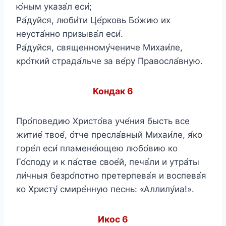
ю́ным указа́л еси́;
Ра́дуйся, люби́ти Це́рковь Бо́жию их
неуста́нно призыва́л еси́.
Ра́дуйся, священному́чениче Михаи́ле,
кро́ткий страда́льче за ве́ру Правосла́вную.
Кондак 6
Про́поведию Христо́ва уче́ния бысть все
житие́ твое́, о́тче пресла́вный Михаи́ле, я́ко
горе́л еси́ пламене́ющею любо́вию ко
Го́споду и к па́стве свое́й, печа́ли и утра́ты
ли́чныя безро́потно претерпева́я и воспева́я
ко Христу́ смире́нную песнь: «Аллилу́иа!».
Икос 6