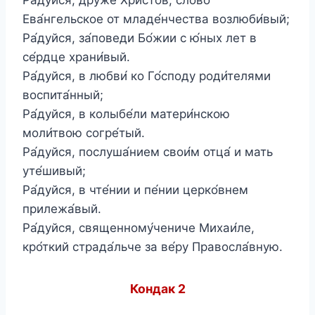
Ева́нгельское от младе́нчества возлюби́вый;
Ра́дуйся, за́поведи Бо́жии с ю́ных лет в
се́рдце храни́вый.
Ра́дуйся, в любви́ ко Го́споду роди́телями
воспита́нный;
Ра́дуйся, в колыбе́ли матери́нскою
моли́твою согре́тый.
Ра́дуйся, послуша́нием свои́м отца́ и мать
уте́шивый;
Ра́дуйся, в чте́нии и пе́нии церко́внем
прилежа́вый.
Ра́дуйся, священному́чениче Михаи́ле,
кро́ткий страда́льче за ве́ру Правосла́вную.
Кондак 2