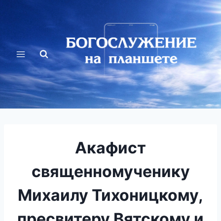
Перейти
к
содержимому
Акафист
священномученику
Михаилу Тихоницкому,
пресвитеру Вятскому и