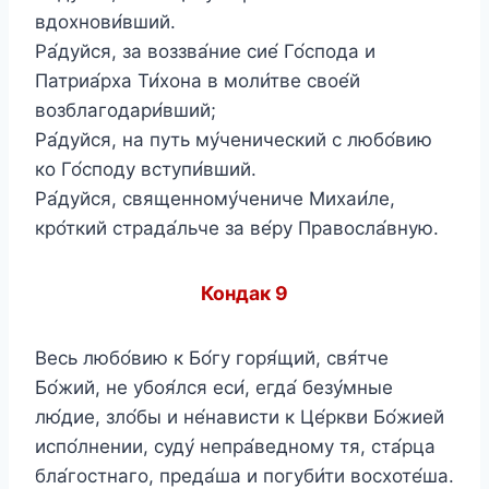
вдохнови́вший.
Ра́дуйся, за воззва́ние сие́ Го́спода и
Патриа́рха Ти́хона в моли́тве свое́й
возблагодари́вший;
Ра́дуйся, на путь му́ченический с любо́вию
ко Го́споду вступи́вший.
Ра́дуйся, священному́чениче Михаи́ле,
кро́ткий страда́льче за ве́ру Правосла́вную.
Кондак 9
Весь любо́вию к Бо́гу горя́щий, свя́тче
Бо́жий, не убоя́лся еси́, егда́ безу́мные
лю́дие, зло́бы и не́нависти к Це́ркви Бо́жией
испо́лнении, суду́ непра́ведному тя, ста́рца
бла́гостнаго, преда́ша и погуби́ти восхоте́ша.