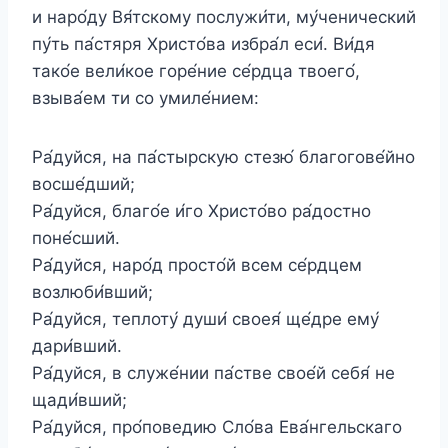
и наро́ду Вя́тскому послужи́ти, му́ченический
пу́ть па́стяря Христо́ва избра́л еси́. Ви́дя
тако́е вели́кое горе́ние се́рдца твоего́,
взыва́ем ти со умиле́нием:
Ра́дуйся, на па́стырскую стезю́ благогове́йно
восше́дший;
Ра́дуйся, благо́е и́го Христо́во ра́достно
поне́сший.
Ра́дуйся, наро́д просто́й всем се́рдцем
возлюби́вший;
Ра́дуйся, теплоту́ души́ своея́ ще́дре ему́
дари́вший.
Ра́дуйся, в служе́нии па́стве свое́й себя́ не
щади́вший;
Ра́дуйся, про́поведию Сло́ва Ева́нгельскаго