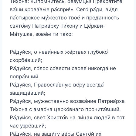
Ти́хона: «Опо́мнитесь, безу́мцы! Прекрати́те
ва́ши крова́вые ра́спри!». Сего́ ра́ди, ви́дя
па́стырское му́жество твое́ и пре́данность
свято́му Патриа́рху Ти́хону и Це́ркви-
Ма́тушке, зове́м ти та́ко:
Ра́дуйся, о неви́нных же́ртвах глубоко́
скорбе́вший;
Ра́дуйся, го́лос со́вести своея́ никогда́ не
попра́вший.
Ра́дуйся, Правосла́вную ве́ру всегда́
защища́вший;
Ра́дуйся, му́жественно воззва́ние Патриа́рха
Ти́хона с амво́на церко́внаго прочита́вший.
Ра́дуйся, свет Христо́в на ли́цах люде́й в тот
час узре́вший;
Ра́дуйся, на защи́ту ве́ры Свято́й их