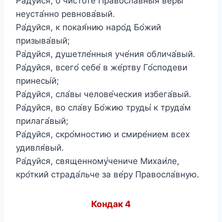
Ра́дуйся, о чистоте́ Правосла́вныя ве́ры
неуста́нно ревнова́вый.
Ра́дуйся, к покая́нию наро́д Бо́жий
призыва́вый;
Ра́дуйся, душетле́нныя уче́ния облича́вый.
Ра́дуйся, всего́ себе́ в же́ртву Го́сподеви
принесы́й;
Ра́дуйся, сла́вы челове́ческия избега́вый.
Ра́дуйся, во сла́ву Бо́жию труды́ к труда́м
прилага́вый;
Ра́дуйся, скро́мностию и смире́нием всех
удивля́вый.
Ра́дуйся, священному́чениче Михаи́ле,
кро́ткий страда́льче за ве́ру Правосла́вную.
Кондак 4