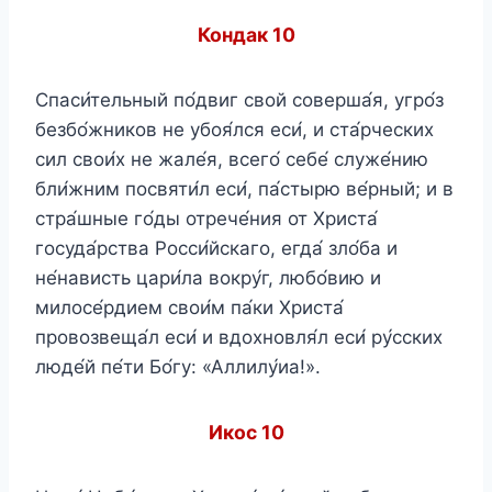
Конда
к 10
Спаси́тельный по́двиг свой соверша́я, угро́з
безбо́жников не убоя́лся еси́, и ста́рческих
сил свои́х не жале́я, всего́ себе́ служе́нию
бли́жним посвяти́л еси́, па́стырю ве́рный; и в
стра́шные го́ды отрече́ния от Христа́
госуда́рства Росси́йскаго, егда́ зло́ба и
не́нависть цари́ла вокру́г, любо́вию и
милосе́рдием свои́м па́ки Христа́
провозвеща́л еси́ и вдохновля́л еси́ ру́сских
люде́й пе́ти Бо́гу: «Аллилу́иа!».
Икос 10