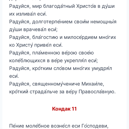
Радуйся, мир благода́тный Христо́в в ду́ши
их излива́л еси́.
Радуйся, долготерпе́нием свои́м немощны́я
ду́ши врачева́л еси́;
Радуйся, бла́гостию и милосе́рдием мно́гих
ко Христу́ приве́л еси́.
Радуйся, пла́менною ве́рою свое́ю
коле́блющихся в ве́ре укрепля́л еси́;
Радуйся, кро́тким сло́вом мно́гих умудря́л
еси́.
Радуйся, священному́чениче Михаи́ле,
кро́ткий страда́льче за ве́ру Правосла́вную.
Кондак 11
Пе́ние моле́бное возне́сл еси Го́сподеви,