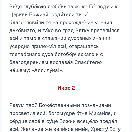
Ви́дя глубо́кую любо́вь твою́ ко Го́споду и к
Це́ркви Бо́жией, роди́тели твои́
благослови́ли тя на прохожде́ние уче́ния
духо́внаго, и та́ко во град Вя́тку пресели́лся
еси́ и та́мо в стяжа́нии духо́вных зна́ний
усе́рдно прилежа́л еси́, отвраща́ясь
тлетво́рнаго ду́ха богобо́рческаго и с
благодаре́нием воспева́я Спаси́телю
на́шему: «Аллилу́иа!».
Икос 2
Ра́зум твой Боже́ственными позна́ниями
просвети́л еси́, богому́дре о́тче Михаи́ле, и
се́рдце свое́ в ру́це Бо́жии всеце́ло преда́л
еси́. Жела́ние же вели́кое име́я, Христу́ Бо́гу