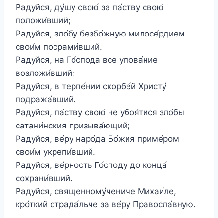
Радуйся, ду́шу свою́ за па́ству свою́
положи́вший;
Радуйся, зло́бу безбо́жную милосе́рдием
свои́м посрами́вший.
Радуйся, на Го́спода все упова́ние
возложи́вший;
Радуйся, в терпе́нии скорбе́й Христу́
подража́вший.
Радуйся, па́ству свою́ не убоя́тися зло́бы
сатани́нския призыва́ющий;
Радуйся, ве́ру наро́да Бо́жия приме́ром
свои́м укрепи́вший.
Радуйся, ве́рность Го́споду до конца́
сохрани́вший.
Радуйся, священному́чениче Михаи́ле,
кро́ткий страда́льче за ве́ру Правосла́вную.