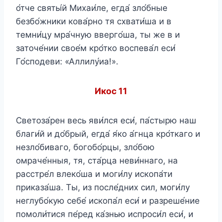
о́тче святы́й Михаи́ле, егда́ зло́бные
безбо́жники кова́рно тя схвати́ша и в
темни́цу мра́чную вверго́ша, ты же в и
заточе́нии свое́м кро́тко воспева́л еси́
Го́сподеви: «Аллилу́иа!».
Икос 11
Светоза́рен весь яви́лся еси́, па́стырю наш
благи́й и до́брый, егда́ я́ко а́гнца кро́ткаго и
незло́биваго, богобо́рцы, зло́бою
омраче́нныя, тя, ста́рца неви́ннаго, на
расстре́л влеко́ша и моги́лу ископа́ти
приказа́ша. Ты, из после́дних сил, моги́лу
неглубо́кую себе́ ископа́л еси́ и разреше́ние
помоли́тися пе́ред ка́знью испроси́л еси́, и