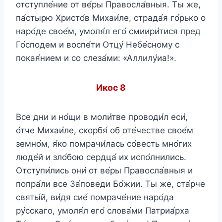
отступле́ние от ве́ры Правосла́вныя. Ты же,
па́стырю Христо́в Михаи́ле, страда́я го́рько о
наро́де свое́м, умоля́л его́ смиири́тися пред
Го́сподем и воспе́ти Отцу́ Небе́сному с
покая́нием и со слеза́ми: «Аллилу́иа!».
Икос 8
Все дни и но́щи в моли́тве проводи́л еси́,
о́тче Михаи́ле, скорбя́ об оте́честве свое́м
земно́м, я́ко помрачи́лась со́весть мно́гих
люде́й и зло́бою сердца́ их испо́лнились.
Отступи́лись они́ от ве́ры Правосла́вныя и
попра́ли все За́поведи Бо́жии. Ты же, ста́рче
святы́й, ви́дя сие́ помраче́ние наро́да
ру́сскаго, умоля́л его́ слова́ми Патриа́рха