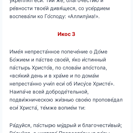
укрепля́л еси́. Ти́и же, благоче́стию и
ре́вности твое́й дивя́щеся, со усе́рдием
воспева́ли ко Го́споду: «Аллилу́иа!».
Икос 3
Име́я непреста́нное попече́ние о До́ме
Бо́жием и па́стве свое́й, я́ко и́стинный
па́стырь Христо́в, по слова́м апо́стола,
«вся́кий день и в хра́ме и по дома́м
непреста́нно учи́л еси́ об Иису́се Христе́».
Наипа́че всей доброде́тельной,
подви́жническою жи́знью свое́ю пропове́дал
еси́ Христа́, те́мже вопие́м ти:
Ра́дуйся, па́стырю му́дрый и благочести́вый;