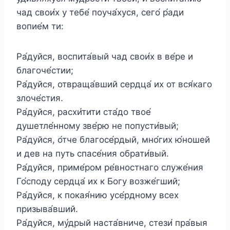
чад свои́х у тебе́ поуча́хуся, сего́ р́ади
вопие́м ти:
Ра́дуйся, воспита́вый чад свои́х в ве́ре и
благоче́стии;
Ра́дуйся, отвраща́вший сердца́ их от вся́каго
злоче́стия.
Ра́дуйся, расхи́тити ста́до твое́
душетле́нному зве́рю не попусти́вый;
Ра́дуйся, о́тче благосе́рдый, мно́гих ю́ношей
и дев на путь спасе́ния обрати́вый.
Ра́дуйся, приме́ром ре́вностнаго служе́ния
Го́споду сердца́ их к Богу возже́гший;
Ра́дуйся, к покая́нию усе́рдному всех
призыва́вший.
Ра́дуйся, му́дрый наста́вниче, стези́ пра́выя