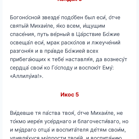
Богоно́сной звезде́ подо́бен был еси́, о́тче
святы́й Михаи́ле, я́ко всем, и́щущим
спасе́ния, путь ве́рный в Ца́рствие Бо́жие
освеща́л еси́, мрак раско́лов и лжеуче́ний
разгоня́я и в пра́вде Бо́жией всех
прибега́ющих к тебе́ наставля́я, да вознесу́т
сердца́ свои́ ко Го́споду и воспою́т Ему́:
«Аллилу́иа!».
Икос 5
Ви́девше тя па́ства твоя́, о́тче Михаи́ле, не
то́кмо иере́я усе́рднаго и благочести́ваго, но
и му́драго отца́ и воспита́теля де́тям свои́м,
удивля́хуся му́дрости твое́й, и воспита́нию