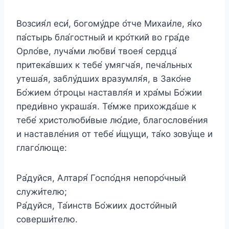
Возсия́л еси́, богому́дре о́тче Михаи́ле, я́ко
па́стырь бла́гостный и кро́ткий во гра́де
Орло́ве, луча́ми любви́ твоея́ сердца́
притека́вших к тебе́ умягча́я, печа́льных
утеша́я, заблу́дших вразумля́я, в Зако́не
Бо́жием о́троцы наставля́я и хра́мы Бо́жии
преди́вно украша́я. Те́мже прихожда́ше к
тебе́ христолюби́вые лю́дие, благослове́ния
и наставле́ния от тебе́ и́щущи, та́ко зову́ще и
глаго́люще:
Ра́дуйся, Алтаря́ Госпо́дня непоро́чный
служи́телю;
Ра́дуйся, Та́инств Бо́жиих досто́йный
соверши́телю.