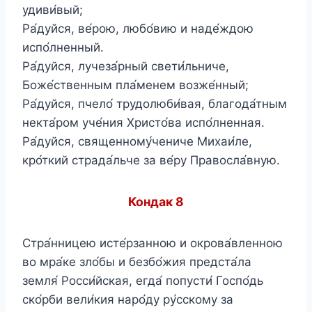
удиви́вый;
Ра́дуйся, ве́рою, любо́вию и наде́ждою
испо́лненный.
Ра́дуйся, лучеза́рный свети́льниче,
Боже́ственным пла́менем возже́нный;
Ра́дуйся, пчело́ трудолюби́вая, благода́тным
некта́ром уче́ния Христо́ва испо́лненная.
Ра́дуйся, священному́чениче Михаи́ле,
кро́ткий страда́льче за ве́ру Правосла́вную.
Кондак 8
Стра́нницею исте́рзанною и окрова́вленною
во мра́ке зло́бы и безбо́жия предста́ла
земля́ Росси́йская, егда́ попусти́ Госпо́дь
ско́рби вели́кия наро́ду ру́сскому за