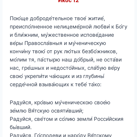
Икос 12
Пою́ще доброде́тельное твое́ житие́,
преиспо́лненное нелицеме́рной любви́ к Бо́гу
и бли́жним, му́жественное испове́дание
ве́ры Правосла́вныя и му́ченическую
кончи́ну твою́ от рук лю́тых безбо́жников,
мо́лим тя, па́стырю наш до́брый, не оста́ви
нас, гре́шных и недосто́йных, сла́бую ве́ру
свою́ укрепи́ти ча́ющих и из глубины́
серде́чной взыва́ющих к тебе́ та́ко:
Радуйся, кро́вью му́ченическою свое́ю
зе́млю Вя́тскую освяти́вший;
Радуйся, све́том и со́лию земли́ Росси́йския
бы́вший.
Радуйся, Го́сподеви и наро́ду Вя́тскому