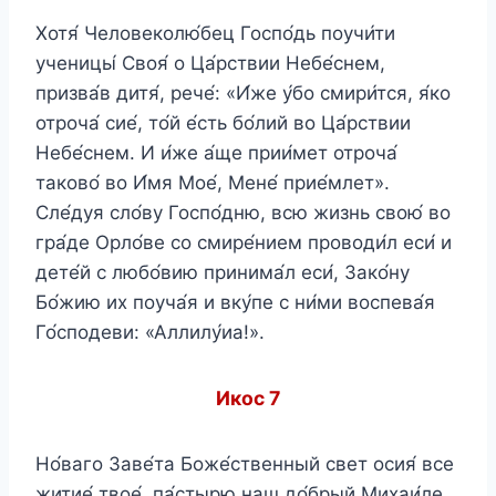
Хотя́ Человеколю́бец Госпо́дь поучи́ти
ученицы́ Своя́ о Ца́рствии Небе́снем,
призва́в дитя́, рече́: «И́же у́бо смири́тся, я́ко
отроча́ сие́, то́й е́сть бо́лий во Ца́рствии
Небе́снем. И и́же а́ще прии́мет отроча́
таково́ во И́мя Мое́, Мене́ прие́млет».
Сле́дуя сло́ву Госпо́дню, всю жизнь свою́ во
гра́де Орло́ве со смире́нием проводи́л еси́ и
дете́й с любо́вию принима́л еси́, Зако́ну
Бо́жию их поуча́я и вку́пе с ни́ми воспева́я
Го́сподеви: «Аллилу́иа!».
Икос 7
Но́ваго Заве́та Боже́ственный свет осия́ все
житие́ твое́, па́стырю наш до́брый Михаи́ле,