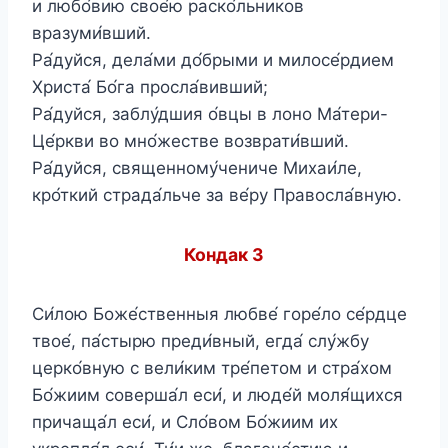
и любо́вию свое́ю раско́льников
вразуми́вший.
Ра́дуйся, дела́ми до́брыми и милосе́рдием
Христа́ Бо́га просла́вивший;
Ра́дуйся, заблу́дшия о́вцы в лоно Ма́тери-
Це́ркви во мно́жестве возврати́вший.
Ра́дуйся, священному́чениче Михаи́ле,
кро́ткий страда́льче за ве́ру Правосла́вную.
Кондак 3
Си́лою Боже́ственныя любве́ горе́ло се́рдце
твое́, па́стырю преди́вный, егда́ слу́жбу
церко́вную с вели́ким тре́петом и стра́хом
Бо́жиим соверша́л еси́, и люде́й моля́щихся
причаща́л еси́, и Сло́вом Бо́жиим их