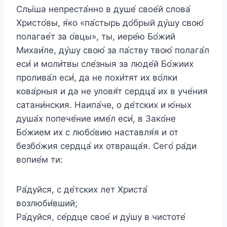
Слы́ша непреста́нно в душе́ свое́й слова́
Христо́вы, я́ко «па́стырь до́брый ду́шу свою́
полагае́т за о́вцы», ты, иере́ю Бо́жий
Михаи́ле, ду́шу свою́ за па́ству твою́ полага́л
еси́ и моли́твы сле́зныя за люде́й Бо́жиих
пролива́л еси́, да не похи́тят их во́лки
кова́рныя и да не уловя́т сердца́ их в уче́ния
сатани́нския. Наипа́че, о де́тских и ю́ных
душа́х попече́ние име́л еси́, в Зако́не
Бо́жием их с любо́вию наставля́я и от
безбо́жия сердца́ их отвраща́я. Сего́ ра́ди
вопие́м ти:
Ра́дуйся, с де́тских лет Христа́
возлюби́вший;
Ра́дуйся, се́рдце свое́ и ду́шу в чистоте́