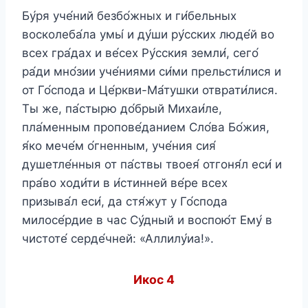
Бу́ря уче́ний безбо́жных и ги́бельных
восколеба́ла умы́ и ду́ши ру́сских люде́й во
всех гра́дах и ве́сех Ру́сския земли́, сего́
ра́ди мно́зии уче́ниями си́ми прельсти́лися и
от Го́спода и Це́ркви-Ма́тушки отврати́лися.
Ты же, па́стырю до́брый Михаи́ле,
пла́менным пропове́данием Сло́ва Бо́жия,
я́ко мече́м о́гненным, уче́ния сия́
душетле́нныя от па́ствы твоея́ отгоня́л еси́ и
пра́во ходи́ти в и́стинней ве́ре всех
призыва́л еси́, да стя́жут у Го́спода
милосе́рдие в час Су́дный и воспою́т Ему́ в
чистоте́ серде́чней: «Аллилу́иа!».
Икос 4