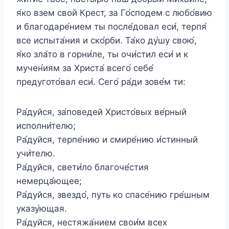
я́ко взем свой Крест, за Го́сподем с любо́вию
и благодаре́нием ты после́довал еси́, терпя́
все испыта́ния и ско́рби. Та́ко ду́шу свою́,
я́ко зла́то в горни́ле, ты очи́стил еси́ и к
мучен́иям за Христа́ всего́ себе́
предугото́вал еси́. Сего́ ра́ди зове́м ти:
Ра́дуйся, за́поведей Христо́вых ве́рный
исполни́телю;
Ра́дуйся, терпе́нию и смире́нию и́стинный
учи́телю.
Ра́дуйся, свети́ло благоче́стия
немерца́ющее;
Ра́дуйся, звездо́, путь ко спасе́нию гре́шным
указу́ющая.
Ра́дуйся, нестяжа́нием свои́м всех