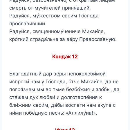
смерть от мучи́телей приня́вший.
Радуйся, му́жеством свои́м Го́спода
просла́вивший.
Радуйся, священному́чениче Михаи́ле,
кро́ткий страда́льче за ве́ру Правосла́вную.
Кондак 12
Благода́тный дар ве́ры непоколеби́мой
испроси́ нам у Го́спода, о́тче Михаи́ле, да не
погря́знем мы во тьме безбо́жия и зло́бы, да
стя́жем дух любви́ и долготерпе́ния к
бли́жним свои́м, да́бы воспе́ти нам вку́пе с
ни́ми побе́дную песнь: «Аллилу́иа!».