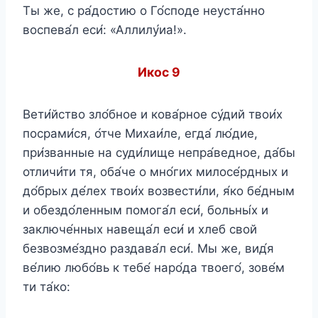
Ты же, с ра́достию о Го́споде неуста́нно
воспева́л еси́: «Аллилу́иа!».
Икос 9
Вети́йство зло́бное и кова́рное су́дий твои́х
посрами́ся, о́тче Михаи́ле, егда́ лю́дие,
при́званные на суди́лище непра́ведное, да́бы
отличи́ти тя, оба́че о мно́гих милосе́рдных и
до́брых де́лех твои́х возвести́ли, я́ко бе́дным
и обездо́ленным помога́л еси́, больны́х и
заключе́нных навеща́л еси́ и хлеб свой
безвозме́здно раздава́л еси́. Мы же, вид́я
ве́лию любо́вь к тебе́ наро́да твоего́, зове́м
ти та́ко: