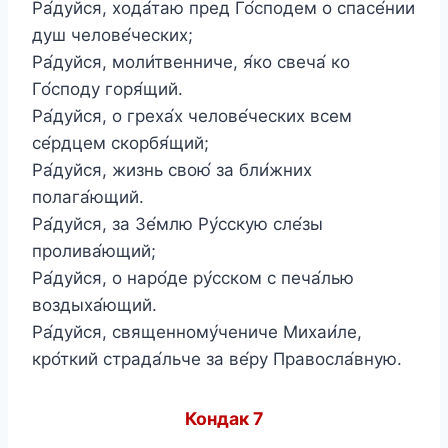
Ра́дуйся, хода́таю пред Го́сподем о спасе́нии
душ челове́ческих;
Ра́дуйся, моли́твенниче, я́ко свеча́ ко
Го́споду горя́щий.
Ра́дуйся, о греха́х челове́ческих всем
се́рдцем скорбя́щий;
Ра́дуйся, жизнь свою́ за бли́жних
полага́ющий.
Ра́дуйся, за Зе́млю Ру́сскую сле́зы
пролива́ющий;
Ра́дуйся, о наро́де ру́сском с печа́лью
воздыха́ющий.
Ра́дуйся, священному́чениче Михаи́ле,
кро́ткий страда́льче за ве́ру Правосла́вную.
Кондак 7