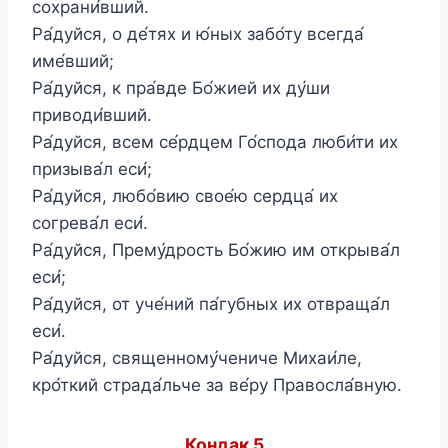
сохрани́вший.
Ра́дуйся, о де́тях и ю́ных забо́ту всегда́
име́вший;
Ра́дуйся, к пра́вде Бо́жией их ду́ши
приводи́вший.
Ра́дуйся, всем се́рдцем Го́спода люби́ти их
призыва́л еси́;
Ра́дуйся, любо́вию свое́ю сердца́ их
согрева́л еси́.
Ра́дуйся, Прему́дрость Бо́жию им открыва́л
еси́;
Ра́дуйся, от уче́ний па́губных их отвраща́л
еси́.
Ра́дуйся, священному́чениче Михаи́ле,
кро́ткий страда́льче за ве́ру Правосла́вную.
Кондак 5