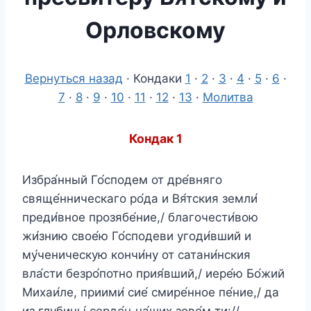
Орловскому
Вернуться назад
· Кондаки
1
·
2
·
3
·
4
·
5
·
6
·
7
·
8
·
9
·
10
·
11
·
12
·
13
·
Молитва
Кондак 1
Избра́нный Го́сподем от дре́вняго
свяще́нническаго ро́да и Вя́тския земли́
преди́вное прозябе́ние,/ благочести́вою
жи́знию свое́ю Го́сподеви угоди́вший и
му́ченическую кончи́ну от сатани́нския
вла́сти безро́потно прия́вший,/ иере́ю Бо́жий
Михаи́ле, приими́ сие́ смире́нное пе́ние,/ да
из глубины́ серде́ц на́ших зове́м ти://