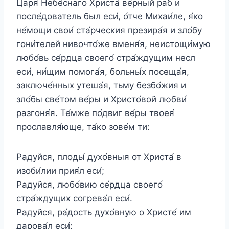
Царя́ Небе́снаго Христа́ ве́рный раб и
после́дователь был еси́, о́тче Михаи́ле, я́ко
не́мощи свои́ ста́рческия презира́я и зло́бу
гони́телей нивочто́же вменя́я, неистощи́мую
любо́вь се́рдца своего́ стра́ждущим несл
еси́, ни́щим помога́я, больны́х посеща́я,
заключе́нных утеша́я, тьму безбо́жия и
зло́бы све́том ве́ры и Христо́вой любви́
разгоня́я. Те́мже по́двиг ве́ры твоея́
прославля́юще, та́ко зове́м ти:
Радуйся, плоды́ духо́вныя от Христа́ в
изоби́лии прия́л еси́;
Радуйся, любо́вию се́рдца своего́
стра́ждущих согрева́л еси́.
Радуйся, ра́дость духо́вную о Христе́ им
дарова́л еси́;