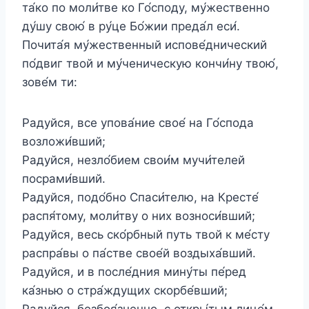
та́ко по моли́тве ко Го́споду, му́жественно
ду́шу свою́ в ру́це Бо́жии преда́л еси́.
Почита́я му́жественный испове́днический
по́двиг твой и му́ченическую кончи́ну твою́,
зове́м ти:
Радуйся, все упова́ние свое́ на Го́спода
возложи́вший;
Радуйся, незло́бием свои́м мучи́телей
посрами́вший.
Радуйся, подо́бно Спаси́телю, на Кресте́
распя́тому, моли́тву о них возноси́вший;
Радуйся, весь ско́рбный путь твой к ме́сту
распра́вы о па́стве свое́й воздыха́вший.
Радуйся, и в после́дния мину́ты пе́ред
ка́знью о стра́ждущих скорбе́вший;
Радуйся, безбоя́зненно, с откры́тым лице́м