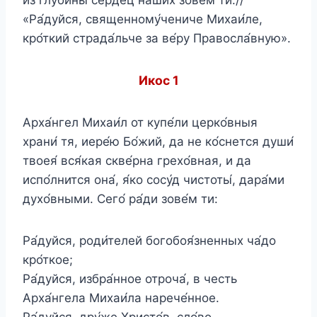
«Ра́дуйся, священному́чениче Михаи́ле,
кро́ткий страда́льче за ве́ру Правосла́вную».
Икос 1
Арха́нгел Михаи́л от купе́ли церко́вныя
храни́ тя, иере́ю Бо́жий, да не ко́снется души́
твоея́ вся́кая скве́рна грехо́вная, и да
испо́лнится она́, я́ко сосу́д чистоты́, дара́ми
духо́вными. Сего́ ра́ди зове́м ти:
Ра́дуйся, роди́телей богобоя́зненных ча́до
кро́ткое;
Ра́дуйся, избра́нное отроча́, в честь
Арха́нгела Михаи́ла нарече́нное.
Ра́дуйся, дру́же Христо́в, сло́во