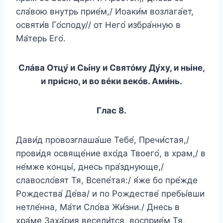
сла́вою внутрь прие́м,/ Иоаки́м возлага́ет,
освяти́в Го́споду// от Него́ избра́нную в
Ма́терь Его́.
Слáва Отцу́ и Сы́ну и Святóму Ду́ху, и ны́не,
и при́сно, и во вéки векóв. Ами́нь.
Глас 8.
Дави́д провозглаша́ше Тебе́, Пречи́стая,/
прови́дя освяще́ние вхо́да Твоего́, в храм,/ в
не́мже концы́, днесь пра́зднующе,/
славосло́вят Тя, Всепе́тая:/ я́же бо пре́жде
Рождества́ Де́ва/ и по Рождестве́ пребы́вши
нетле́нна, Ма́ти Сло́ва Жи́зни./ Днесь в
хра́ме Заха́рия весели́тся, восприе́м Тя,