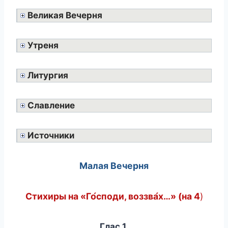
Великая Вечерня
Утреня
Литургия
Славление
Источники
Малая Вечерня
Стихиры на «Го́споди, воззва́х…» (на 4
)
Глас 1
.