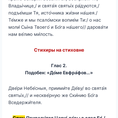
Влады́чице,/ и свята́я святы́х ра́дуются,/
подъе́мши Тя, исто́чника жи́зни на́шея./
Те́мже и мы псало́мски вопие́м Ти:/ о нас
моли́ Сы́на Твоего́ и Бо́га на́шего// дарова́ти
нам ве́лию ми́лость.
Стихиры на стиховне
Глас 2.
Подобен: «До́ме Евфра́фов…»
Две́ри Небе́сныя, приими́те Де́ву/ во свята́я
святы́х,// и нескве́рную же Ски́нию Бо́га
Вседержи́теля.
Стих:
Приведу́тся Царю́ де́вы в след Ея́,/