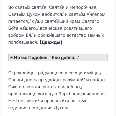
Во святы́х свята́я, Свята́я и Непоро́чная,
Святы́м Ду́хом вво́дится/ и святы́м А́нгелом
пита́ется,/ су́щи святе́йший храм Свята́го
Бо́га на́шего,/ вся́ческая освяти́вшаго
вхо́дом Ея́/ и обожи́вшаго естество́ земны́х
попо́лзшееся.
[Дважды]
Ноты: Подобен: "Яко добля..."
Отрокови́цы, ра́дующеся и свещи́ иму́ще,/
Свещи́ днесь предхо́дят разу́мней/ и вво́дят
Сию́ во свята́я святы́х свяще́нно,/
проявля́юще хотя́щую Зарю́ неизрече́нно из
Нея́ возсия́ти/ и просвети́ти во тьме
седя́щия неве́дения Ду́хом.