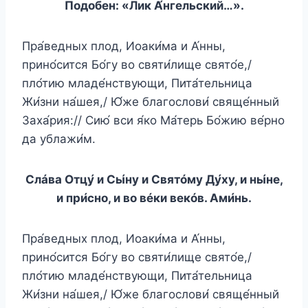
Подобен: «Лик А́нгельский…».
Пра́ведных плод, Иоаки́ма и А́нны,
прино́сится Бо́гу во святи́лище свято́е,/
пло́тию младе́нствующи, Пита́тельница
Жи́зни на́шея,/ Ю́же благослови́ свяще́нный
Заха́рия:// Сию́ вси я́ко Ма́терь Бо́жию ве́рно
да ублажи́м.
Слáва Отцу́ и Сы́ну и Святóму Ду́ху, и ны́не,
и при́сно, и во вéки векóв. Ами́нь.
Пра́ведных плод, Иоаки́ма и А́нны,
прино́сится Бо́гу во святи́лище свято́е,/
пло́тию младе́нствующи, Пита́тельница
Жи́зни на́шея,/ Ю́же благослови́ свяще́нный