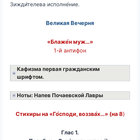
Зижди́телева исполне́ние.
Великая Вечерня
«Блаже́н муж…»
1-й антифон
Кафизма первая гражданским
шрифтом.
Ноты: Напев Почаевской Лавры
Стихиры на «Го́споди, воззва́х…» (на 8
)
Глас 1.