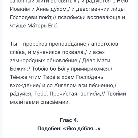
зако́нный жи́ти во святы́х;/ и ра́дуются с Не́ю
Иоаки́м и А́нна ду́хом,/ и де́вственнии ли́цы
Го́сподеви пою́т,// псало́мски воспева́юще и
чту́ще Ма́терь Его́.
Ты – проро́ков пропове́дание,/ апо́столов
сла́ва, и му́чеников похвала́,/ и всех
земноро́дных обновле́ние,/ Де́во Ма́ти
Бо́жия:/ Тобо́ю бо Бо́гу примири́хомся./
Те́мже чтим Твое́ в храм Госпо́день
вхожде́ние/ и со А́нгелом вси пе́сненно,/
ра́дуйся, Тебе́, Пречи́стая, вопие́м,// Твои́ми
моли́твами спаса́емии.
Глас 4.
Подобен: «Я́ко до́бля…»