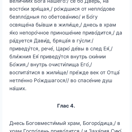
вели́чиих Бо́га на́шего:/ се бо Дверь, на
восто́ки зря́щая,/ ро́ждшися от непло́дове
безпло́дныя по обетова́нию/ и Бо́гу
освяще́на бы́вши в жили́ще,/ днесь в храм
я́ко непоро́чное приноше́ние приво́дится,/ да
ра́дуется Дави́д, бряца́я в гу́сли:/
приведу́тся, рече́, Царю́ де́вы в след Ея́,/
бли́жния Ея́ приведу́тся внутрь ски́нии
Бо́жия,/ внутрь очисти́лища Его́,/
воспита́тися в жили́ще/ пре́жде век от Отца́
нетле́нно Ро́ждшагося// во спасе́ние душ
на́ших.
Глас 4.
Днесь Боговмести́мый храм, Богоро́дица,/ в
храм Госпо́день приво́дится,/ и Заха́рия Сию́