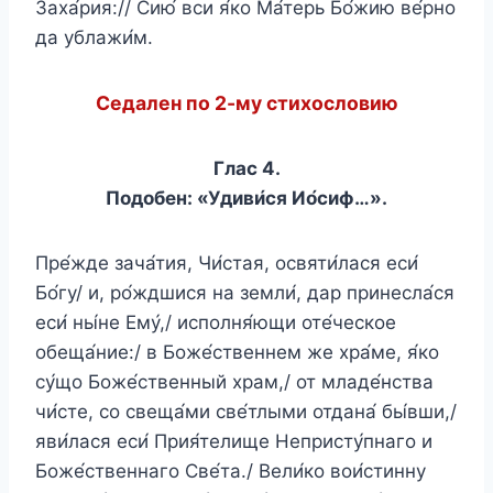
Заха́рия:// Сию́ вси я́ко Ма́терь Бо́жию ве́рно
да ублажи́м.
Седален по 2-му стихословию
Глас 4.
Подобен: «Удиви́ся Ио́сиф…».
Пре́жде зача́тия, Чи́стая, освяти́лася еси́
Бо́гу/ и, ро́ждшися на земли́, дар принесла́ся
еси́ ны́не Ему́,/ исполня́ющи оте́ческое
обеща́ние:/ в Боже́ственнем же хра́ме, я́ко
су́що Боже́ственный храм,/ от младе́нства
чи́сте, со свеща́ми све́тлыми отдана́ бы́вши,/
яви́лася еси́ Прия́телище Непристу́пнаго и
Боже́ственнаго Све́та./ Вели́ко вои́стинну