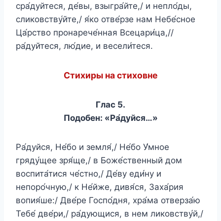
сра́дуйтеся, де́вы, взыгра́йте,/ и непло́ды,
сликовству́йте,/ я́ко отве́рзе нам Небе́сное
Ца́рство пронарече́нная Всецари́ца,//
ра́дуйтеся, лю́дие, и весели́теся.
Стихиры на стиховне
Глас 5.
Подобен: «Ра́дуйся…»
Ра́дуйся, Не́бо и земля́,/ Не́бо У́мное
гряду́щее зря́ще,/ в Боже́ственный дом
воспита́тися че́стно,/ Де́ву еди́ну и
непоро́чную,/ к Не́йже, дивя́ся, Заха́рия
вопия́ше:/ Две́ре Госпо́дня, хра́ма отверза́ю
Тебе́ две́ри,/ ра́дующися, в нем ликовству́й,/