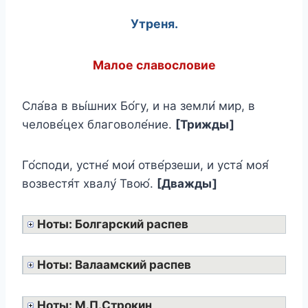
Утреня.
Малое славословие
Сла́ва в вы́шних Бо́гу, и на земли́ мир, в
челове́цех благоволе́ние.
[Трижды]
Го́споди, устне́ мои́ отве́рзеши, и уста́ моя́
возвестя́т хвалу́ Твою́.
[Дважды]
Ноты: Болгарский распев
Ноты: Валаамский распев
Ноты: М.П.Строкин