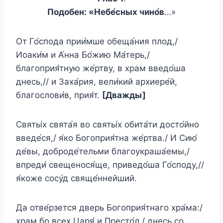
Подобен: «Небе́сных чино́в
…»
От Го́спода прии́мше обеща́ния плод,/
Иоаки́м и А́нна Бо́жию Ма́терь,/
благоприя́тную же́ртву, в храм введо́ша
днесь,// и Заха́рия, вели́кий архиере́й,
благослови́в, прия́т.
[Дважды]
Святы́х свята́я во святы́х обита́ти досто́йно
введе́ся,/ я́ко Богоприя́тна же́ртва./ И Сию́
де́вы, доброде́тельми благоукраша́емы,/
впреди́ свещенося́ще, приведо́ша Го́споду,//
я́коже сосу́д свяще́ннейший.
Да отве́рзется дверь Богоприя́тнаго хра́ма:/
храм бо всех Царя́ и Престо́л,/ днесь со