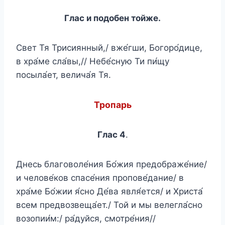
Глас и подобен т
о
йже.
Свет Тя Трисиянный,/ вже́гши, Богоро́дице,
в хра́ме сла́вы,// Небе́сную Ти пи́щу
посыла́ет, велича́я Тя.
Тропарь
Глас 4
.
Днесь благоволе́ния Бо́жия предображе́ние/
и челове́ков спасе́ния пропове́дание/ в
хра́ме Бо́жии я́сно Де́ва явля́ется/ и Христа́
всем предвозвеща́ет./ Той и мы велегла́сно
возопии́м:/ ра́дуйся, смотре́ния//