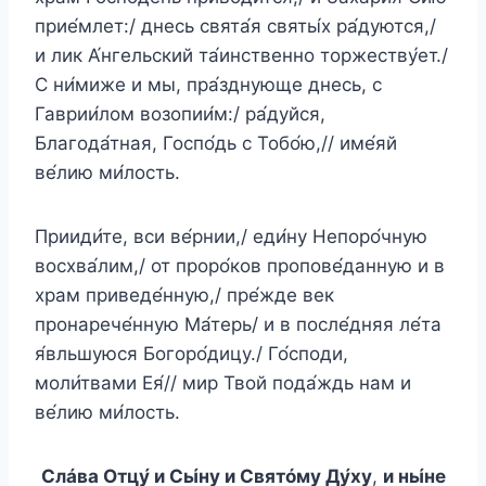
прие́млет:/ днесь свята́я святы́х ра́дуются,/
и лик А́нгельский та́инственно торжеству́ет./
С ни́миже и мы, пра́зднующе днесь, с
Гаврии́лом возопии́м:/ ра́дуйся,
Благода́тная, Госпо́дь с Тобо́ю,// име́яй
ве́лию ми́лость.
Прииди́те, вси ве́рнии,/ еди́ну Непоро́чную
восхва́лим,/ от проро́ков пропове́данную и в
храм приведе́нную,/ пре́жде век
пронарече́нную Ма́терь/ и в после́дняя ле́та
я́вльшуюся Богоро́дицу./ Го́споди,
моли́твами Ея́// мир Твой пода́ждь нам и
ве́лию ми́лость.
Слáва Отцу́ и Сы́ну и Святóму Ду́ху
,
и ны́не