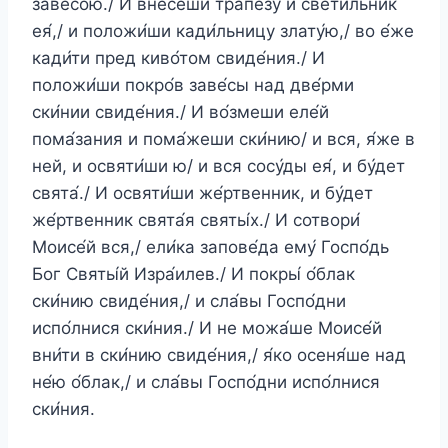
заве́сою./ И внесе́ши трапе́зу и свети́льник
ея́,/ и положи́ши кади́льницу злату́ю,/ во е́же
кади́ти пред киво́том свиде́ния./ И
положи́ши покро́в заве́сы над две́рми
ски́нии свиде́ния./ И во́змеши еле́й
пома́зания и пома́жеши ски́нию/ и вся, я́же в
ней, и освяти́ши ю/ и вся сосу́ды ея́, и бу́дет
свята́./ И освяти́ши же́ртвенник, и бу́дет
же́ртвенник свята́я святы́х./ И сотвори́
Моисе́й вся,/ ели́ка запове́да ему́ Госпо́дь
Бог Святы́й Изра́илев./ И покры́ о́блак
ски́нию свиде́ния,/ и сла́вы Госпо́дни
испо́лнися ски́ния./ И не можа́ше Моисе́й
вни́ти в ски́нию свиде́ния,/ я́ко осеня́ше над
не́ю о́блак,/ и сла́вы Госпо́дни испо́лнися
ски́ния.