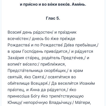
и при́сно и во вéки векóв. Ами́нь.
Глас 5.
Возсия́ день ра́достен/ и пра́здник
всече́стен:/ днесь бо я́же пре́жде
Рождества́ и по Рождестве́ Де́ва пребы́вши,/
в храм Госпо́день приво́дится,/ и ра́дуется
Заха́рия ста́рец, роди́тель Предте́чев,/ и
вопие́т ве́село:/ прибли́жися,
Предста́тельница скорбя́щих,/ в храм
святы́й, я́ко Свята́,/ освяти́тися во
оби́телище Всецаря́./ Да весели́тся Иоаки́м
пра́отец, и А́нна да ра́дуется,/ я́ко
принесо́ша Бо́гу я́ко триле́тствующую
Ю́ницу/ непоро́чную Влады́чицу./ Ма́тери,