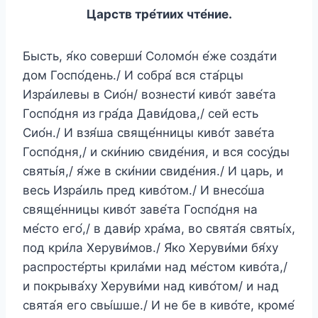
Царств тре́тиих чте́ние.
Бысть, я́ко соверши́ Соломо́н е́же созда́ти
дом Госпо́день./ И собра́ вся ста́рцы
Изра́илевы в Сио́н/ вознести́ киво́т заве́та
Госпо́дня из гра́да Дави́дова,/ сей есть
Сио́н./ И взя́ша свяще́нницы киво́т заве́та
Госпо́дня,/ и ски́нию свиде́ния, и вся сосу́ды
святы́я,/ я́же в ски́нии свиде́ния./ И царь, и
весь Изра́иль пред киво́том./ И внесо́ша
свяще́нницы киво́т заве́та Госпо́дня на
ме́сто его́,/ в дави́р хра́ма, во свята́я святы́х,
под кри́ла Херуви́мов./ Я́ко Херуви́ми бя́ху
распросте́рты крила́ми над ме́стом киво́та,/
и покрыва́ху Херуви́ми над киво́том/ и над
свята́я его свы́шше./ И не бе в киво́те, кроме́