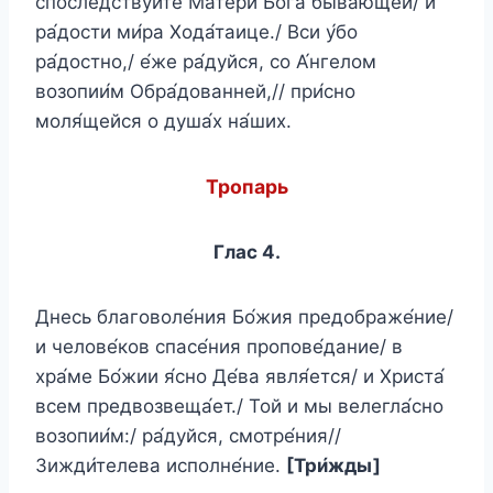
спосле́дствуйте Ма́тери Бо́га быва́ющей/ и
ра́дости ми́ра Хода́таице./ Вси у́бо
ра́достно,/ е́же ра́дуйся, со А́нгелом
возопии́м Обра́дованней,// при́сно
моля́щейся о душа́х на́ших.
Тропарь
Глас 4.
Днесь благоволе́ния Бо́жия предображе́ние/
и челове́ков спасе́ния пропове́дание/ в
хра́ме Бо́жии я́сно Де́ва явля́ется/ и Христа́
всем предвозвеща́ет./ Той и мы велегла́сно
возопии́м:/ ра́дуйся, смотре́ния//
Зижди́телева исполне́ние.
[Три́жды]