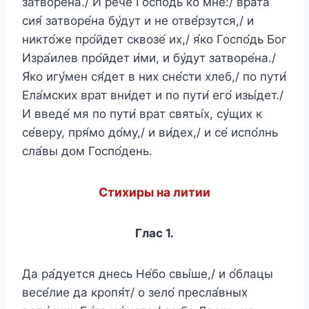
затворе́на./ И рече́ Госпо́дь ко мне:/ врата́
сия́ затворе́на бу́дут и не отве́рзутся,/ и
никто́же про́йдет сквозе́ их,/ я́ко Госпо́дь Бог
Изра́илев про́йдет и́ми, и бу́дут затворе́на./
Я́ко игу́мен ся́дет в них сне́сти хлеб,/ по пути́
Ела́мских врат вни́дет и по пути́ его́ изы́дет./
И введе́ мя по пути́ врат святы́х, су́щих к
се́веру, пря́мо до́му,/ и ви́дех,/ и се́ испо́лнь
сла́вы дом Госпо́день.
Стихиры на литии
Глас 1.
Да ра́дуется днесь Не́бо свы́ше,/ и о́блацы
весе́лие да кропя́т/ о зело́ пресла́вных