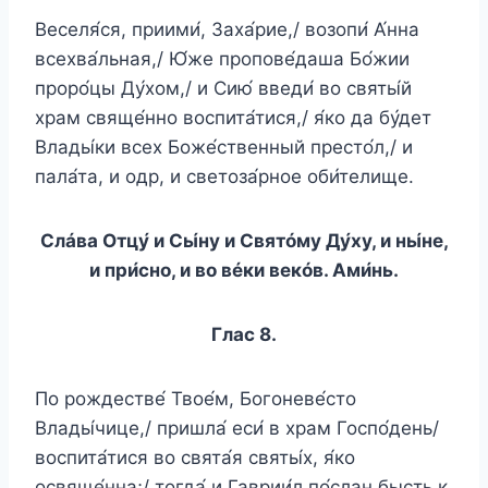
Веселя́ся, приими́, Заха́рие,/ возопи́ А́нна
всехва́льная,/ Ю́же пропове́даша Бо́жии
проро́цы Ду́хом,/ и Сию́ введи́ во святы́й
храм свяще́нно воспита́тися,/ я́ко да бу́дет
Влады́ки всех Боже́ственный престо́л,/ и
пала́та, и одр, и светоза́рное оби́телище.
Слáва Отцу́ и Сы́ну и Святóму Ду́ху, и ны́не,
и при́сно, и во вéки векóв. Ами́нь.
Глас 8.
По рождестве́ Твое́м, Богоневе́сто
Влады́чице,/ пришла́ еси́ в храм Госпо́день/
воспита́тися во свята́я святы́х, я́ко
освяще́нна;/ тогда́ и Гаврии́л по́слан бысть к