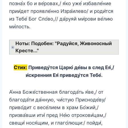
позна́х бо и ве́ровах,/ я́ко уже́ избавле́ние
прии́дет проявле́нно Изра́илево/ и роди́тся
из Тебе́ Бог Сло́во,// да́руяй ми́рови ве́лию
ми́лость.
Ноты: Подобен: "Радуйся, Живоносный
Кресте..."
Стих:
Приведу́тся Царю́ де́вы в след Ея́,/
и́скренния Ея́ приведу́тся Тебе́.
А́нна Боже́ственная благода́ть я́ве,/ от
благода́ти да́нную, чи́стую Присноде́ву/
приво́дит с весе́лием в храм Бо́жий,/
призва́вши ити́ пред Не́ю отрокови́цам,/
свещи́ нося́щим, и глаго́лющи:/ пойди́,