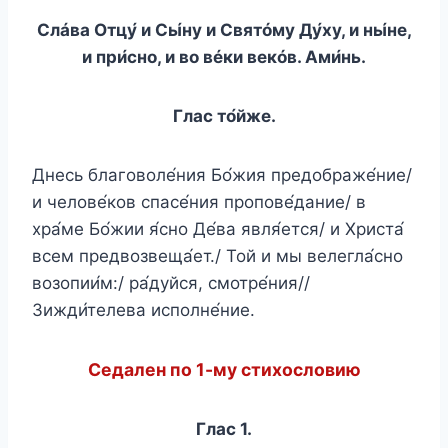
Слáва Отцу́ и Сы́ну и Святóму Ду́ху, и ны́не,
и при́сно, и во вéки векóв. Ами́нь.
Глас то́йже.
Днесь благоволе́ния Бо́жия предображе́ние/
и челове́ков спасе́ния пропове́дание/ в
хра́ме Бо́жии я́сно Де́ва явля́ется/ и Христа́
всем предвозвеща́ет./ Той и мы велегла́сно
возопии́м:/ ра́дуйся, смотре́ния//
Зижди́телева исполне́ние.
Седален по 1-му стихословию
Глас 1.