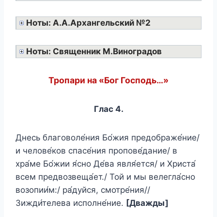
Ноты: А.А.Архангельский №2
Ноты: Священник М.Виноградов
Тропари на «Бог Господь…»
Глас 4.
Днесь благоволе́ния Бо́жия предображе́ние/
и челове́ков спасе́ния пропове́дание/ в
хра́ме Бо́жии я́сно Де́ва явля́ется/ и Христа́
всем предвозвеща́ет./ Той и мы велегла́сно
возопии́м:/ ра́дуйся, смотре́ния//
Зижди́телева исполне́ние.
[Дважды]