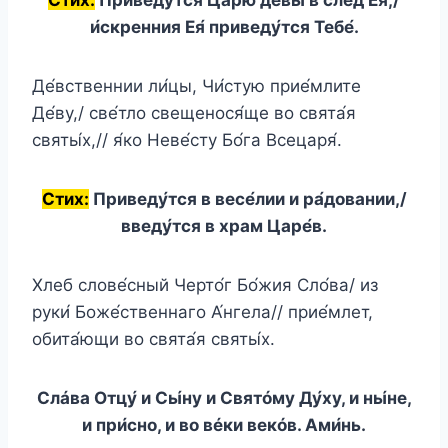
и́скренния Ея́ приведу́тся Тебе́.
Де́вственнии ли́цы, Чи́стую прие́млите
Де́ву,/ све́тло свещенося́ще во свята́я
святы́х,// я́ко Неве́сту Бо́га Всецаря́.
Стих:
Приведу́тся в весе́лии и ра́довании,/
введу́тся в храм Царе́в.
Хлеб слове́сный Черто́г Бо́жия Сло́ва/ из
руки́ Боже́ственнаго А́нгела// прие́млет,
обита́ющи во свята́я святы́х.
Слáва Отцу́ и Сы́ну и Святóму Ду́ху, и ны́не,
и при́сно, и во вéки векóв. Ами́нь.