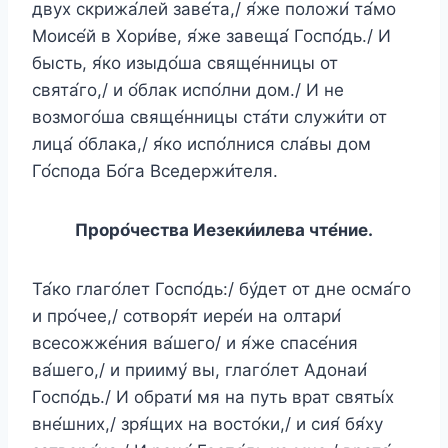
двух скрижа́лей заве́та,/ я́же положи́ та́мо
Моисе́й в Хори́ве, я́же завеща́ Госпо́дь./ И
бысть, я́ко изыдо́ша свяще́нницы от
свята́го,/ и о́блак испо́лни дом./ И не
возмого́ша свяще́нницы ста́ти служи́ти от
лица́ о́блака,/ я́ко испо́лнися сла́вы дом
Го́спода Бо́га Вседержи́теля.
Проро́чества Иезеки́илева чте́ние.
Та́ко глаго́лет Госпо́дь:/ бу́дет от дне осма́го
и про́чее,/ сотворя́т иере́и на олтари́
всесожже́ния ва́шего/ и я́же спасе́ния
ва́шего,/ и прииму́ вы, глаго́лет Адонаи́
Госпо́дь./ И обрати́ мя на путь врат святы́х
вне́шних,/ зря́щих на восто́ки,/ и сия́ бя́ху