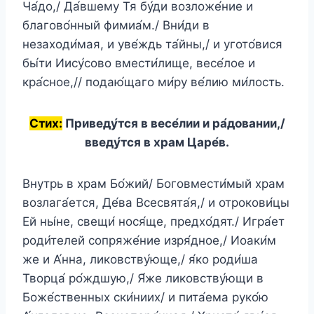
Ча́до,/ Да́вшему Тя бу́ди возложе́ние и
благово́нный фимиа́м./ Вни́ди в
незаходи́мая, и уве́ждь та́йны,/ и угото́вися
бы́ти Иису́сово вмести́лище, весе́лое и
кра́сное,// подаю́щаго ми́ру ве́лию ми́лость.
Стих:
Приведу́тся в весе́лии и ра́довании,/
введу́тся в храм Царе́в.
Внутрь в храм Бо́жий/ Боговмести́мый храм
возлага́ется, Де́ва Всесвята́я,/ и отрокови́цы
Ей ны́не, свещи́ нося́ще, предхо́дят./ Игра́ет
роди́телей сопряже́ние изря́дное,/ Иоаки́м
же и А́нна, ликовству́юще,/ я́ко роди́ша
Творца́ ро́ждшую,/ Я́же ликовству́ющи в
Боже́ственных ски́ниих/ и пита́ема руко́ю