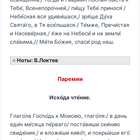
Тебе́, Всенепоро́чней,/ пи́щу Тебе́ принося́./
Небе́сная вся удиви́шася,/ зря́ще Ду́ха
Свята́го, в Тя все́льшася./ Те́мже, Пречи́стая
и Нескве́рная,/ я́же на Небеси́ и на земли́
сла́вима,// Ма́ти Бо́жия, спаси́ род наш.
Ноты: В.Локтев
Паремии
Исхо́да чте́ние.
Глаго́ла Госпо́дь к Моисею, глаго́ля:/ в день
еди́н ме́сяца пе́рваго/ поста́виши ски́нию
свиде́ния,/ и вложи́ши киво́т, и покры́еши его́