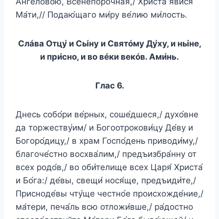
А́нгеловою, Всенепоро́чная,/ Христа́ яви́ся
Ма́ти,// Подаю́щаго ми́ру ве́лию ми́лость.
Слáва Отцу́ и Сы́ну и Святóму Ду́ху, и ны́не,
и при́сно, и во вéки векóв. Ами́нь.
Глас 6.
Днесь собо́ри ве́рных, соше́дшеся,/ духо́вне
да торжеству́им/ и Богоотрокови́цу Де́ву и
Богоро́дицу,/ в храм Госпо́день приводи́му,/
благоче́стно восхва́лим,/ предъизбра́нну от
всех родо́в,/ во оби́телище всех Царя́ Христа́
и Бо́га:/ де́вы, свещи́ нося́ще, предъиди́те,/
Присноде́вы чту́ще честно́е происхожде́ние,/
ма́тери, печа́ль всю отложи́вше,/ ра́достно