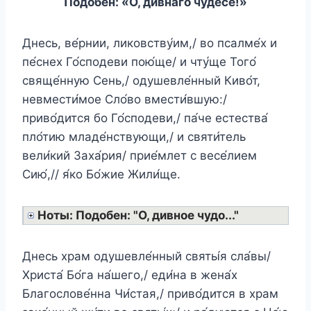
Подобен: «О, ди́внаго чудесе́!»
Днесь, ве́рнии, ликовству́им,/ во псалме́х и
пе́снех Го́сподеви пою́ще/ и чту́ще Того́
свяще́нную Сень,/ одушевле́нный Киво́т,
невмести́мое Сло́во вмести́вшую:/
приво́дится бо Го́сподеви,/ па́че естества́
пло́тию младе́нствующи,/ и святи́тель
вели́кий Заха́рия/ прие́млет с весе́лием
Сию́,// я́ко Бо́жие Жили́ще.
Ноты: Подобен: "О, дивное чудо..."
Днесь храм одушевле́нный святы́я сла́вы/
Христа́ Бо́га на́шего,/ еди́на в жена́х
Благослове́нна Чи́стая,/ приво́дится в храм