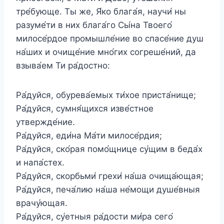
тре́бующе. Ты же, Я́ко блага́я, научи́ ны
разуме́ти в них блага́го Сы́на Твоего́
милосе́рдое промышле́ние во спасе́ние душ
на́ших и очище́ние мно́гих согреше́ний, да
взыва́ем Ти ра́достно:
Ра́дуйся, обурева́емых ти́хое приста́нище;
Ра́дуйся, сумня́щихся изве́стное
утвержде́ние.
Ра́дуйся, еди́на Ма́ти милосе́рдия;
Ра́дуйся, ско́рая помо́щнице су́щим в беда́х
и напа́стех.
Ра́дуйся, скорбьми́ грехи́ на́ша очища́ющая;
Ра́дуйся, печа́лию на́ша не́мощи душе́вныя
врачу́ющая.
Ра́дуйся, су́етныя ра́дости ми́ра сего́