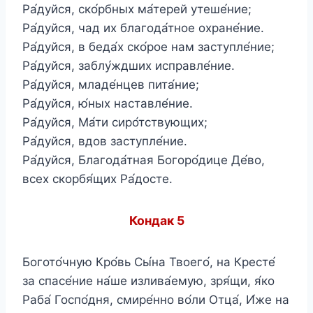
Ра́дуйся, ско́рбных ма́терей утеше́ние;
Ра́дуйся, чад их благода́тное охране́ние.
Ра́дуйся, в беда́х ско́рое нам заступле́ние;
Ра́дуйся, заблу́ждших исправле́ние.
Ра́дуйся, младе́нцев пита́ние;
Ра́дуйся, ю́ных наставле́ние.
Ра́дуйся, Ма́ти сиро́тствующих;
Ра́дуйся, вдов заступле́ние.
Ра́дуйся, Благода́тная Богоро́дице Де́во,
всех скорбя́щих Ра́досте.
Кондак 5
Богото́чную Кро́вь Сы́на Твоего́, на Кресте́
за спасе́ние на́ше излива́емую, зря́щи, я́ко
Раба́ Госпо́дня, смире́нно во́ли Отца́, И́же на