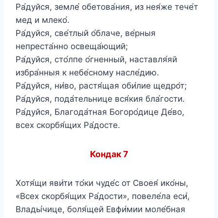
Ра́дуйся, земле́ обетова́ния, из нея́же тече́т
мед и млеко́.
Ра́дуйся, све́тлый о́блаче, ве́рныя
непреста́нно освеща́ющий;
Ра́дуйся, сто́лпе о́гненный, наставля́яй
избра́нныя к небе́сному насле́дию.
Ра́дуйся, ни́во, растя́щая оби́лие щедро́т;
Ра́дуйся, пода́тельнице вся́кия бла́гости.
Ра́дуйся, Благода́тная Богоро́дице Де́во,
всех скорбя́щих Ра́досте.
Кондак 7
Хотя́щи яви́ти то́ки чуде́с от Своея́ ико́ны,
«Всех скорбя́щих Ра́дости», повеле́ла еси́,
Влады́чице, боля́щей Евфи́мии моле́бная