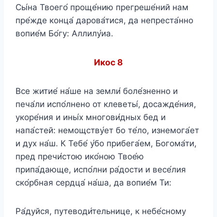
Сы́на Твоего́ проще́нию прегреше́ний нам
пре́жде конца́ дарова́тися, да непреста́нно
вопие́м Бо́гу: Аллилу́иа.
Икос 8
Все житие́ на́ше на земли́ боле́зненно и
печа́ли испо́лнено от клеветы́, досажде́ния,
укоре́ния и ины́х многови́дных бед и
напа́стей: немощству́ет бо те́ло, изнемога́ет
и дух на́ш. К Тебе́ у́бо прибега́ем, Богома́ти,
пред пречи́стою ико́ною Твое́ю
припа́дающе, испо́лни ра́дости и весе́лия
ско́рбная сердца́ на́ша, да вопие́м Ти:
Ра́дуйся, путеводи́тельнице, к небе́сному