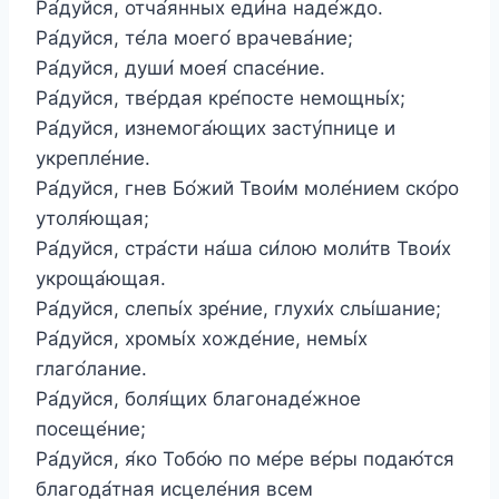
Ра́дуйся, отча́янных еди́на наде́ждо.
Ра́дуйся, те́ла моего́ врачева́ние;
Ра́дуйся, души́ моея́ спасе́ние.
Ра́дуйся, тве́рдая кре́посте немощны́х;
Ра́дуйся, изнемога́ющих засту́пнице и
укрепле́ние.
Ра́дуйся, гнев Бо́жий Твои́м моле́нием ско́ро
утоля́ющая;
Ра́дуйся, стра́сти на́ша си́лою моли́тв Твои́х
укроща́ющая.
Ра́дуйся, слепы́х зре́ние, глухи́х слы́шание;
Ра́дуйся, хромы́х хожде́ние, немы́х
глаго́лание.
Ра́дуйся, боля́щих благонаде́жное
посеще́ние;
Ра́дуйся, я́ко Тобо́ю по ме́ре ве́ры подаю́тся
благода́тная исцеле́ния всем