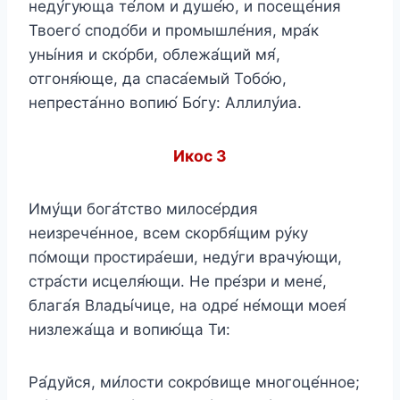
неду́гующа те́лом и душе́ю, и посеще́ния
Твоего́ сподо́би и промышле́ния, мра́к
уны́ния и ско́рби, облежа́щий мя́,
отгоня́юще, да спаса́емый Тобо́ю,
непреста́нно вопию́ Бо́гу: Аллилу́иа.
Икос 3
Иму́щи бога́тство милосе́рдия
неизрече́нное, всем скорбя́щим ру́ку
по́мощи простира́еши, неду́ги врачу́ющи,
стра́сти исцеля́ющи. Не пре́зри и мене́,
блага́я Влады́чице, на одре́ не́мощи моея́
низлежа́ща и вопию́ща Ти:
Ра́дуйся, ми́лости сокро́вище многоце́нное;