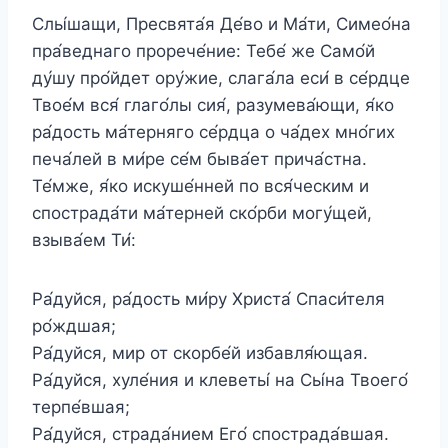
Слы́шащи, Пресвята́я Де́во и Ма́ти, Симео́на
пра́веднаго прорече́ние: Тебе́ же Само́й
ду́шу про́йдет ору́жие, слага́ла еси́ в се́рдце
Твое́м вся́ глаго́лы сия́, разумева́ющи, я́ко
ра́дость ма́терняго се́рдца о ча́дех мно́гих
печа́лей в ми́ре се́м быва́ет прича́стна.
Те́мже, я́ко искуше́нней по вся́ческим и
спострада́ти ма́терней ско́рби могу́щей,
взыва́ем Ти́:
Ра́дуйся, ра́дость ми́ру Христа́ Спаси́теля
ро́ждшая;
Ра́дуйся, мир от скорбе́й избавля́ющая.
Ра́дуйся, хуле́ния и клеветы́ на Сы́на Твоего́
терпе́вшая;
Ра́дуйся, страда́нием Его́ спострада́вшая.