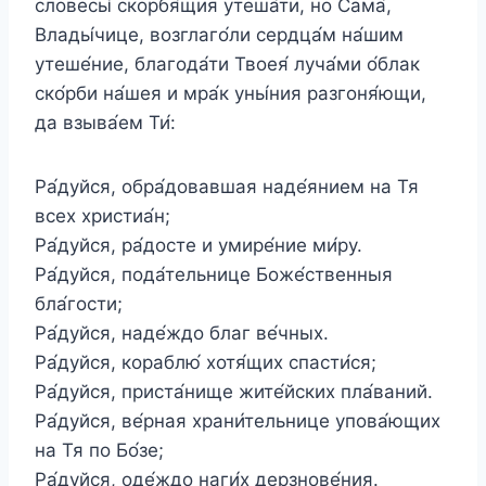
словесы́ скорбя́щия утеша́ти, но Сама́,
Влады́чице, возглаго́ли сердца́м на́шим
утеше́ние, благода́ти Твоея́ луча́ми о́блак
ско́рби на́шея и мра́к уны́ния разгоня́ющи,
да взыва́ем Ти́:
Ра́дуйся, обра́довавшая наде́янием на Тя
всех христиа́н;
Ра́дуйся, ра́досте и умире́ние ми́ру.
Ра́дуйся, пода́тельнице Боже́ственныя
бла́гости;
Ра́дуйся, наде́ждо благ ве́чных.
Ра́дуйся, кораблю́ хотя́щих спасти́ся;
Ра́дуйся, приста́нище жите́йских пла́ваний.
Ра́дуйся, ве́рная храни́тельнице упова́ющих
на Тя по Бо́зе;
Ра́дуйся, оде́ждо наги́х дерзнове́ния.