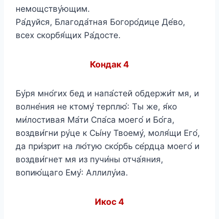
немощству́ющим.
Ра́дуйся, Благода́тная Богоро́дице Де́во,
всех скорбя́щих Ра́досте.
Кондак 4
Бу́ря мно́гих бед и напа́стей обдержи́т мя, и
волне́ния не ктому́ терплю́: Ты же, я́ко
ми́лостивая Ма́ти Спа́са моего́ и Бо́га,
воздви́гни ру́це к Сы́ну Твоему́, моля́щи Его́,
да при́зрит на лю́тую ско́рбь се́рдца моего́ и
воздви́гнет мя из пучи́ны отча́яния,
вопию́щаго Ему́: Аллилу́иа.
Икос 4