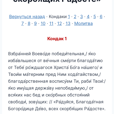
Вернуться назад
· Кондаки
1
·
2
·
3
·
4
·
5
·
6
·
7
·
8
·
9
·
10
·
11
·
12
·
13
·
Молитва
Кондак 1
Взбра́нней Воево́де победи́тельная,/ я́ко
изба́вльшеся от ве́чныя сме́рти благода́тию
от Тебе́ ро́ждшагося Христа́ Бо́га на́шего/ и
Твои́м ма́терним пред Ним хода́тайством,/
благода́рственная воспису́ем Ти, раби́ Твои́:/
я́ко иму́щая держа́ву непобеди́мую,/ от
вся́ких нас бед и ско́рбных обстоя́ний
свободи́, зову́щих: // «Ра́дуйся, Благода́тная
Богоро́дице Де́во, всех скорбя́щих Ра́досте».