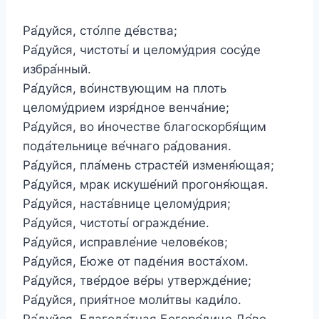
Ра́дуйся, сто́лпе де́вства;
Ра́дуйся, чистоты́ и целому́дрия сосу́де
избра́нный.
Ра́дуйся, во́инствующим на плоть
целому́дрием изря́дное венча́ние;
Ра́дуйся, во и́ночестве благоскорбя́щим
пода́тельнице ве́чнаго ра́дования.
Ра́дуйся, пла́мень страсте́й изменя́ющая;
Ра́дуйся, мрак искуше́ний прогоня́ющая.
Ра́дуйся, наста́внице целому́дрия;
Ра́дуйся, чистоты́ огражде́ние.
Ра́дуйся, исправле́ние челове́ков;
Ра́дуйся, Е́юже от паде́ния воста́хом.
Ра́дуйся, тве́рдое ве́ры утвержде́ние;
Ра́дуйся, прия́тное моли́твы кади́ло.
Ра́дуйся, Благода́тная Богоро́дице Де́во,