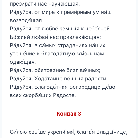
презира́ти нас науча́ющая;
Ра́дуйся, от ми́ра к преми́рным ум на́ш
возводя́щая.
Ра́дуйся, от любве́ земны́я к небе́сней
Бо́жией любви́ нас привлека́ющая;
Ра́дуйся, в са́мых страда́ниях на́ших
утеше́ние и благода́тную жи́знь нам
одаю́щая.
Ра́дуйся, обетова́ние благ ве́чных;
Ра́дуйся, Хода́таице ве́чныя ра́дости.
Ра́дуйся, Благода́тная Богоро́дице Де́во,
всех скорбя́щих Ра́досте.
Кондак 3
Си́лою свы́ше укрепи́ мя́, блага́я Влады́чице,