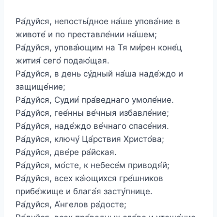
Ра́дуйся, непосты́дное на́ше упова́ние в
животе́ и по преставле́нии на́шем;
Ра́дуйся, упова́ющим на Тя ми́рен коне́ц
жития́ сего́ подаю́щая.
Ра́дуйся, в день су́дный на́ша наде́ждо и
защище́ние;
Ра́дуйся, Судии́ пра́веднаго умоле́ние.
Ра́дуйся, гее́нны ве́чныя избавле́ние;
Ра́дуйся, наде́ждо ве́чнаго спасе́ния.
Ра́дуйся, ключу́ Ца́рствия Христо́ва;
Ра́дуйся, две́ре ра́йская.
Ра́дуйся, мо́сте, к небесе́м приводя́й;
Ра́дуйся, всех ка́ющихся гре́шников
прибе́жище и блага́я засту́пнице.
Ра́дуйся, А́нгелов ра́досте;