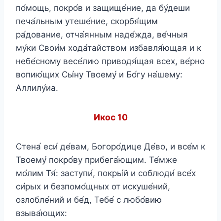
по́мощь, покро́в и защище́ние, да бу́деши
печа́льным утеше́ние, скорбя́щим
ра́дование, отча́янным наде́жда, ве́чныя
му́ки Свои́м хода́тайством избавля́ющая и к
небе́сному весе́лию приводя́щая всех, ве́рно
вопию́щих Сы́ну Твоему́ и Бо́гу на́шему:
Аллилу́иа.
Икос 10
Стена́ еси́ де́вам, Богоро́дице Де́во, и все́м к
Твоему́ покро́ву прибега́ющим. Те́мже
мо́лим Тя́: заступи́, покры́й и соблюди́ все́х
си́рых и безпомо́щных от искуше́ний,
озлобле́ний и бе́д, Тебе́ с любо́вию
взыва́ющих: