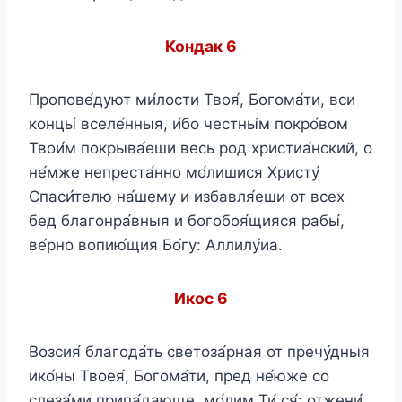
Кондак 6
Пропове́дуют ми́лости Твоя́, Богома́ти, вси
концы́ вселе́нныя, и́бо честны́м покро́вом
Твои́м покрыва́еши весь род христиа́нский, о
не́мже непреста́нно мо́лишися Христу́
Спаси́телю на́шему и избавля́еши от всех
бед благонра́вныя и богобоя́щияся рабы́,
ве́рно вопию́щия Бо́гу: Аллилу́иа.
Икос 6
Возсия́ благода́ть светоза́рная от пречу́дныя
ико́ны Твоея́, Богома́ти, пред не́юже со
слеза́ми припа́дающе, мо́лим Ти́ ся́: отжени́