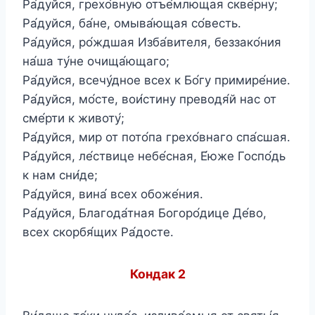
Ра́дуйся, грехо́вную отъе́млющая скве́рну;
Ра́дуйся, ба́не, омыва́ющая со́весть.
Ра́дуйся, ро́ждшая Изба́вителя, беззако́ния
на́ша ту́не очища́ющаго;
Ра́дуйся, всечу́дное всех к Бо́гу примире́ние.
Ра́дуйся, мо́сте, вои́стину преводя́й нас от
сме́рти к животу́;
Ра́дуйся, мир от пото́па грехо́внаго спа́сшая.
Ра́дуйся, ле́ствице небе́сная, Е́юже Госпо́дь
к нам сни́де;
Ра́дуйся, вина́ всех обоже́ния.
Ра́дуйся, Благода́тная Богоро́дице Де́во,
всех скорбя́щих Ра́досте.
Кондак 2