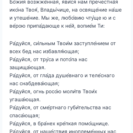
Бо́жия возжже́нная, яви́ся нам пречестна́я
ико́на Твоя́, Влады́чице, на освяще́ние на́ше
и утеше́ние. Мы же, любо́вию чту́ще ю и с
ве́рою припа́дающе к не́й, вопие́м Ти:
Ра́дуйся, си́льным Твои́м заступле́нием от
всех бед нас избавля́ющая;
Ра́дуйся, от тру́са и пото́па нас
защища́ющая.
Ра́дуйся, от гла́да душе́внаго и теле́снаго
нас снабдева́ющая;
Ра́дуйся, огнь росо́ю моли́тв Твои́х
угаша́ющая.
Ра́дуйся, от сме́ртнаго губи́тельства нас
спаса́ющая;
Ра́дуйся, в бра́нех кре́пкая помо́щнице.
Ра́дуйся, от наше́ствия иноплеме́нных нас