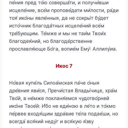
пе́ния пред то́ю соверша́ти, и получи́вши
исцеле́ние, все́м пропове́дати ми́лости, ра́ди
тоя́ ико́ны явле́нныя, да не сокры́т бу́дет
исто́чник благода́тных исцеле́ний все́м
тре́бующим. Те́мже и мы не таи́м Твои́х
благодея́ний, но благода́рственне
прославля́юще Бо́га, вопие́м Ему́: Аллилу́иа.
Икос 7
Но́вая купе́ль Силоа́мская па́че о́ныя
дре́вния яви́ся, Пречи́стая Влады́чице, хра́м
Тво́й, в не́мже покланя́емся чудотво́рней
ико́не Твое́й: И́бо не еди́ною в ле́то и то́кмо
пе́рвее входя́щим здра́вие те́ла подае́ши, но
всегда́ вся́кий неду́г и вся́кую я́зву