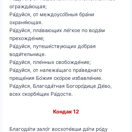
огражда́ющая;
Ра́дуйся, от междоусо́бныя бра́ни
охраня́ющая.
Ра́дуйся, пла́вающих ле́гкое по вода́м
прехожде́ние;
Ра́дуйся, путеше́ствующих до́брая
води́тельнице.
Ра́дуйся, пле́нных свобожде́ние;
Ра́дуйся, от належа́щаго пра́веднаго
преще́ния Бо́жия ско́рое избавле́ние.
Ра́дуйся, Благода́тная Богоро́дице Де́во,
всех скорбя́щих Ра́досте.
Кондак 12
Благода́ти зало́г восхоте́вши да́ти ро́ду