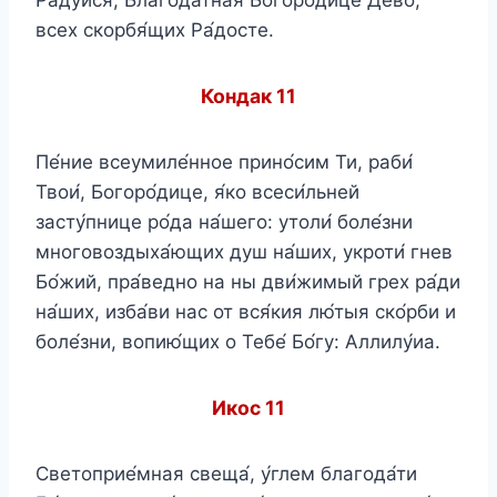
всех скорбя́щих Ра́досте.
Кондак 11
Пе́ние всеумиле́нное прино́сим Ти, раби́
Твои́, Богоро́дице, я́ко всеси́льней
засту́пнице ро́да на́шего: утоли́ боле́зни
многовоздыха́ющих душ на́ших, укроти́ гнев
Бо́жий, пра́ведно на ны дви́жимый грех ра́ди
на́ших, изба́ви нас от вся́кия лю́тыя ско́рби и
боле́зни, вопию́щих о Тебе́ Бо́гу: Аллилу́иа.
Икос 11
Светоприе́мная свеща́, у́глем благода́ти