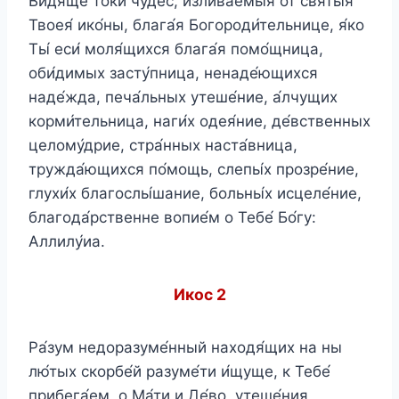
Ви́дяще то́ки чуде́с, излива́емыя от святы́я
Твоея́ ико́ны, блага́я Богороди́тельнице, я́ко
Ты́ еси́ моля́щихся блага́я помо́щница,
оби́димых засту́пница, ненаде́ющихся
наде́жда, печа́льных утеше́ние, а́лчущих
корми́тельница, наги́х одея́ние, де́вственных
целому́дрие, стра́нных наста́вница,
тружда́ющихся по́мощь, слепы́х прозре́ние,
глухи́х благослы́шание, больны́х исцеле́ние,
благода́рственне вопие́м о Тебе́ Бо́гу:
Аллилу́иа.
Икос 2
Ра́зум недоразуме́нный находя́щих на ны
лю́тых скорбе́й разуме́ти и́щуще, к Тебе́
прибега́ем, о Ма́ти и Де́во, утеше́ния