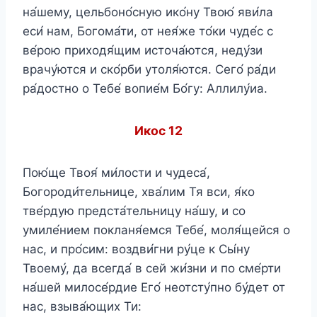
на́шему, цельбоно́сную ико́ну Твою́ яви́ла
еси́ нам, Богома́ти, от нея́же то́ки чуде́с с
ве́рою приходя́щим источа́ются, неду́зи
врачу́ются и ско́рби утоля́ются. Сего́ ра́ди
ра́достно о Тебе́ вопие́м Бо́гу: Аллилу́иа.
Икос 12
Пою́ще Твоя́ ми́лости и чудеса́,
Богороди́тельнице, хва́лим Тя вси, я́ко
тве́рдую предста́тельницу на́шу, и со
умиле́нием покланя́емся Тебе́, моля́щейся о
нас, и про́сим: воздви́гни ру́це к Сы́ну
Твоему́, да всегда́ в сей жи́зни и по сме́рти
на́шей милосе́рдие Его́ неотсту́пно бу́дет от
нас, взыва́ющих Ти: