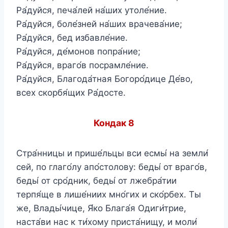
Ра́дуйся, печа́лей на́ших утоле́ние.
Ра́дуйся, боле́зней на́ших врачева́ние;
Ра́дуйся, бед избавле́ние.
Ра́дуйся, де́монов попра́ние;
Ра́дуйся, враго́в посрамле́ние.
Ра́дуйся, Благода́тная Богоро́дице Де́во,
всех скорбя́щих Ра́досте.
Кондак 8
Стра́нницы и прише́льцы вси есмы́ на земли́
сей, по глаго́лу апо́столову: беды́ от враго́в,
беды́ от сро́дник, беды́ от лжебра́тии
терпя́ще в лише́ниих мно́гих и ско́рбех. Ты
же, Влады́чице, Я́ко Блага́я Одиги́трие,
наста́ви нас к ти́хому приста́нищу, и моли́