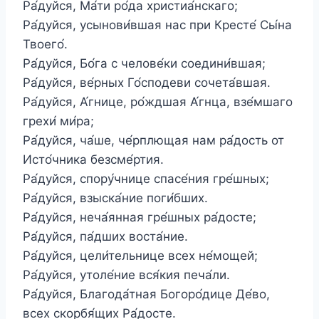
Ра́дуйся, Ма́ти ро́да христиа́нскаго;
Ра́дуйся, усынови́вшая нас при Кресте́ Сы́на
Твоего́.
Ра́дуйся, Бо́га с челове́ки соедини́вшая;
Ра́дуйся, ве́рных Го́сподеви сочета́вшая.
Ра́дуйся, А́гнице, ро́ждшая А́гнца, взе́мшаго
грехи́ ми́ра;
Ра́дуйся, ча́ше, че́рплющая нам ра́дость от
Исто́чника безсме́ртия.
Ра́дуйся, спору́чнице спасе́ния гре́шных;
Ра́дуйся, взыска́ние поги́бших.
Ра́дуйся, неча́янная гре́шных ра́досте;
Ра́дуйся, па́дших воста́ние.
Ра́дуйся, цели́тельнице всех не́мощей;
Ра́дуйся, утоле́ние вся́кия печа́ли.
Ра́дуйся, Благода́тная Богоро́дице Де́во,
всех скорбя́щих Ра́досте.