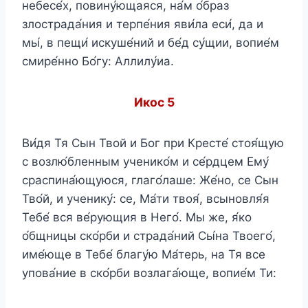
небесе́х, повину́ющаяся, на́м о́браз
злострада́ния и терпе́ния яви́ла еси́, да и
мы́, в пещи́ искуше́ний и бе́д су́щии, вопие́м
смире́нно Бо́гу: Аллилу́иа.
Икос 5
Ви́дя Тя Сын Твой и Бог при Кресте́ стоя́щую
с возлю́бленным ученико́м и се́рдцем Ему́
сраспина́ющуюся, глаго́лаше: Же́но, се Сын
Тво́й, и ученику́: се, Ма́ти твоя́, всыновля́я
Тебе́ вся ве́рующия в Него́. Мы же, я́ко
о́бщницы ско́рби и страда́ний Сы́на Твоего́,
име́юще в Тебе́ благу́ю Ма́терь, на Тя все
упова́ние в ско́рби возлага́юще, вопие́м Ти: