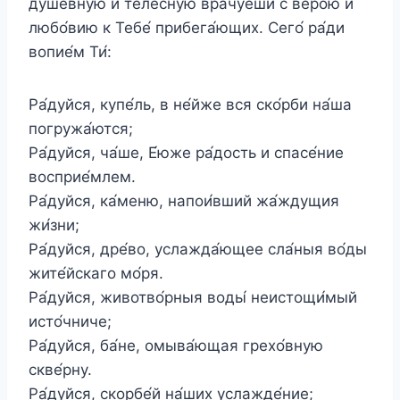
душе́вную и теле́сную врачу́еши с ве́рою и
любо́вию к Тебе́ прибега́ющих. Сего́ ра́ди
вопие́м Ти́:
Ра́дуйся, купе́ль, в не́йже вся ско́рби на́ша
погружа́ются;
Ра́дуйся, ча́ше, Е́юже ра́дость и спасе́ние
восприе́млем.
Ра́дуйся, ка́меню, напои́вший жа́ждущия
жи́зни;
Ра́дуйся, дре́во, услажда́ющее сла́ныя во́ды
жите́йскаго мо́ря.
Ра́дуйся, животво́рныя воды́ неистощи́мый
исто́чниче;
Ра́дуйся, ба́не, омыва́ющая грехо́вную
скве́рну.
Ра́дуйся, скорбе́й на́ших услажде́ние;