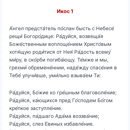
Икос 1
А́нгел предста́тель по́слан бысть с Небесе́
рещи́ Богоро́дице: Ра́дуйся, возвеща́я
Боже́ственным воплоще́нием Христо́вым
хотя́щую роди́тися от Нея́ Ра́дость всему́
ми́ру, в ско́рби погиба́ющу. Те́мже и мы,
грехми́ обремене́ннии, наде́жду спасе́ния в
Тебе́ улучи́вше, уми́льно взыва́ем Ти:
Ра́дуйся, Бо́жие ко гре́шным благоволе́ние;
Ра́дуйся, ка́ющихся пред Го́сподем Бо́гом
кре́пкое заступле́ние.
Ра́дуйся, па́дшаго Ада́ма воззва́ние;
Ра́дуйся, слез Е́виных избавле́ние.