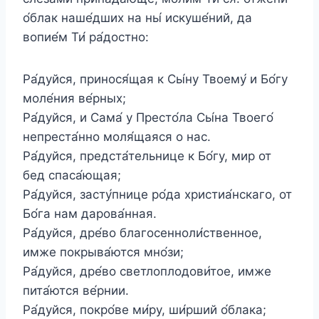
о́блак наше́дших на ны́ искуше́ний, да
вопие́м Ти́ ра́достно:
Ра́дуйся, принося́щая к Сы́ну Твоему́ и Бо́гу
моле́ния ве́рных;
Ра́дуйся, и Сама́ у Престо́ла Сы́на Твоего́
непреста́нно моля́щаяся о нас.
Ра́дуйся, предста́тельнице к Бо́гу, мир от
бед спаса́ющая;
Ра́дуйся, засту́пнице ро́да христиа́нскаго, от
Бо́га нам дарова́нная.
Ра́дуйся, дре́во благосенноли́ственное,
имже покрыва́ются мно́зи;
Ра́дуйся, дре́во светлоплодови́тое, имже
пита́ются ве́рнии.
Ра́дуйся, покро́ве ми́ру, ши́рший о́блака;