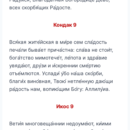
всех скорбя́щих Ра́досте.
Кондак 9
Вся́кая жите́йская в ми́ре сем сла́дость
печа́ли быва́ет прича́стна: сла́ва не стои́т,
бога́тство мимотече́т, ле́пота и здра́вие
увяда́ют, дру́зи и и́скреннии сме́ртию
отъе́млются. Услади́ у́бо на́ша ско́рби,
благи́х вино́вная, Твою́ нетле́нную даю́щи
ра́дость нам, вопию́щим Бо́гу: Аллилу́иа.
Икос 9
Вети́я многовеща́ннии недоуме́ют, ки́ими