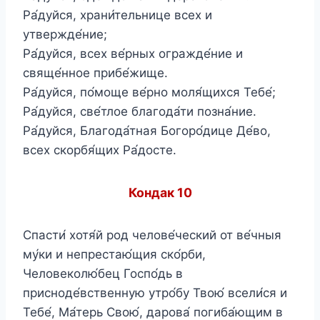
Ра́дуйся, храни́тельнице всех и
утвержде́ние;
Ра́дуйся, всех ве́рных огражде́ние и
свяще́нное прибе́жище.
Ра́дуйся, по́моще ве́рно моля́щихся Тебе́;
Ра́дуйся, све́тлое благода́ти позна́ние.
Ра́дуйся, Благода́тная Богоро́дице Де́во,
всех скорбя́щих Ра́досте.
Конда
к 10
Спасти́ хотя́й род челове́ческий от ве́чныя
му́ки и непрестаю́щия ско́рби,
Человеколю́бец Госпо́дь в
присноде́вственную утро́бу Твою́ всели́ся и
Тебе́, Ма́терь Свою́, дарова́ погиба́ющим в