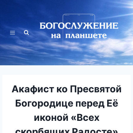
Перейти
к
содержимому
Акафист ко Пресвятой
Богородице перед Её
иконой «Всех
скорбящих Радосте»