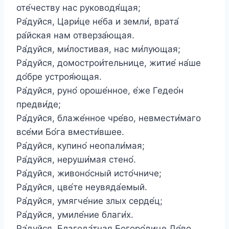
оте́честву нас руководя́щая;
Ра́дуйся, Цари́це не́ба и земли́, врата́
ра́йская нам отверза́ющая.
Ра́дуйся, ми́лостивая, нас ми́лующая;
Ра́дуйся, домострои́тельнице, житие́ на́ше
до́бре устроя́ющая.
Ра́дуйся, руно́ ороше́нное, е́же Гедео́н
предви́де;
Ра́дуйся, блаже́нное чре́во, невмести́маго
все́ми Бо́га вмести́вшее.
Ра́дуйся, купино́ неопали́мая;
Ра́дуйся, неруши́мая стено́.
Ра́дуйся, живоно́сный исто́чниче;
Ра́дуйся, цве́те неувяда́емый.
Ра́дуйся, умягче́ние злых серде́ц;
Ра́дуйся, умиле́ние благи́х.
Ра́дуйся, Благода́тная Богоро́дице Де́во,