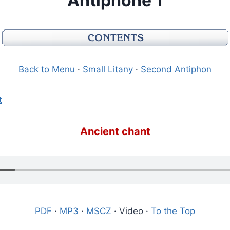
Antiphone 1
Back to Menu
·
Small Litany
·
Second Antiphon
t
Ancient chant
PDF
·
MP3
·
MSCZ
· Video ·
To the Top