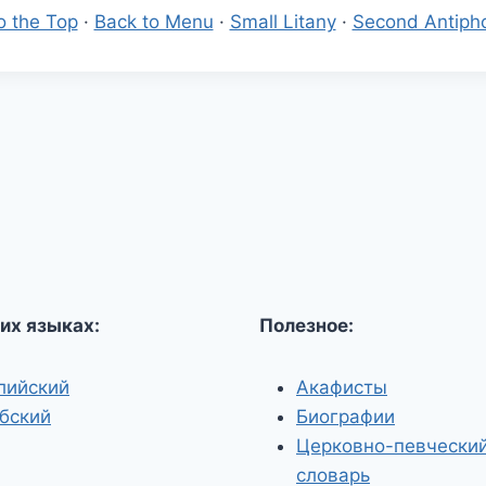
o the Top
·
Back to Menu
·
Small Litany
·
Second Antiph
их языках:
Полезное:
лийский
Акафисты
бский
Биографии
Церковно-певчески
словарь