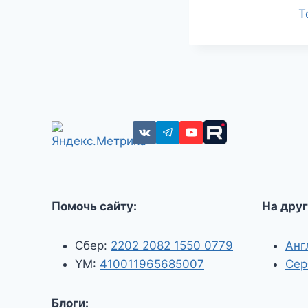
T
Помочь сайту:
На друг
Сбер:
2202 2082 1550 0779
Анг
YM:
410011965685007
Сер
Блоги: