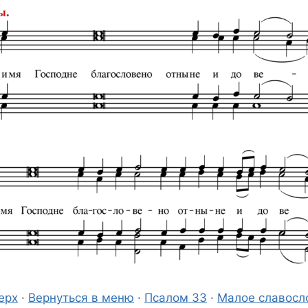
ерх
·
Вернуться в меню
·
Псалом 33
·
Малое славосл