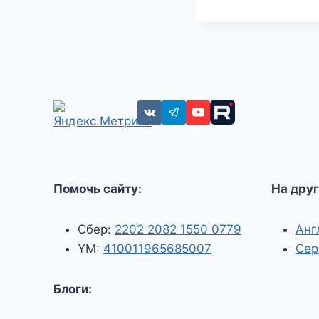
Помочь сайту:
На друг
Сбер:
2202 2082 1550 0779
Анг
YM:
410011965685007
Сер
Блоги: