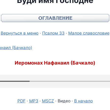
Буди имя Господне
Вернуться в меню
·
Псалом 33
·
Малое славословие
наил (Бачкало)
Иеромонах Нафанаил (Бачкало)
PDF
·
MP3
·
MSCZ
· Видео ·
В начало