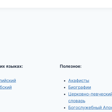
их языках:
Полезное:
лийский
Акафисты
бский
Биографии
Церковно-певчески
словарь
Богослужебный Апо