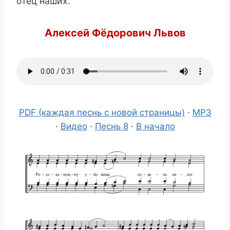
оте́ц на́ших.
Алексей Фёдорович Львов
PDF (каждая песнь с новой страницы)
·
MP3
·
Видео
·
Песнь 8
·
В начало