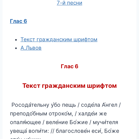
7-й песни
Глас 6
Текст гражданским шрифтом
А.Львов
Глас 6
Текст гражданским шрифтом
Росода́тельну у́бо пещь / соде́ла А́нгел /
преподо́бным отроко́м, / халде́и же
опаля́ющее / веле́ние Бо́жие / мучи́теля
увеща́ вопи́ти: // благослове́н еси́, Бо́же