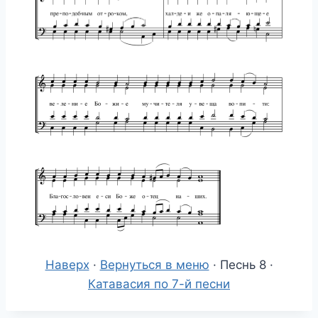
Наверх
·
Вернуться в меню
· Песнь 8 ·
Катавасия по 7-й песни