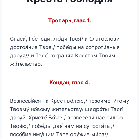
Тропарь, глас 1.
Спаси́, Го́споди, лю́ди Твоя́/ и благослови́
достоя́ние Твое́,/ побе́ды на сопроти́вныя
да́руя// и Твое́ сохраня́я Кресто́м Твои́м
жи́тельство.
Кондак, глас 4.
Вознесы́йся на Крест во́лею,/ тезоимени́тому
Твоему́ но́вому жи́тельству/ щедро́ты Твоя́
да́руй, Христе́ Бо́же,/ возвесели́ нас си́лою
Твое́ю,/ побе́ды дая́ нам на супоста́ты,/
посо́бие иму́щим Твое́ ору́жие ми́ра//