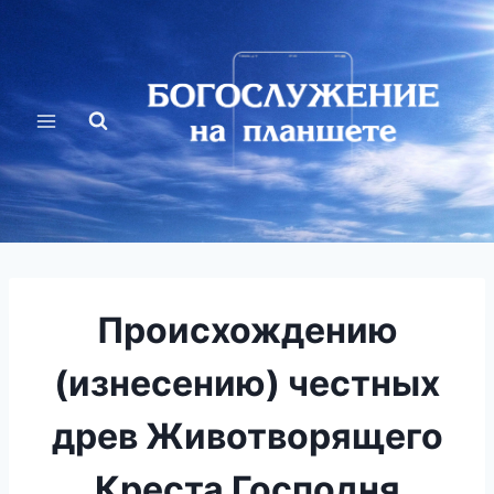
Перейти
к
содержимому
Происхождению
(изнесению) честных
древ Животворящего
Креста Господня