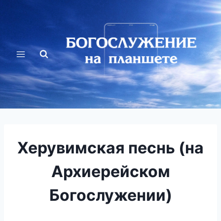
Перейти
к
содержимому
Херувимская песнь (на
Архиерейском
Богослужении)