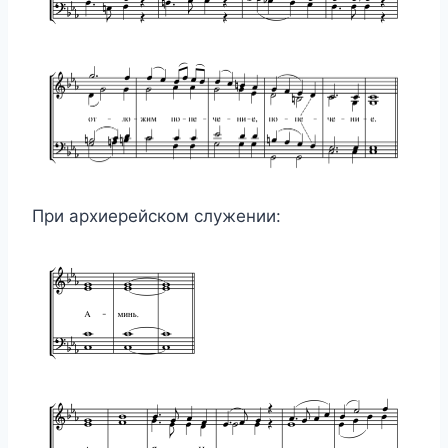
При архиерейском служении: