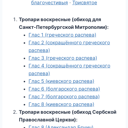
благочестивыя
·
Трисвятое
Тропари воскресные (обиход для
Санкт-Петербургской Митрополии):
Глас 1 (греческого распева)
Глас 2 (сокращённого греческого
распева)
Глас 3 (греческого распева)
Глас 4 (сокращённого греческого
распева)
Глас 5 (киевского распева)
Глас 6 (болгарского распева)
Глас 7 (болгарского распева)
Глас 8 (киевского распева)
Тропари воскресные (обиход Сербской
Православной Церкви):
Глас 8 (Александар Бруич)