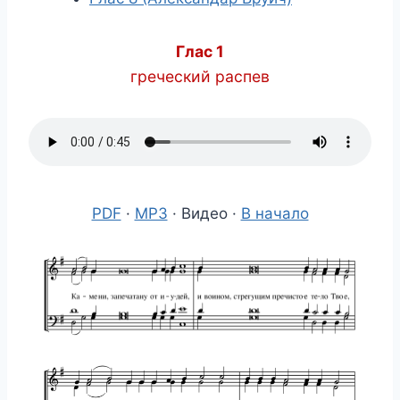
Глас 1
греческий распев
PDF
·
MP3
· Видео ·
В начало