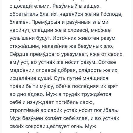
с досади́тельми. Разу́мный в ве́щех,
обрета́тель благи́х, наде́яйся же на Го́спода,
блаже́н. Прему́дрыя и разу́мныя злы́ми
нари́чут, сла́дции же в словеси́, мно́жае
услы́шани бу́дут. Исто́чник живо́тен ра́зум
стяжа́вшим, наказа́ние же безу́мных зло.
Се́рдце прему́драго уразуме́ет, я́же от свои́х
ему́ уст, во устна́х же но́сит ра́зум. Со́тове
медо́внии словеса́ до́брая, сла́дость же их
исцеле́ние души́. Суть путие́ мня́щиися
пра́ви бы́ти му́жу, оба́че после́дняя их зрят
во дно а́дово. Муж в труде́х тружда́ется
себе́ и изнужда́ет поги́бель свою́,
стропти́вый во свои́х уста́х но́сит поги́бель.
Муж безу́мен копа́ет себе́ зла́я, и во устна́х
свои́х сокро́виществует огнь. Муж