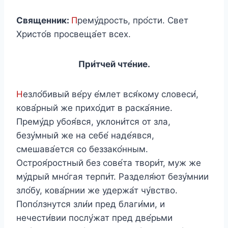
Священник:
П
рему́дрость, про́сти. Свет
Христо́в просвеща́ет всех.
При́тчей чте́ние.
Н
езло́бивый ве́ру е́млет вся́кому словеси́,
кова́рный же прихо́дит в раска́яние.
Прему́др убоя́вся, уклони́тся от зла,
безу́мный же на себе́ наде́явся,
смешава́ется со беззако́нным.
Остроя́ростный без сове́та твори́т, муж же
му́дрый мно́гая терпи́т. Разделя́ют безу́мнии
зло́бу, кова́рнии же удержа́т чу́вство.
Попо́лзнутся зли́и пред благи́ми, и
нечести́вии послу́жат пред две́рьми