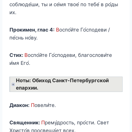
соблюде́ши, ты и се́мя твое́ по тебе́ в ро́ды
их.
Прокимен, глас 4:
В
оспо́йте Го́сподеви /
пе́снь но́ву.
Стих:
В
оспо́йте Го́сподеви, благослови́те
и́мя Его́.
Ноты: Обиход Санкт-Петербургской
епархии.
Диакон:
П
овели́те.
Священник:
П
рему́дрость, про́сти. Свет
Христо́в просвеща́ет всех.