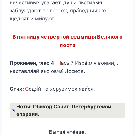
нечести́вых угаса́ет, ду́ши льсти́выя
заблужда́ют во гресе́х, пра́веднии же
ще́дрят и ми́луют.
В пятницу четвёртой седмицы Великого
поста
Прокимен, глас 4:
П
асы́й Изра́иля вонми́, /
наставля́яй я́ко овча́ Ио́сифа.
Стих:
С
едя́й на херуви́мех яви́ся.
Ноты: Обиход Санкт-Петербургской
епархии.
Бытия́ чте́ние.