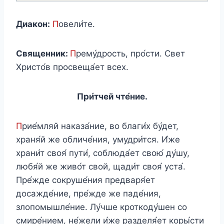
Диакон:
П
овели́те.
Священник:
П
рему́дрость, про́сти. Свет
Христо́в просвеща́ет всех.
При́тчей чте́ние.
П
рие́мляй наказа́ние, во благи́х бу́дет,
храня́й же обличе́ния, умудри́тся. И́же
храни́т своя́ пути́, соблюда́ет свою́ ду́шу,
любя́й же живо́т свой, щади́т своя́ уста́.
Пре́жде сокруше́ния предваря́ет
досажде́ние, пре́жде же паде́ния,
злопомышле́ние. Лу́чше кроткоду́шен со
смире́нием, не́жели и́же разделя́ет коры́сти