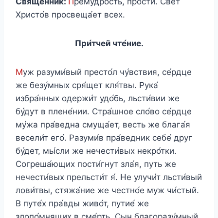
Священник:
П
рему́дрость, про́сти. Свет
Христо́в просвеща́ет всех.
При́тчей чте́ние.
М
уж разуми́вый престо́л чу́вствия, се́рдце
же безу́мных сря́щет кля́твы. Рука́
избра́нных одержи́т удо́бь, льсти́вии же
бу́дут в плене́нии. Стра́шное сло́во се́рдце
му́жа пра́ведна смуща́ет, весть же блага́я
весели́т его́. Разуми́в пра́ведник себе́ друг
бу́дет, мы́сли же нечести́вых некро́тки.
Согреша́ющих пости́гнут зла́я, путь же
нечести́вых прельсти́т я́. Не улучи́т льсти́вый
лови́твы, стяжа́ние же честно́е муж чи́стый.
В путе́х пра́вды живо́т, путие́ же
злопо́мнящих в сме́рть. Сын благоразу́мный