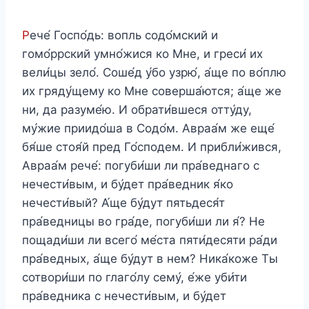
Р
ече́ Госпо́дь: вопль содо́мский и
гомо́ррский умно́жися ко Мне, и греси́ их
вели́цы зело́. Соше́д у́бо узрю́, а́ще по во́плю
их гряду́щему ко Мне соверша́ются; а́ще же
ни, да разуме́ю. И обрати́вшеся отту́ду,
му́жие приидо́ша в Содо́м. Авраа́м же еще́
бя́ше стоя́й пред Го́сподем. И прибли́жився,
Авраа́м рече́: погуби́ши ли пра́веднаго с
нечести́вым, и бу́дет пра́ведник я́ко
нечести́вый? А́ще бу́дут пятьдеся́т
пра́ведницы во гра́де, погуби́ши ли я́? Не
пощади́ши ли всего́ ме́ста пяти́десяти ра́ди
пра́ведных, а́ще бу́дут в нем? Ника́коже Ты
сотвори́ши по глаго́лу сему́, е́же уби́ти
пра́ведника с нечести́вым, и бу́дет