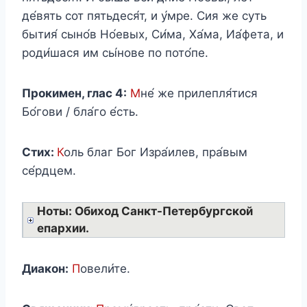
де́вять сот пятьдеся́т, и у́мре. Сия же суть
бытия́ сыно́в Но́евых, Си́ма, Ха́ма, Иа́фета, и
роди́шася им сы́нове по пото́пе.
Прокимен, глас 4:
М
не́ же прилепля́тися
Бо́гови / бла́го е́сть.
Стих:
К
оль благ Бог Изра́илев, пра́вым
се́рдцем.
Ноты: Обиход Санкт-Петербургской
епархии.
Диакон:
П
овели́те.