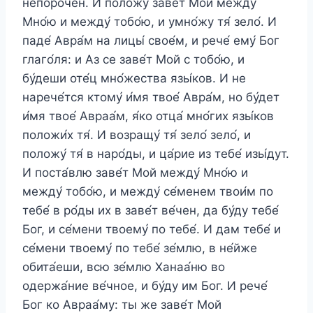
непоро́чен. И положу́ заве́т Мой между́
Мно́ю и между́ тобо́ю, и умно́жу тя́ зело́. И
паде́ Авра́м на лицы́ свое́м, и рече́ ему́ Бог
глаго́ля: и Аз се заве́т Мой с тобо́ю, и
бу́деши оте́ц мно́жества язы́ков. И не
нарече́тся ктому́ и́мя твое́ Авра́м, но бу́дет
и́мя твое́ Авраа́м, я́ко отца́ мно́гих язы́ков
положи́х тя́. И возращу́ тя́ зело́ зело́, и
положу́ тя́ в наро́ды, и ца́рие из тебе́ изы́дут.
И поста́влю заве́т Мой между́ Мно́ю и
между́ тобо́ю, и между́ се́менем твои́м по
тебе́ в ро́ды их в заве́т ве́чен, да бу́ду тебе́
Бог, и се́мени твоему́ по тебе́. И дам тебе́ и
се́мени твоему́ по тебе́ зе́млю, в не́йже
обита́еши, всю зе́млю Ханаа́ню во
одержа́ние ве́чное, и бу́ду им Бог. И рече́
Бог ко Авраа́му: ты же заве́т Мой