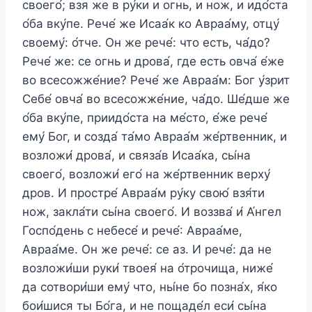
своего́; взя же в ру́ки и огнь, и нож, и идо́ста
о́ба вку́пе. Рече́ же Исаа́к ко Авраа́му, отцу́
своему́: о́тче. Он же рече́: что есть, ча́до?
Рече́ же: се огнь и дрова́, где есть овча́ е́же
во всесожже́ние? Рече́ же Авраа́м: Бог у́зрит
Себе́ овча́ во всесожже́ние, ча́до. Ше́дше же
о́ба вку́пе, приидо́ста на ме́сто, е́же рече́
ему́ Бог, и созда́ та́мо Авраа́м же́ртвенник, и
возложи́ дрова́, и связа́в Исаа́ка, сы́на
своего́, возложи́ его́ на же́ртвенник верху́
дров. И простре́ Авраа́м ру́ку свою́ взя́ти
нож, закла́ти сы́на своего́. И воззва́ и́ А́нгел
Госпо́день с небесе́ и рече́: Авраа́ме,
Авраа́ме. Он же рече́: се аз. И рече́: да не
возложи́ши руки́ твоея́ на о́трочища, ниже́
да сотвори́ши ему́ что, ны́не бо позна́х, я́ко
бои́шися ты Бо́га, и не пощаде́л еси́ сы́на