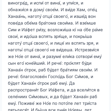
виногра́д, и испи́ от вина́, и упи́ся, и
обнажи́ся в дому́ свое́м. И ви́де Хам, оте́ц
Ханаа́нь, наготу́ отца́ своего́, и изше́д вон
пове́да обе́ма бра́тома свои́ма. И взе́мше
Сим и Иа́фет ри́зу, возложи́ша ю́ на о́бе ра́ме
свои́, и идо́ша вспять зря́ще, и покры́ша
наготу́ отца́ своего́, и лице́ их вспять зря, и
наготы́ отца́ своего́ не ви́деша. Истрезви́ся
же Но́е от вина́, и разуме́ ели́ка сотвори́ ему́
сын его́ юне́йший. И рече́: про́клят бу́ди
Ханаа́н о́трок, раб бу́дет бра́тиям свои́м. И
рече́: благослове́н Госпо́дь Бог Си́мов, и
бу́дет Ханаа́н о́трок раб ему́. Да
распространи́т Бог Иа́фета, и да всели́тся в
селе́ниих Си́мовых, и да бу́дет Ханаа́н раб
ему́. Поживе́ же Но́е по пото́пе лет три́ста
пятьдеся́т. И бы́ша вси дни́е Но́евы, лет