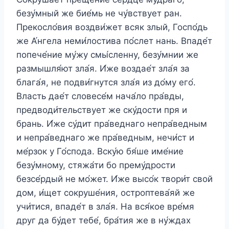
безу́мный же бие́мь не чу́вствует ран.
Прекосло́вия воздви́жет всяк злый, Госпо́дь
же А́нгела неми́лостива по́слет нань. Впаде́т
попече́ние му́жу смы́сленну, безу́мнии же
размышля́ют зла́я. И́же воздае́т зла́я за
блага́я, не подви́гнутся зла́я из до́му его́.
Власть дае́т словесе́м нача́ло пра́вды,
предводи́тельствует же ску́дости пря и
брань. И́же су́дит пра́веднаго непра́ведным
и непра́веднаго же пра́ведным, нечи́ст и
ме́рзок у Го́спода. Вску́ю бя́ше име́ние
безу́мному, стяжа́ти бо прему́дрости
безсе́рдый не мо́жет. И́же высо́к твори́т свой
дом, и́щет сокруше́ния, остроптева́яй же
учи́тися, впаде́т в зла́я. На вся́кое вре́мя
друг да бу́дет тебе́, бра́тия же в ну́ждах