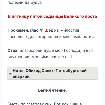
поле́зни да бу́дут.
В пятницу пятой седмицы Великого поста
Прокимен, глас 4:
Щ
е́др и ми́лостив
Госпо́дь, / долготерпели́в и многоми́лостив.
Стих:
Б
лагослови́ душе́ моя́ Го́спода, и вся́
вну́тренняя моя́, и́мя свято́е его́.
Ноты: Обиход Санкт-Петербургской
епархии.
Бытия́ чте́ние.
Б
ысть по глаго́лех сих, Бог искуша́ше