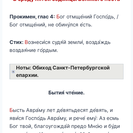
Прокимен, глас 4:
Б
ог отмще́ний Госпо́дь, /
Бог отмще́ний, не обину́лся е́сть.
Стих:
В
ознеси́ся судя́й земли́, возда́ждь
воздая́ние го́рдым.
Ноты: Обиход Санкт-Петербургской
епархии.
Бытия́ чте́ние.
Б
ысть Авра́му лет де́вятьдесят де́вять, и
яви́ся Госпо́дь Авра́му, и рече́ ему́: Аз есмь
Бог твой, благоугожда́й предо Мно́ю и бу́ди