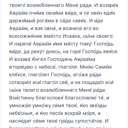
твоего́ возлю́бленнаго Мене́ ра́ди. И воззре́в
Авраа́м очи́ма свои́ма ви́де, и се ове́н еди́н
держи́мый рога́ма в са́де саве́к. И и́де
Авраа́м, и взя овна́, и вознесе́ его́ во
всесожже́ние вме́сто Исаа́ка, сы́на своего́.
И нарече́ Авраа́м и́мя ме́сту тому́: Госпо́дь
ви́де, да реку́т днесь, на горе́ Госпо́дь яви́ся.
И воззва́ А́нгел Госпо́день Авраа́ма
втори́цею с небесе́, глаго́ля: Мно́ю Саме́м
кля́хся, глаго́лет Госпо́дь, его́же ра́ди
сотвори́л еси́ глаго́л сей, и не пощаде́л еси́
сы́на твоего́ возлю́бленнаго Мене́ ра́ди.
Вои́стинну благословя́ благословлю́ тя́, и
умножа́я умно́жу се́мя твое́, я́ко зве́зды
небе́сныя, и я́ко песо́к вскра́й мо́ря, и
насле́дит се́мя твое́ гра́ды супоста́тов. И