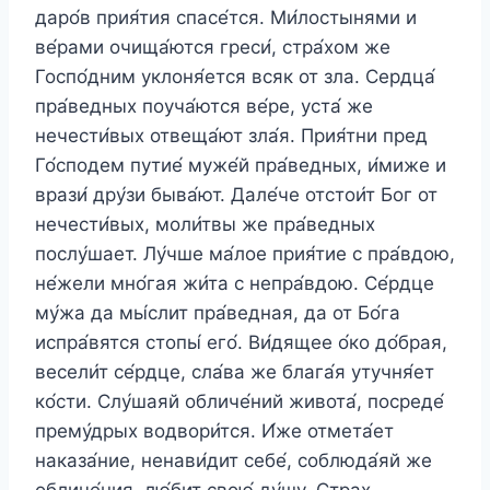
даро́в прия́тия спасе́тся. Ми́лостынями и
ве́рами очища́ются греси́, стра́хом же
Госпо́дним уклоня́ется всяк от зла. Сердца́
пра́ведных поуча́ются ве́ре, уста́ же
нечести́вых отвеща́ют зла́я. Прия́тни пред
Го́сподем путие́ муже́й пра́ведных, и́миже и
врази́ дру́зи быва́ют. Дале́че отстои́т Бог от
нечести́вых, моли́твы же пра́ведных
послу́шает. Лу́чше ма́лое прия́тие с пра́вдою,
не́жели мно́гая жи́та с непра́вдою. Се́рдце
му́жа да мы́слит пра́ведная, да от Бо́га
испра́вятся стопы́ его́. Ви́дящее о́ко до́брая,
весели́т се́рдце, сла́ва же блага́я утучня́ет
ко́сти. Слу́шаяй обличе́ний живота́, посреде́
прему́дрых водвори́тся. И́же отмета́ет
наказа́ние, ненави́дит себе́, соблюда́яй же
обличе́ния, лю́бит свою́ ду́шу. Страх