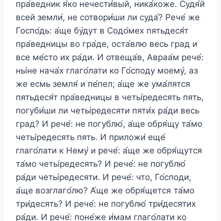
пра́ведник я́ко нечести́вый, ника́коже. Судя́й
всей земли́, не сотвори́ши ли суда́? Рече́ же
Госпо́дь: а́ще бу́дут в Содо́мех пятьдеся́т
пра́ведницы во гра́де, оста́влю весь град и
все ме́сто их ра́ди. И отвеща́в, Авраа́м рече́:
ны́не нача́х глаго́лати ко Го́споду моему́, аз
же есмь земля́ и пе́пел; а́ще же ума́лятся
пятьдеся́т пра́ведницы в четы́редесять пять,
погуби́ши ли четы́редесяти пяти́х ра́ди весь
град? И рече́: не погублю́, а́ще обря́щу та́мо
четы́редесять пять. И приложи́ еще́
глаго́лати к Нему́ и рече́: а́ще же обря́щутся
та́мо четы́редесять? И рече́: не погублю́
ра́ди четы́редесяти. И рече́: что, Го́споди,
а́ще возглаго́лю? А́ще же обря́щется та́мо
три́десять? И рече́: не погублю́ три́десятих
ра́ди. И рече́: поне́же и́мам глаго́лати ко