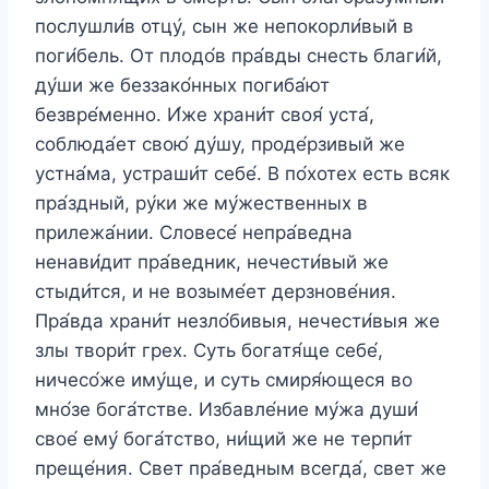
послушли́в отцу́, сын же непокорли́вый в
поги́бель. От плодо́в пра́вды снесть благи́й,
ду́ши же беззако́нных погиба́ют
безвре́менно. И́же храни́т своя́ уста́,
соблюда́ет свою́ ду́шу, проде́рзивый же
устна́ма, устраши́т себе́. В по́хотех есть всяк
пра́здный, ру́ки же му́жественных в
прилежа́нии. Словесе́ непра́ведна
ненави́дит пра́ведник, нечести́вый же
стыди́тся, и не возыме́ет дерзнове́ния.
Пра́вда храни́т незло́бивыя, нечести́выя же
злы твори́т грех. Суть богатя́ще себе́,
ничесо́же иму́ще, и суть смиря́ющеся во
мно́зе бога́тстве. Избавле́ние му́жа души́
свое́ ему́ бога́тство, ни́щий же не терпи́т
преще́ния. Свет пра́ведным всегда́, свет же