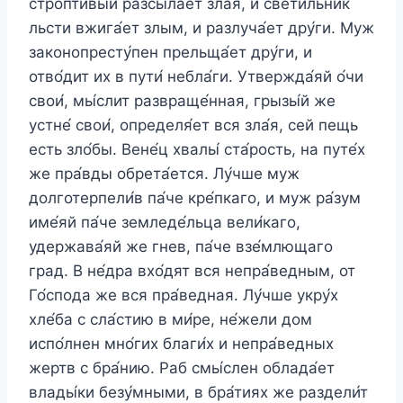
стропти́вый разсыла́ет зла́я, и свети́льник
льсти вжига́ет злым, и разлуча́ет дру́ги. Муж
законопресту́пен прельща́ет дру́ги, и
отво́дит их в пути́ небла́ги. Утвержда́яй о́чи
свои́, мы́слит развраще́нная, грызы́й же
устне́ свои́, определя́ет вся зла́я, сей пещь
есть зло́бы. Вене́ц хвалы́ ста́рость, на путе́х
же пра́вды обрета́ется. Лу́чше муж
долготерпели́в па́че кре́пкаго, и муж ра́зум
име́яй па́че земледе́льца вели́каго,
удержава́яй же гнев, па́че взе́млющаго
град. В не́дра вхо́дят вся непра́ведным, от
Го́спода же вся пра́ведная. Лу́чше укру́х
хле́ба с сла́стию в ми́ре, не́жели дом
испо́лнен мно́гих благи́х и непра́ведных
жертв с бра́нию. Раб смы́слен облада́ет
влады́ки безу́мными, в бра́тиях же раздели́т