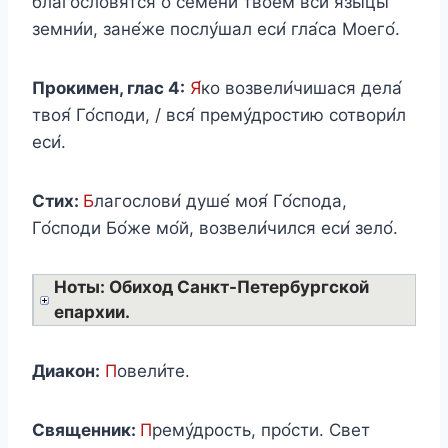
благословя́тся о се́мени твое́м вси язы́цы
земни́и, зане́же послу́шал еси́ гла́са Моего́.
Прокимен, глас 4:
Я́
ко возвели́чишася дела́
твоя́ Го́споди, / вся́ прему́дростию сотвори́л
еси́.
Стих:
Б
лагослови́ душе́ моя́ Го́спода,
Го́споди Бо́же мо́й, возвели́чился еси́ зело́.
Ноты: Обиход Санкт-Петербургской
епархии.
Диакон:
П
овели́те.
Священник:
П
рему́дрость, про́сти. Свет