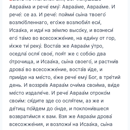
Авраа́ма и рече́ ему́: Авраа́ме, Авраа́ме. И
рече́: се аз. И рече́: пойми́ сы́на твоего́
возлю́бленнаго, его́же возлюби́л еси́,
Исаа́ка, и иди́ на зе́млю высо́ку, и вознеси́
его́ та́мо во всесожже́ние, на еди́ну от гор,
и́хже ти́ реку́. Воста́в же Авраа́м у́тро,
оседла́ осля́ свое́, поя́т же с собо́ю два
о́трочища, и Исаа́ка, сы́на своего́, и растни́в
дрова́ во всесожже́ние, воста́в и́де, и
прии́де на ме́сто, е́же рече́ ему́ Бог, в тре́тий
день. И воззре́в Авраа́м очи́ма свои́ма, ви́де
ме́сто издале́че. И рече́ Авраа́м отроко́м
свои́м: ся́дите зде со осля́тем, аз же и
де́тищ по́йдем до о́нде, и поклони́вшеся
возврати́мся к вам. Взя же Авраа́м дрова́
всесожже́ния, и возложи́ на Исаа́ка, сы́на