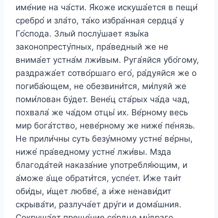
име́ние на ча́сти. Я́коже искуша́ется в пещи́
сребро́ и зла́то, та́ко избра́нная сердца́ у
Го́спода. Злый послу́шает язы́ка
законопресту́пных, пра́ведный же не
внима́ет устна́м лжи́вым. Руга́яйся убо́гому,
раздража́ет сотво́ршаго его́, ра́дуяйся же о
погиба́ющем, не обезвини́тся, ми́луяй же
поми́лован бу́дет. Вене́ц ста́рых ча́да чад,
похвала́ же ча́дом отцы́ их. Ве́рному весь
мир бога́тство, неве́рному же ниже́ пе́нязь.
Не прили́чны суть безу́мному устне́ ве́рны,
ниже́ пра́ведному устне́ лжи́вы. Мзда
благода́тей наказа́ние употребля́ющим, и
а́може а́ще обрати́тся, успе́ет. И́же таи́т
оби́ды, и́щет любве́, а и́же ненави́дит
скрыва́ти, разлуча́ет дру́ги и дома́шния.
Сокруша́ет преще́ние се́рдце му́драго,