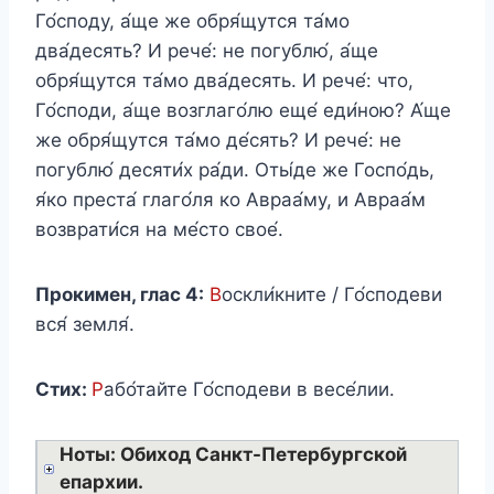
Го́споду, а́ще же обря́щутся та́мо
два́десять? И рече́: не погублю́, а́ще
обря́щутся та́мо два́десять. И рече́: что,
Го́споди, а́ще возглаго́лю еще́ еди́ною? А́ще
же обря́щутся та́мо де́сять? И рече́: не
погублю́ десяти́х ра́ди. Оты́де же Госпо́дь,
я́ко преста́ глаго́ля ко Авраа́му, и Авраа́м
возврати́ся на ме́сто свое́.
Прокимен, глас 4:
В
оскли́кните / Го́сподеви
вся́ земля́.
Стих:
Р
або́тайте Го́сподеви в весе́лии.
Ноты: Обиход Санкт-Петербургской
епархии.