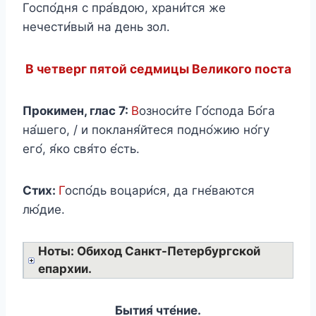
Госпо́дня с пра́вдою, храни́тся же
нечести́вый на день зол.
В четверг пятой седмицы Великого поста
Прокимен, глас 7:
В
озноси́те Го́спода Бо́га
на́шего, / и покланя́йтеся подно́жию но́гу
его́, я́ко свя́то е́сть.
Стих:
Г
оспо́дь воцари́ся, да гне́ваются
лю́дие.
Ноты: Обиход Санкт-Петербургской
епархии.
Бытия́ чте́ние.