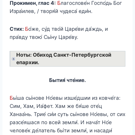
Прокимен, глас 4:
Б
лагослове́н Госпо́дь Бог
Изра́илев, / творя́й чудеса́ еди́н.
Стих:
Б
о́же, су́д тво́й Царе́ви да́ждь, и
пра́вду твою́ Сы́ну Царе́ву.
Ноты: Обиход Санкт-Петербургской
епархии.
Бытия́ чте́ние.
Б
ы́ша сы́нове Но́евы изше́дшии из ковче́га:
Сим, Хам, Иа́фет. Хам же бя́ше оте́ц
Ханаа́нь. Трие́ си́и суть сы́нове Но́евы, от сих
разсе́яшася по всей земли́. И нача́т Но́е
челове́к де́латель бы́ти земли́, и насади́