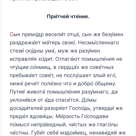
При́тчей чте́ние.
С
ын прему́др весели́т отца́, сын же безу́мен
раздража́ет ма́терь свою́. Несмы́сленнаго
стези́ ску́дны ума́, муж же разу́мен
исправля́я хо́дит. Отлага́ют помышле́ния не
чту́щии со́нмищ, в сердца́х же сове́тных
пребыва́ет сове́т, не послу́шает злый его́,
ниже́ рече́т поле́зно что и добро́ о́бщему.
Путие́ живота́ помышле́ния разу́мнаго, да
уклони́вся от а́да спасе́тся. До́мы
досади́телей разоря́ет Госпо́дь, утверди́ же
преде́л вдови́цы. Ме́рзость Го́сподеви
по́мысл непра́ведный, чи́стых же глаго́лы
че́стны. Губи́т себе́ мздои́мец, ненави́дяй же