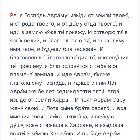
Р
ече́ Госпо́дь Авра́му: изы́ди от земли́ твоея́,
и от ро́да твоего́, и от до́му отца́ твоего́, и
иди́ в зе́млю ю́же ти́ покажу́. И сотворю́ тя́ в
язы́к ве́лий, и благословлю́ тя́, и возвели́чу
и́мя твое́, и бу́деши благослове́н. И
благословлю́ благословя́щия тя́, и клену́щия
тя́ проклену́, и благословя́тся о тебе́ вся
племена́ земна́я. И и́де Авра́м, я́коже
глаго́ла ему́ Госпо́дь, и идя́ше с ним Лот.
Авра́м же бе лет седми́десяти пяти́, егда́
изы́де от земли́ Харра́н. И поя́т Авра́м Са́ру
жену́ свою́, и Ло́та сы́на бра́та своего́, и вся
име́ния своя́, ели́ка стяжа́ша, и вся́кую
ду́шу, ю́же стяжа́ша в Харра́не, и изыдо́ша
поити́ в зе́млю Ханаа́ню. И про́йде Авра́м