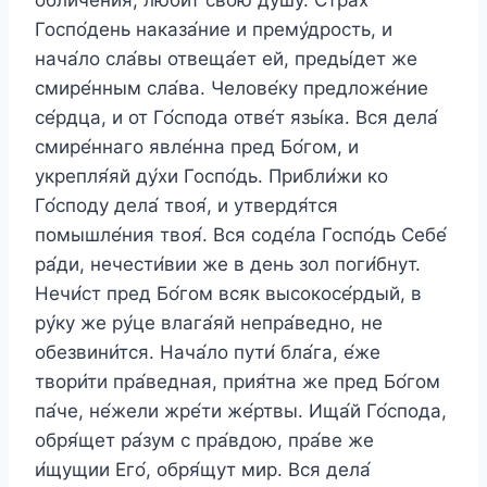
Госпо́день наказа́ние и прему́дрость, и
нача́ло сла́вы отвеща́ет ей, преды́дет же
смире́нным сла́ва. Челове́ку предложе́ние
се́рдца, и от Го́спода отве́т язы́ка. Вся дела́
смире́ннаго явле́нна пред Бо́гом, и
укрепля́яй ду́хи Госпо́дь. Прибли́жи ко
Го́споду дела́ твоя́, и утвердя́тся
помышле́ния твоя́. Вся соде́ла Госпо́дь Себе́
ра́ди, нечести́вии же в день зол поги́бнут.
Нечи́ст пред Бо́гом всяк высокосе́рдый, в
ру́ку же ру́це влага́яй непра́ведно, не
обезвини́тся. Нача́ло пути́ бла́га, е́же
твори́ти пра́ведная, прия́тна же пред Бо́гом
па́че, не́жели жре́ти же́ртвы. Ища́й Го́спода,
обря́щет ра́зум с пра́вдою, пра́ве же
и́щущии Его́, обря́щут мир. Вся дела́