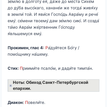
зе́млю в долготу́ ея́, да́же до ме́ста Сихе́м
до ду́ба высо́каго, ханане́и же тогда́ живя́ху
в земли́ той. И яви́ся Госпо́дь Авра́му и рече́
ему́: се́мени твоему́ дам зе́млю сию́. И созда́
та́мо Авра́м же́ртвенник Го́споду
я́вльшемуся ему́.
Прокимен, глас 4:
Р
а́дуйтеся Бо́гу /
помо́щнику на́шему.
Стих:
П
риими́те псало́м, и дади́те тимпа́н.
Ноты: Обиход Санкт-Петербургской
епархии.
Диакон:
П
овели́те.