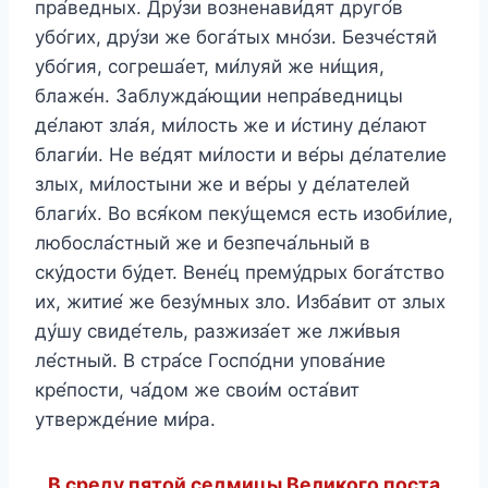
пра́ведных. Дру́зи возненави́дят друго́в
убо́гих, дру́зи же бога́тых мно́зи. Безче́стяй
убо́гия, согреша́ет, ми́луяй же ни́щия,
блаже́н. Заблужда́ющии непра́ведницы
де́лают зла́я, ми́лость же и и́стину де́лают
благи́и. Не ве́дят ми́лости и ве́ры де́лателие
злых, ми́лостыни же и ве́ры у де́лателей
благи́х. Во вся́ком пеку́щемся есть изоби́лие,
любосла́стный же и безпеча́льный в
ску́дости бу́дет. Вене́ц прему́дрых бога́тство
их, житие́ же безу́мных зло. Изба́вит от злых
ду́шу свиде́тель, разжиза́ет же лжи́выя
ле́стный. В стра́се Госпо́дни упова́ние
кре́пости, ча́дом же свои́м оста́вит
утвержде́ние ми́ра.
В среду пятой седмицы Великого поста