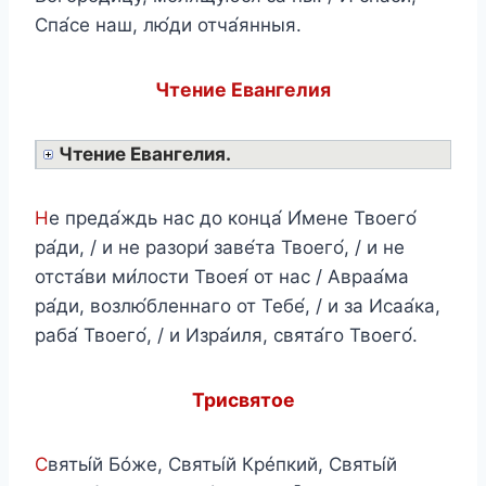
Спа́се наш, лю́ди отча́янныя.
Чтение Евангелия
Чтение Евангелия.
Н
е преда́ждь нас до конца́ И́мене Твоего́
ра́ди, / и не разори́ заве́та Твоего́, / и не
отста́ви ми́лости Твоея́ от нас / Авраа́ма
ра́ди, возлю́бленнаго от Тебе́, / и за Исаа́ка,
раба́ Твоего́, / и Изра́иля, свята́го Твоего́.
Трисвятое
С
вяты́й Бóже, Святы́й Крéпкий, Святы́й