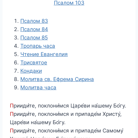
Псалом 103
Псалом 83
Псалом 84
Псалом 85
Тропарь часа
Чтение Евангелия
Трисвятое
Кондаки
Молитва св. Ефрема Сирина
Молитва часа
П
рииди́те, поклони́мся Царе́ви на́шему Бо́гу.
П
рииди́те, поклони́мся и припаде́м Христу́,
Царе́ви на́шему Бо́гу.
П
рииди́те, поклони́мся и припаде́м Самому́