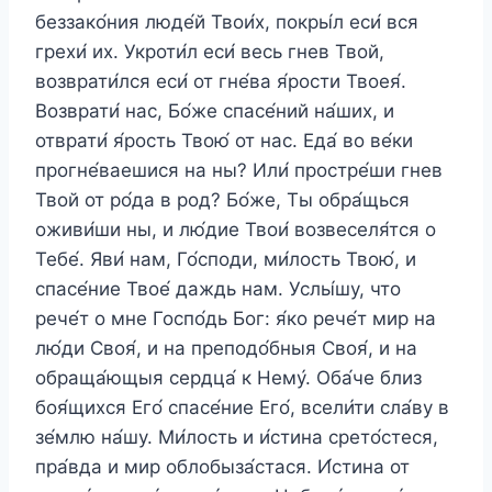
беззако́ния люде́й Твои́х, покры́л еси́ вся
грехи́ их. Укроти́л еси́ весь гнев Твой,
возврати́лся еси́ от гне́ва я́рости Твоея́.
Возврати́ нас, Бо́же спасе́ний на́ших, и
отврати́ я́рость Твою́ от нас. Еда́ во ве́ки
прогне́ваешися на ны? Или́ простре́ши гнев
Твой от ро́да в род? Бо́же, Ты обра́щься
оживи́ши ны, и лю́дие Твои́ возвеселя́тся о
Тебе́. Яви́ нам, Го́споди, ми́лость Твою́, и
спасе́ние Твое́ даждь нам. Услы́шу, что
рече́т о мне Госпо́дь Бог: я́ко рече́т мир на
лю́ди Своя́, и на преподо́бныя Своя́, и на
обраща́ющыя сердца́ к Нему́. Оба́че близ
боя́щихся Его́ спасе́ние Его́, всели́ти сла́ву в
зе́млю на́шу. Ми́лость и и́стина срето́стеся,
пра́вда и мир облобыза́стася. И́стина от