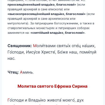
преосвящ
é
ненейший влады́ко, благослови́»
(если
правящий архиерей в сане епископа) или
«высокопреосвящéнейший влады́ко, благослови́»
(если
правящий архиерей в сане архиепископа или
митрополита). За патриаршим богослужением, а также в
ставропигиальных монастырях и патриарших соборах
заменяется на:
«святéйший влады́ко, благослови́»
.
Священник:
М
оли́твами святы́х оте́ц на́ших,
Го́споди, Иису́се Христе́, Бо́же наш, поми́луй
нас.
Чтец:
А
минь.
Молитва святого Ефрема Сирина
Г
о́споди и Влады́ко живота́ моего́, дух