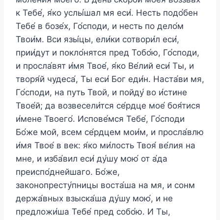
к Тебе́, я́ко услы́шал мя еси́. Несть подо́бен
Тебе́ в бозе́х, Го́споди, и несть по дело́м
Твои́м. Вси язы́цы, ели́ки сотвори́л еси́,
прии́дут и покло́нятся пред Тобо́ю, Го́споди,
и просла́вят и́мя Твое́, я́ко Ве́лий еси́ Ты, и
творя́й чудеса́, Ты еси́ Бог еди́н. Наста́ви мя,
Го́споди, на путь Твой, и пойду́ во и́стине
Твое́й; да возвесели́тся се́рдце мое́ боя́тися
и́мене Твоего́. Испове́мся Тебе́, Го́споди
Бо́же мой, всем се́рдцем мои́м, и просла́влю
и́мя Твое́ в век: я́ко ми́лость Твоя́ ве́лия на
мне, и изба́вил еси́ ду́шу мою́ от а́да
преиспо́днейшаго. Бо́же,
законопресту́пницы воста́ша на мя, и сонм
держа́вных взыска́ша ду́шу мою́, и не
предложи́ша Тебе́ пред собо́ю. И Ты,