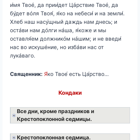
и́мя Твоé, да прии́дет Цáрствие Твоé, да
бу́дет вóля Твоя́, я́ко на небеси́ и на земли́.
Хлеб наш насу́щный даждь нам днесь; и
остáви нам дóлги нáша, я́коже и мы
оставля́ем должникóм нáшим; и не введи́
нас во искушéние, но избáви нас от
лукáваго.
Священник:
Я́
ко Твое́ есть Ца́рство…
Кондаки
Все дни, кроме праздников и
Крестопоклонной седмицы.
Крестопоклонная седмица.