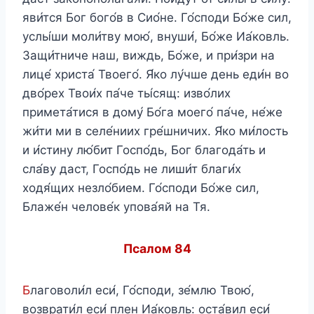
яви́тся Бог бого́в в Сио́не. Го́споди Бо́же сил,
услы́ши моли́тву мою́, внуши́, Бо́же Иа́ковль.
Защи́тниче наш, виждь, Бо́же, и при́зри на
лице́ христа́ Твоего́. Я́ко лу́чше день еди́н во
дво́рех Твои́х па́че ты́сящ: изво́лих
примета́тися в дому́ Бо́га моего́ па́че, не́же
жи́ти ми в селе́ниих гре́шничих. Я́ко ми́лость
и и́стину лю́бит Госпо́дь, Бог благода́ть и
сла́ву даст, Госпо́дь не лиши́т благи́х
ходя́щих незло́бием. Го́споди Бо́же сил,
Блаже́н челове́к упова́яй на Тя.
Псалом 84
Б
лаговоли́л еси́, Го́споди, зе́млю Твою́,
возврати́л еси́ плен Иа́ковль: оста́вил еси́