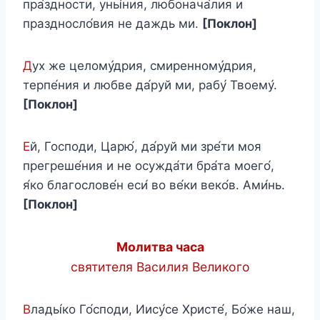
пра́здности, уны́ния, любонача́лия и
праздносло́вия не даждь ми.
[Поклон]
Д
ух же целому́дрия, смиренному́дрия,
терпе́ния и любве да́руй ми, рабу́ Твоему́.
[Поклон]
Е
й, Господи, Царю́, да́руй ми зре́ти моя
прегреше́ния и не осужда́ти бра́та моего́,
я́ко благослове́н еси́ во ве́ки веко́в. Ами́нь.
[Поклон]
Молитва часа
святителя Василия Великого
В
лады́ко Го́споди, Иису́се Христе́, Бо́же наш,