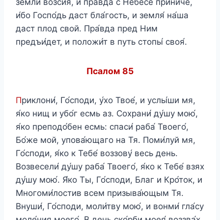
земли́ возсия́, и пра́вда с Небесе́ прини́че,
и́бо Госпо́дь даст бла́гость, и земля́ на́ша
даст плод свой. Пра́вда пред Ним
предъи́дет, и положи́т в путь стопы́ своя́.
Псалом 85
П
риклони́, Го́споди, у́хо Твое́, и услы́ши мя,
я́ко нищ и убо́г есмь аз. Сохрани́ ду́шу мою́,
я́ко преподо́бен есмь: спаси́ раба́ Твоего́,
Бо́же мой, упова́ющаго на Тя. Поми́луй мя,
Го́споди, я́ко к Тебе́ воззову́ весь день.
Возвесели́ ду́шу раба́ Твоего́, я́ко к Тебе́ взях
ду́шу мою́. Я́ко Ты, Го́споди, Благ и Кро́ток, и
Многоми́лостив всем призыва́ющым Тя.
Внуши́, Го́споди, моли́тву мою́, и вонми́ гла́су
моле́ния моего́. В день ско́рби моея́ воззва́х