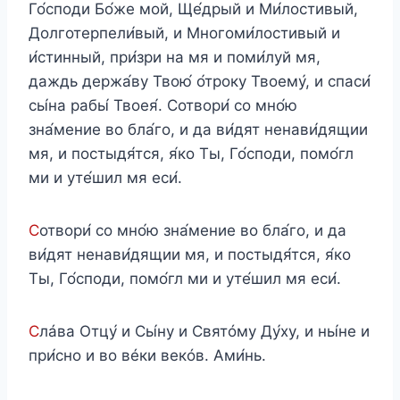
Го́споди Бо́же мой, Ще́дрый и Ми́лостивый,
Долготерпели́вый, и Многоми́лостивый и
и́стинный, при́зри на мя и поми́луй мя,
даждь держа́ву Твою́ о́троку Твоему́, и спаси́
сы́на рабы́ Твоея́. Сотвори́ со мно́ю
зна́мение во бла́го, и да ви́дят ненави́дящии
мя, и постыдя́тся, я́ко Ты, Го́споди, помо́гл
ми и уте́шил мя еси́.
С
отвори́ со мно́ю зна́мение во бла́го, и да
ви́дят ненави́дящии мя, и постыдя́тся, я́ко
Ты, Го́споди, помо́гл ми и уте́шил мя еси́.
С
лáва Отцу́ и Сы́ну и Святóму Ду́ху, и ны́не и
при́сно и во вéки векóв. Ами́нь.