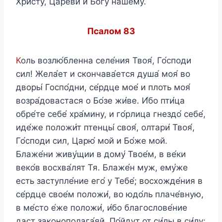
Христу́, Царе́ви и Бо́гу на́шему.
Псалом 83
К
оль возлю́бленна селе́ния Твоя́, Го́споди
сил! Жела́ет и скончава́ется душа́ моя́ во
дворы́ Госпо́дни, се́рдце мое́ и плоть моя́
возра́довастася о Бо́зе жи́ве. И́бо пти́ца
обре́те себе́ хра́мину, и го́рлица гнездо́ себе́,
иде́же положи́т птенцы́ своя́, олтари́ Твоя́,
Го́споди сил, Царю́ мой и Бо́же мой.
Блаже́ни живу́щии в дому́ Твое́м, в ве́ки
веко́в восхва́лят Тя. Блаже́н муж, eму́же
есть заступле́ние eго́ у Тебе́; восхожде́ния в
се́рдце свое́м положи́, во юдо́ль плаче́вную,
в ме́сто е́же положи́, и́бо благослове́ние
даст законополага́яй. По́йдут от си́лы в си́лу: