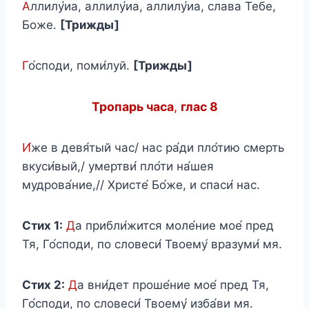
А
ллилу́иа, аллилу́иа, аллилу́иа, слава Тебе,
Боже.
[Трижды]
Г
о́споди, поми́луй.
[Трижды]
Тропарь часа
,
глас 8
И́
же в девя́тый час/ нас ра́ди пло́тию смерть
вкуси́вый,/ умертви́ пло́ти на́шея
мудрова́ние,// Христе́ Бо́же, и спаси́ нас.
Стих 1:
Д
а прибли́жится моле́ние мое́ пред
Тя, Го́споди, по словеси́ Твоему́ вразуми́ мя.
Стих 2:
Д
а вни́дет проше́ние мое́ пред Тя,
Го́споди, по словеси́ Твоему́ изба́ви мя.