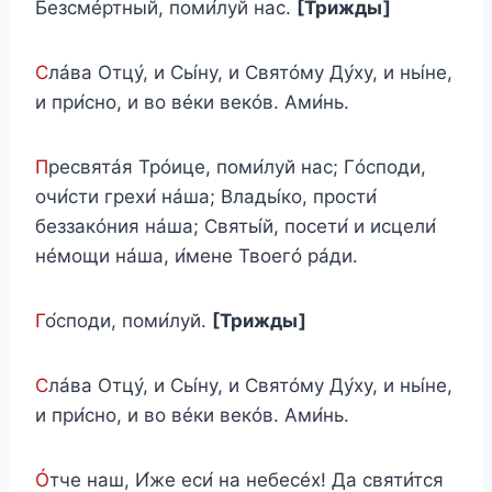
Безсмéртный, поми́луй нас.
[Трижды]
С
лáва Отцу́, и Сы́ну, и Святóму Ду́ху, и ны́не,
и при́сно, и во вéки векóв. Ами́нь.
П
ресвятáя Трóице, поми́луй нас; Гóсподи,
очи́сти грехи́ нáша; Влады́ко, прости́
беззакóния нáша; Святы́й, посети́ и исцели́
нéмощи нáша, и́мене Твоегó рáди.
Г
о́споди, поми́луй.
[Трижды]
С
лáва Отцу́, и Сы́ну, и Святóму Ду́ху, и ны́не,
и при́сно, и во вéки векóв. Ами́нь.
Ó
тче наш, И́же еси́ на небесéх! Да святи́тся