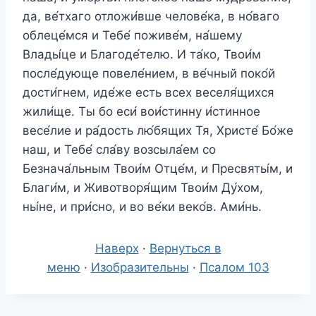
да, ве́тхаго отложи́вше челове́ка, в но́ваго
облеце́мся и Тебе́ поживе́м, на́шему
Влады́це и Благоде́телю. И та́ко, Твои́м
после́дующе повеле́нием, в ве́чный поко́й
дости́гнем, иде́же есть всех веселя́щихся
жили́ще. Ты бо еси́ вои́стинну и́стинное
весе́лие и ра́дость лю́бящих Тя, Христе́ Бо́же
наш, и Тебе́ сла́ву возсыла́ем со
Безнача́льным Твои́м Отце́м, и Пресвяты́м, и
Благи́м, и Животворя́щим Твои́м Ду́хом,
ны́не, и при́сно, и во ве́ки веко́в. Ами́нь.
Наверх
·
Вернуться в
меню
·
Изобразительны
·
Псалом 103