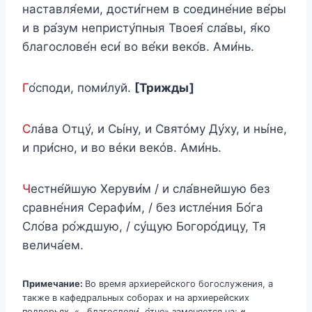
наставля́еми, дости́гнем в соедине́ние ве́ры
и в ра́зум непристу́пныя Твоея́ сла́вы, я́ко
благослове́н еси́ во ве́ки веко́в. Ами́нь.
Г
о́споди, поми́луй.
[Трижды]
С
лáва Отцу́, и Сы́ну, и Святóму Ду́ху, и ны́не,
и при́сно, и во вéки векóв. Ами́нь.
Ч
естне́йшую Херуви́м / и сла́внейшую без
сравне́ния Серафи́м, / без истле́ния Бо́га
Сло́ва ро́ждшую, / су́щую Богоро́дицу, Тя
велича́ем.
Примечание:
Во время архиерейского богослужения, а
также в кафедральных соборах и на архиерейских
подворьях, «…благослови́, о́тче» заменяется на:
«…