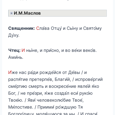
И.М.Маслов
Священник:
С
ла́ва Отцу́ и Сы́ну и Свято́му
Ду́ху.
Чтец:
И
ны́не, и при́сно, и во ве́ки веко́в.
Ами́нь.
И́
же нас ра́ди рожде́йся от Де́вы / и
распя́тие претерпе́в, Благи́й, / испрове́ргий
сме́ртию смерть и воскресе́ние явле́й я́ко
Бог, / не пре́зри, я́же созда́л еси́ руко́ю
Твое́ю. / Яви́ человеколю́бие Твое́,
Ми́лостиве. / Приими́ ро́ждшую Тя
Богоро́дицу, моля́щуюся за ны. / И спаси́,