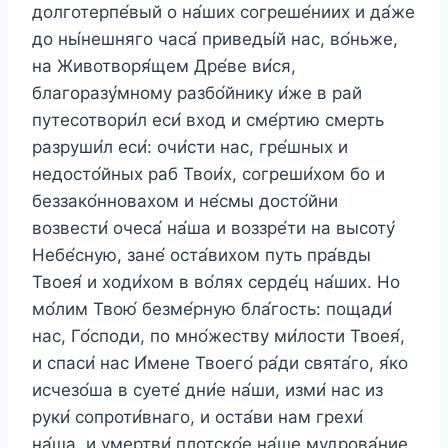
долготерпе́вый о на́ших согреше́ниих и да́же
до ны́нешняго часа́ приведы́й нас, во́ньже,
на Животворя́щем Дре́ве ви́ся,
благоразу́мному разбо́йнику и́же в рай
путесотвори́л еси́ вход и сме́ртию смерть
разруши́л еси́: очи́сти нас, гре́шных и
недосто́йных раб Твои́х, согреши́хом бо и
беззако́нновахом и не́смы досто́йни
возвести́ очеса́ на́ша и воззре́ти на высоту́
Небе́сную, зане́ оста́вихом путь пра́вды
Твоея́ и ходи́хом в во́лях серде́ц на́ших. Но
мо́лим Твою́ безме́рную бла́гость: пощади́
нас, Го́споди, по мно́жеству ми́лости Твоея́,
и спаси́ нас И́мене Твоего́ ра́ди свята́го, я́ко
исчезо́ша в суете́ дни́е на́ши, изми́ нас из
руки́ сопроти́внаго, и оста́ви нам грехи́
на́ша, и умертви́ плотско́е на́ше мудрова́ние,