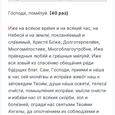
Г
о́споди, поми́луй.
[40 раз]
И́
же на вся́кое вре́мя и на вся́кий час, на
Небеси́ и на земли́, покланя́емый и
сла́вимый, Христе́ Бо́же, Долготерпели́ве,
Многоми́лостиве, Многоблагоутро́бне, И́же
пра́ведныя любя́й и гре́шныя ми́луяй, И́же
вся зовы́й ко спасе́нию обеща́ния ра́ди
бу́дущих благ. Сам, Го́споди, приими́ и на́ша
в час сей моли́твы и испра́ви живо́т наш к
за́поведем Твои́м, ду́ши на́ша освяти́, телеса́
очи́сти, помышле́ния испра́ви, мы́сли очи́сти
и изба́ви нас от вся́кия ско́рби, зол и
боле́зней, огради́ нас святы́ми Твои́ми
А́нгелы, да ополче́нием их соблюда́еми и