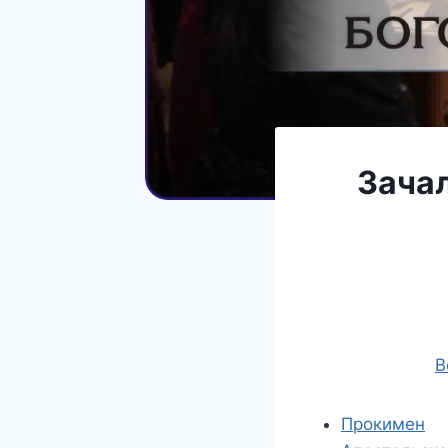
Зачал
В
Прокимен