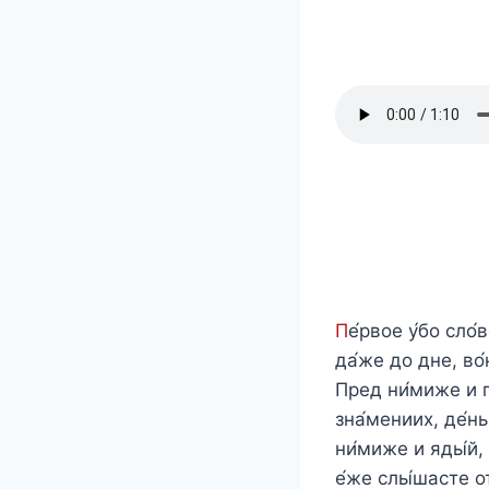
П
е́рвое у́бо сло́
да́же до дне, во́
Пред ни́миже и п
зна́мениих, де́н
ни́миже и яды́й,
е́же слы́шасте от