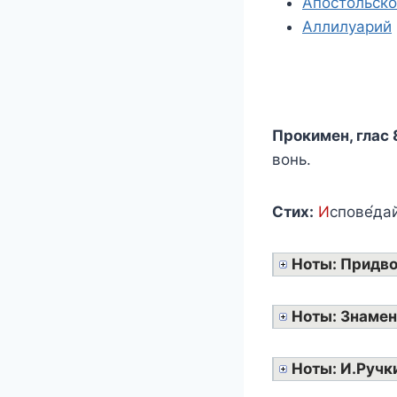
Апостольско
Аллилуарий
Прокимен, глас 
вонь.
Стих:
И
спове́дай
Ноты: Придв
Ноты: Знамен
Ноты: И.Ручк