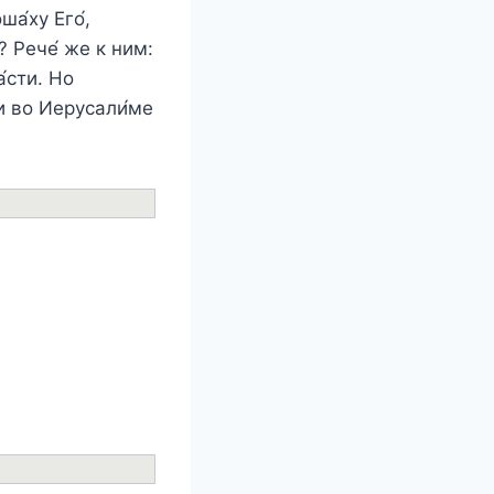
а́ху Его́,
? Рече́ же к ним:
а́сти. Но
ли во Иерусали́ме