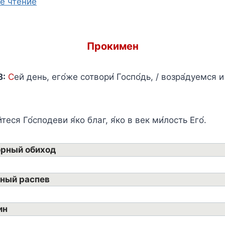
е чтение
Прокимен
8:
С
ей день, его́же сотвори́ Госпо́дь, / возра́дуемся 
теся Го́сподеви я́ко благ, я́ко в век ми́лость Его́.
орный обиход
ный распев
ин