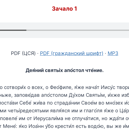
Зачало 1
PDF (ЦСЯ) ·
PDF (гражданский шрифт)
·
MP3
Дея́ний святы́х апо́стол чте́ние.
во сотвори́х о всех, о Фео́филе, я́же нача́т Иису́с твор
ньже, запове́дав апо́столом Ду́хом Святы́м, и́хже избр
оста́ви Себе́ жи́ва по страда́нии Свое́м во мно́зех и
ьми четы́редесятьми явля́яся им и глаго́ля я́же о Ца́
 повеле́ им от Иерусали́ма не отлуча́тися, но жда́ти о
 Мене́: я́ко Иоа́нн у́бо крести́л есть водо́ю, вы же и́