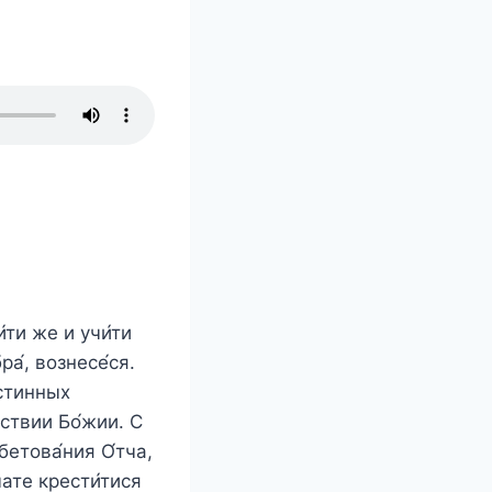
и́ти же и учи́ти
а́, вознесе́ся.
́стинных
рствии Бо́жии. С
бетова́ния О́тча,
мате крести́тися