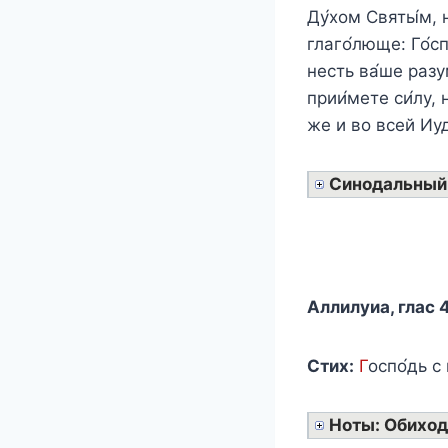
Ду́хом Святы́м, н
глаго́люще: Го́сп
несть ва́ше разум
прии́мете си́лу,
же и во всей Иуд
Синодальный
Аллилуиа, глас 4
Стих:
Г
оспо́дь с
Ноты: Обиход