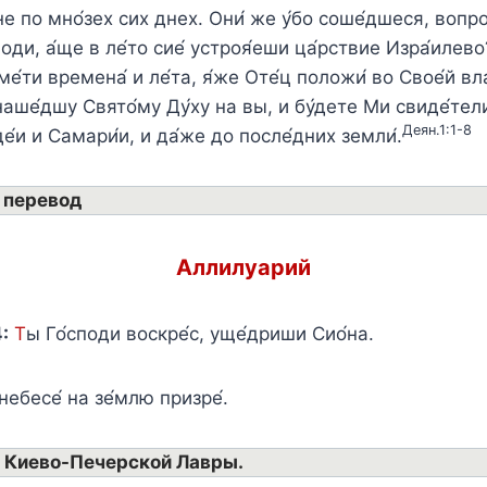
е по мно́зех сих днех. Они́ же у́бо соше́дшеся, вопрош
оди, а́ще в ле́то сие́ устроя́еши ца́рствие Изра́илево
е́ти времена́ и ле́та, я́же Оте́ц положи́ во Свое́й вл
 наше́дшу Свято́му Ду́ху на вы, и бу́дете Ми свиде́те
Деян.1:1-8
е́и и Самари́и, и да́же до после́дних земли́.
 перевод
Аллилуарий
:
Т
ы Го́споди воскре́с, уще́дриши Сио́на.
 небесе́ на зе́млю призре́.
 Киево-Печерской Лавры.