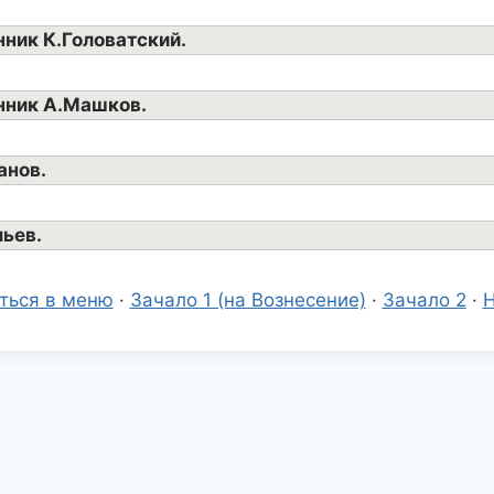
ник К.Головатский.
нник А.Машков.
анов.
льев.
ться в меню
·
Зачало 1 (на Вознесение)
·
Зачало 2
·
Н