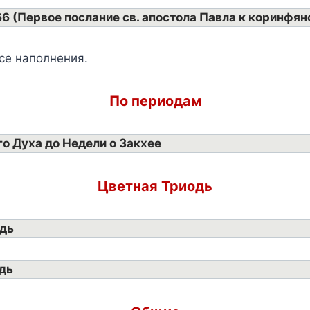
66 (Первое послание св. апостола Павла к коринфян
се наполнения.
По периодам
го Духа до Недели о Закхее
Цветная Триодь
одь
дь