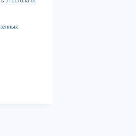
ть апостола от
жженных