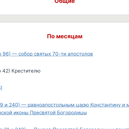
Общие
По месяцам
о 96) — собор святых 70-ти апостолов
о 42) Крестителю
)
49 и 240) — равноапостольным царю Константину и 
рской иконы Пресвятой Богородицы