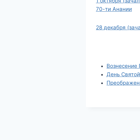
1 октября (зача
70-ти Анании
28 декабря (зач
Вознесение 
День Святой
Преображени