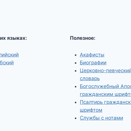
их языках:
Полезное:
лийский
Акафисты
бский
Биографии
Церковно-певчески
словарь
Богослужебный Апо
гражданским шриф
Псалтирь гражданс
шрифтом
Службы с нотами