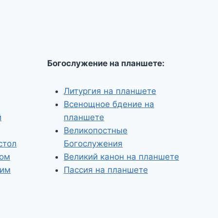
Богослужение на планшете:
Литургия на планшете
Всенощное бдение на
й
планшете
Великопостные
стол
Богослужения
том
Великий канон на планшете
ким
Пассия на планшете