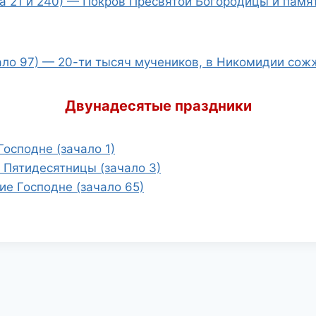
ла 21 и 240) — Покров Пресвятой Богородицы и памя
ало 97) — 20-ти тысяч мучеников, в Никомидии со
Двунадесятые праздники
Господне (зачало 1)
 Пятидесятницы (зачало 3)
е Господне (зачало 65)