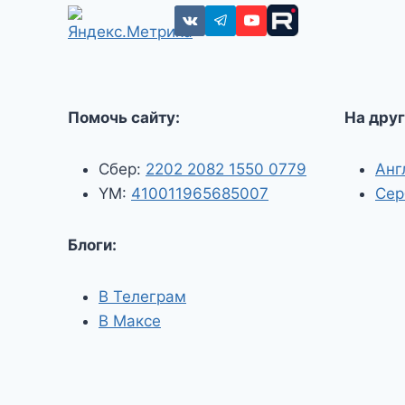
Помочь сайту:
На друг
Сбер:
2202 2082 1550 0779
Анг
YM:
410011965685007
Сер
Блоги:
В Телеграм
В Максе