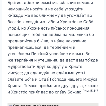
Бра́тие, до́лжни есмы́ мы си́льнии не́мощи
немощны́х носи́ти и не себе́ угожда́ти.
Ки́йждо же вас бли́жнему да угожда́ет во
благо́е к созда́нию. И́бо и Христо́с не Себе́
угоди́, но я́коже есть пи́сано: поноше́ния
понося́щих Тебе́ нападо́ша на мя. Ели́ка бо
преднапи́сана бы́ша, в на́ше наказа́ние
преднаписа́шася, да терпе́нием и
утеше́нием Писа́ний упова́ние и́мамы. Бог
же терпе́ния и утеше́ния, да даст вам то́жде
му́дрствовати друг ко дру́гу о Христе́
Иису́се; да единоду́шно еди́ными усты́
сла́вите Бо́га и Отца́ Го́спода на́шего Иису́са
Христа́. Те́мже прие́млите друг дру́га, я́коже
Рим.15:1-7
и Христо́с прия́т вас во сла́ву Бо́жию.
Синодальный перевод