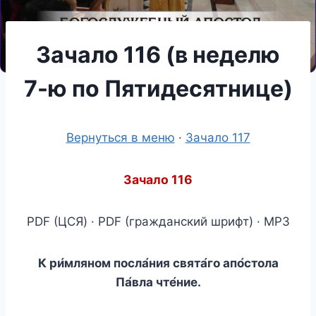
Зачало 116 (в неделю
7-ю по Пятидесятнице)
Вернуться в меню
·
Зачало 117
Зачало 116
PDF (ЦСЯ) · PDF (гражданский шрифт) · MP3
К ри́мляном посла́ния свята́го апо́стола
Па́вла чте́ние.