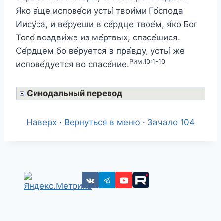
Я́ко а́ще испове́си усты́ твои́ми Го́спода
Иису́са, и ве́руеши в се́рдце твое́м, я́ко Бог
Того́ воздви́же из ме́ртвых, спасе́шися.
Се́рдцем бо ве́руется в пра́вду, усты́ же
Рим.10:1-10
испове́дуется во спасе́ние.
Синодальный перевод
Наверх
·
Вернуться в меню
·
Зачало 104