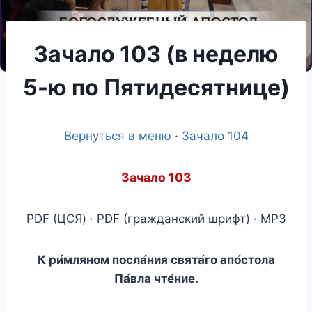
Зачало 103 (в неделю
5-ю по Пятидесятнице)
Вернуться в меню
·
Зачало 104
Зачало 103
PDF (ЦСЯ) · PDF (гражданский шрифт) · MP3
К ри́мляном посла́ния свята́го апо́стола
Па́вла чте́ние.