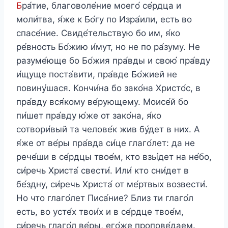
Б
ра́тие, благоволе́ние моего́ се́рдца и
моли́тва, я́же к Бо́гу по Изра́или, есть во
спасе́ние. Свиде́тельствую бо им, я́ко
ре́вность Бо́жию и́мут, но не по ра́зуму. Не
разуме́юще бо Бо́жия пра́вды и свою́ пра́вду
и́щуще поста́вити, пра́вде Бо́жией не
повину́шася. Кончи́на бо зако́на Христо́с, в
пра́вду вся́кому ве́рующему. Моисе́й бо
пи́шет пра́вду ю́же от зако́на, я́ко
сотвори́вый та челове́к жив бу́дет в них. А
я́же от ве́ры пра́вда си́це глаго́лет: да не
рече́ши в се́рдцы твое́м, кто взы́дет на не́бо,
си́речь Христа́ свести́. Или́ кто сни́дет в
бе́здну, си́речь Христа́ от ме́ртвых возвести́.
Но что глаго́лет Писа́ние? Близ ти глаго́л
есть, во усте́х твои́х и в се́рдце твое́м,
си́речь глаго́л ве́ры, его́же пропове́даем.