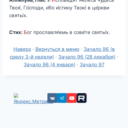
Твоя́, Го́споди, и́бо и́стину Твою́ в це́ркви
святы́х.
Стих:
Б
ог прославля́емь в сове́те святы́х.
Наверх
·
Вернуться в меню
·
Зачало 96 (в
среду 3-й недели)
·
Зачало 96 (28 декабря)
·
Зачало 96 (4 января)
·
Зачало 97