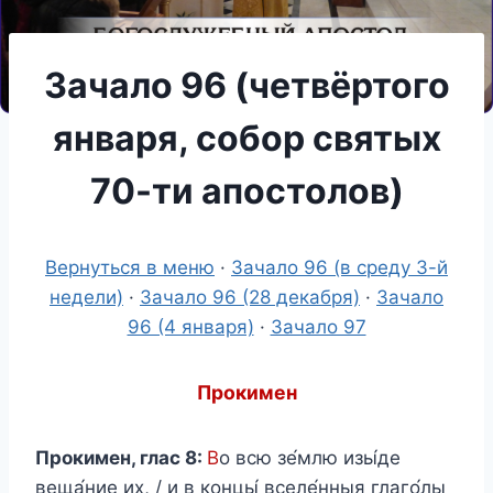
Зачало 96 (четвёртого
января, собор святых
70-ти апостолов)
Вернуться в меню
·
Зачало 96 (в среду 3-й
недели)
·
Зачало 96 (28 декабря)
·
Зачало
96 (4 января)
·
Зачало 97
Прокимен
Прокимен, глас 8:
В
о всю зе́млю изы́де
веща́ние их, / и в концы́ вселе́нныя глаго́лы