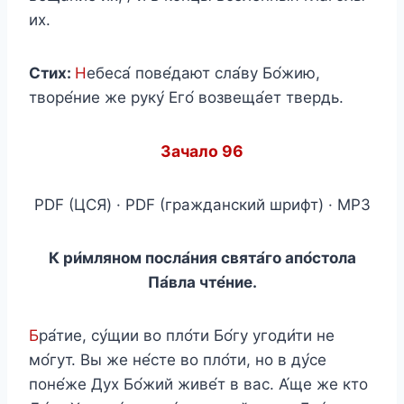
их.
Стих:
Н
ебеса́ пове́дают сла́ву Бо́жию,
творе́ние же руку́ Его́ возвеща́ет твердь.
Зачало 96
PDF (ЦСЯ) · PDF (гражданский шрифт) · MP3
К ри́мляном посла́ния свята́го апо́стола
Па́вла чте́ние.
Б
ра́тие, су́щии во пло́ти Бо́гу угоди́ти не
мо́гут. Вы же не́сте во пло́ти, но в ду́се
поне́же Дух Бо́жий живе́т в вас. А́ще же кто