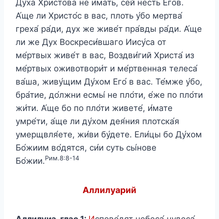
Ду́ха Христо́ва не и́мать, сей несть Его́в.
А́ще ли Христо́с в вас, плоть у́бо мертва́
греха́ ра́ди, дух же живе́т пра́вды ра́ди. А́ще
ли же Дух Воскреси́вшаго Иису́са от
ме́ртвых живе́т в вас, Воздви́гий Христа́ из
ме́ртвых оживотвори́т и ме́ртвенная телеса́
ва́ша, живу́щим Ду́хом Его́ в вас. Те́мже у́бо,
бра́тие, до́лжни есмы́ не пло́ти, е́же по пло́ти
жи́ти. А́ще бо по пло́ти живете́, и́мате
умре́ти, а́ще ли ду́хом дея́ния плотска́я
умерщвля́ете, жи́ви бу́дете. Ели́цы бо Ду́хом
Бо́жиим во́дятся, си́и суть сы́нове
Рим.8:8-14
Бо́жии.
Аллилуарий
Аллилуиа, глас 1:
И
спове́дят небеса́ чудеса́