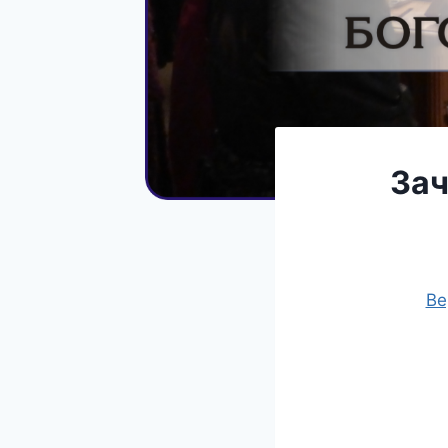
Зач
Ве