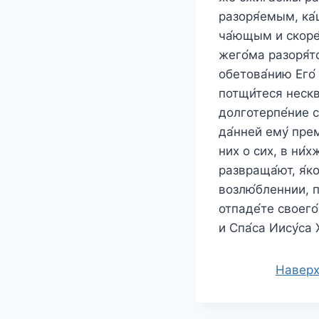
разоря́емым, ка́
ча́ющым и скоре́
жего́ма разоря́т
обетова́нию Его́
потщи́теся нескв
долготерпе́ние с
да́нней ему́ прем
них о сих, в ни́х
развраща́ют, я́ко
возлю́бленнии, п
отпаде́те своего
и Спа́са Иису́са 
Навер