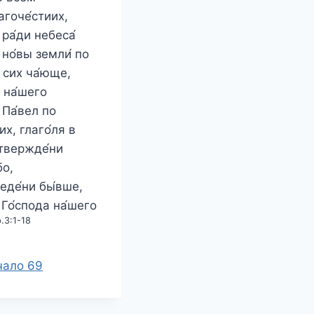
агоче́стиих,
ра́ди небеса́
 но́вы земли́ по
, сих ча́юще,
а на́шего
 Па́вел по
их, глаго́ля в
утвержде́ни
бо,
еде́ни бы́вше,
 Го́спода на́шего
.3:1-18
чало 69