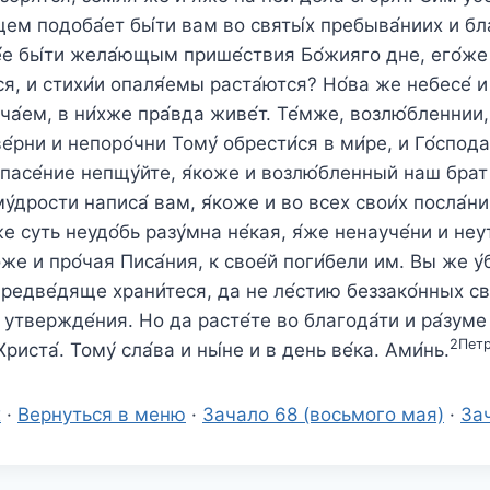
цем подоба́ет бы́ти вам во святы́х пребыва́ниих и бл
е бы́ти жела́ющым прише́ствия Бо́жияго дне, его́же 
ся, и стихи́и опаля́емы раста́ются? Но́ва же небесе́ и
 ча́ем, в ни́хже пра́вда живе́т. Те́мже, возлю́бленнии
е́рни и непоро́чни Тому́ обрести́ся в ми́ре, и Го́спод
пасе́ние непщу́йте, я́коже и возлю́бленный наш брат
у́дрости написа́ вам, я́коже и во всех свои́х посла́ни
же суть неудо́бь разу́мна не́кая, я́же ненауче́ни и не
же и про́чая Писа́ния, к свое́й поги́бели им. Вы же у́
редве́дяще храни́теся, да не ле́стию беззако́нных св
́ утвержде́ния. Но да расте́те во благода́ти и ра́зуме
2Петр
Христа́. Тому́ сла́ва и ны́не и в день ве́ка. Ами́нь.
х
·
Вернуться в меню
·
Зачало 68 (восьмого мая)
·
За