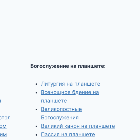
Богослужение на планшете:
Литургия на планшете
Всенощное бдение на
й
планшете
Великопостные
стол
Богослужения
том
Великий канон на планшете
ким
Пассия на планшете