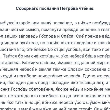
Собо́рнаго посла́ния Петр
о́
ва чте́ние.
ие́ уже́ второ́е вам пишу́ посла́ние, в ни́хже возбужд
аш чи́стый смысл, помяну́ти пре́жде рече́нныя глаго
ол ва́ших за́поведь Го́спода и Спа́са. Сие́ пре́жде ве́
дния дни руга́теле, по свои́х по́хотех ходя́ще и глаго
е́ствия Его́, отне́леже бо отцы́ успо́ша, вся та́ко пр
. Таи́тся бо им сие́ хотя́щым, я́ко небеса́ бе́ша испе́р
оста́влена, Бо́жиим сло́вом, и́миже тогда́шний мир, в
ны́нешняя небеса́ и земля́ те́мже Сло́вом сокрове́на с
суда́ и поги́бели нечести́вых челове́к. Еди́но же сие́
и, я́ко еди́н день пред Го́сподем я́ко ты́сяща лет, и 
сни́т Госпо́дь обетова́ния, я́коже не́цыи косне́ние мн
ас, не хотя́ да кто поги́бнет, но да вси в покая́ние пр
ь я́ко тать в нощи́, во́ньже небеса́ у́бо с шу́мом ми́м
оря́тся, земля́ же и я́же на ней дела́ сгоря́т. Сим у́