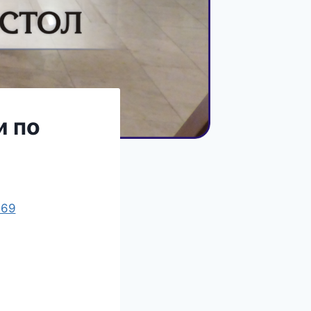
и по
 69