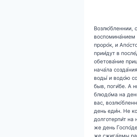
Возлю́бленнии, с
воспомина́нием в
проро́к, и Апо́ст
прии́дут в после́
обетова́ние приш
нача́ла созда́ния
воды́ и водо́ю с
быв, поги́бе. А 
блюдо́ма на день 
вас, возлю́бленни
день еди́н. Не ко
долготерпи́т на н
же день Госпо́ден
же сжига́емы раз