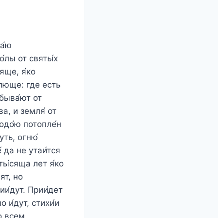
а́ю
́лы от святы́х
дяще, я́ко
́люще: где есть
ебыва́ют от
ва, и земля́ от
одо́ю потопле́н
уть, огню́
 да не утаи́тся
ты́сяща лет я́ко
ят, но
ии́дут. Прии́дет
о и́дут, стихи́и
бо всем