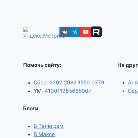
Помочь сайту:
На друг
Сбер:
2202 2082 1550 0779
Анг
YM:
410011965685007
Сер
Блоги:
В Телеграм
В Максе