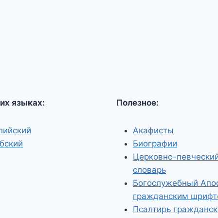
их языках:
Полезное:
лийский
Акафисты
бский
Биографии
Церковно-певчески
словарь
Богослужебный Апо
гражданским шриф
Псалтирь гражданс