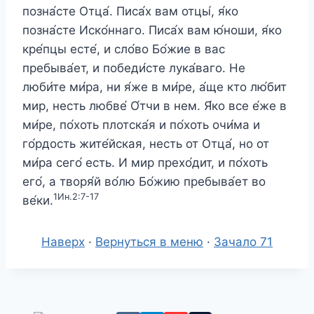
позна́сте Отца́. Писа́х вам отцы́, я́ко
позна́сте Иско́ннаго. Писа́х вам ю́ноши, я́ко
кре́пцы есте́, и сло́во Бо́жие в вас
пребыва́ет, и победи́сте лука́ваго. Не
люби́те ми́ра, ни я́же в ми́ре, а́ще кто лю́бит
мир, несть любве́ О́тчи в нем. Я́ко все е́же в
ми́ре, по́хоть плотска́я и по́хоть очи́ма и
го́рдость жите́йская, несть от Отца́, но от
ми́ра сего́ есть. И мир прехо́дит, и по́хоть
его́, а творя́й во́лю Бо́жию пребыва́ет во
1Ин.2:7-17
ве́ки.
Наверх
·
Вернуться в меню
·
Зачало 71