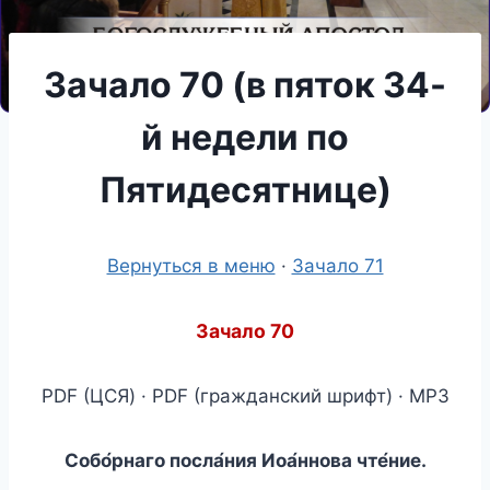
Зачало 70 (в пяток 34-
й недели по
Пятидесятнице)
Вернуться в меню
·
Зачало 71
Зачало 70
PDF (ЦСЯ) · PDF (гражданский шрифт) · MP3
Собо́рнаго посла́ния Иоа́ннова чте́ние.