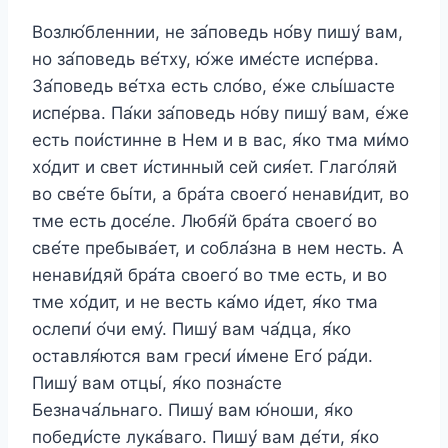
Возлю́бленнии, не за́поведь но́ву пишу́ вам,
но за́поведь ве́тху, ю́же име́сте испе́рва.
За́поведь ве́тха есть сло́во, е́же слы́шасте
испе́рва. Па́ки за́поведь но́ву пишу́ вам, е́же
есть пои́стинне в Нем и в вас, я́ко тма ми́мо
хо́дит и свет и́стинный сей сия́ет. Глаго́ляй
во све́те бы́ти, а бра́та своего́ ненави́дит, во
тме есть досе́ле. Любя́й бра́та своего́ во
све́те пребыва́ет, и собла́зна в нем несть. А
ненави́дяй бра́та своего́ во тме есть, и во
тме хо́дит, и не весть ка́мо и́дет, я́ко тма
ослепи́ о́чи ему́. Пишу́ вам ча́дца, я́ко
оставля́ются вам греси́ и́мене Его́ ра́ди.
Пишу́ вам отцы́, я́ко позна́сте
Безнача́льнаго. Пишу́ вам ю́ноши, я́ко
победи́сте лука́ваго. Пишу́ вам де́ти, я́ко