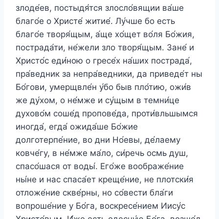
злоде́ев, постыдя́тся злосло́вящии ва́ше
благо́е о Христе́ житие́. Лу́чше бо есть
благо́е творя́щым, а́ще хо́щет во́ля Бо́жия,
пострада́ти, не́жели зло творя́щым. Зане́ и
Христо́с еди́ною о гресе́х на́ших пострада́,
пра́ведник за непра́ведники, да приведе́т ны
Бо́гови, умерщвле́н у́бо быв пло́тию, ожи́в
же ду́хом, о не́мже и су́щым в темни́це
духово́м соше́д пропове́да, проти́вльшымся
иногда́, егда́ ожида́ше Бо́жие
долготерпе́ние, во дни Но́евы, де́лаему
ковче́гу, в не́мже ма́ло, си́речь осмь душ,
спасо́шася от воды́. Его́же воображе́ние
ны́не и нас спаса́ет креще́ние, не плотски́я
отложе́ние скве́рны, но со́вести бла́ги
вопроше́ние у Бо́га, воскресе́нием Иису́с
Христо́вым, И́же есть одесну́ю Бо́га, возше́д