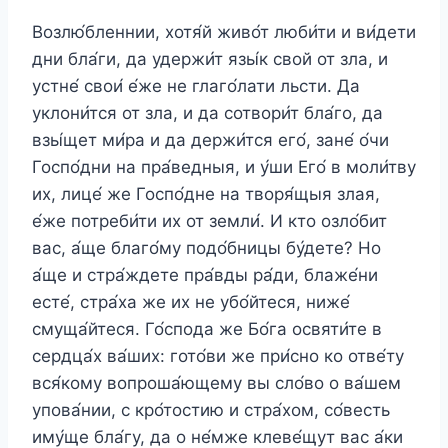
Возлю́бленнии, хотя́й живо́т люби́ти и ви́дети
дни бла́ги, да удержи́т язы́к свой от зла, и
устне́ свои́ е́же не глаго́лати льсти. Да
уклони́тся от зла, и да сотвори́т бла́го, да
взы́щет ми́ра и да держи́тся его́, зане́ о́чи
Госпо́дни на пра́ведныя, и у́ши Его́ в моли́тву
их, лице́ же Госпо́дне на творя́щыя злая,
е́же потреби́ти их от земли́. И кто озло́бит
вас, а́ще благо́му подо́бницы бу́дете? Но
а́ще и стра́ждете пра́вды ра́ди, блаже́ни
есте́, стра́ха же их не убо́йтеся, ниже́
смуща́йтеся. Го́спода же Бо́га освяти́те в
сердца́х ва́ших: гото́ви же при́сно ко отве́ту
вся́кому вопроша́ющему вы сло́во о ва́шем
упова́нии, с кро́тостию и стра́хом, со́весть
иму́ще бла́гу, да о не́мже клеве́щут вас а́ки