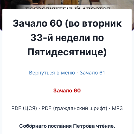
Зачало 60 (во вторник
33-й недели по
Пятидесятнице)
Вернуться в меню
·
Зачало 61
Зачало 60
PDF (ЦСЯ) · PDF (гражданский шрифт) · MP3
Собо́рнаго посла́ния Петр
о́
ва чте́ние.