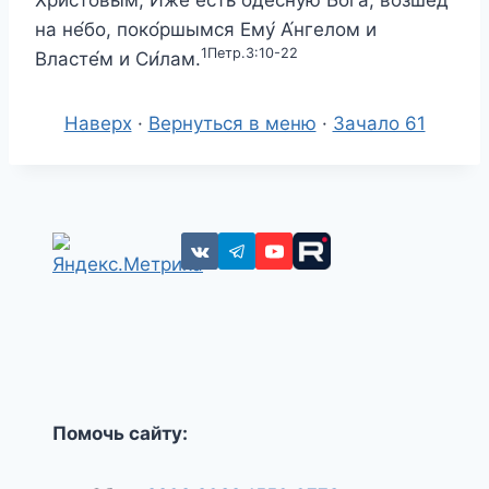
на не́бо, поко́ршымся Ему́ А́нгелом и
1Петр.3:10-22
Власте́м и Си́лам.
Наверх
·
Вернуться в меню
·
Зачало 61
Помочь сайту: