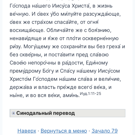
Го́спода на́шего Иису́са Христа́, в жизнь
ве́чную. И о́вех у́бо ми́луйте разсужда́юще,
о́вех же стра́хом спаса́йте, от огня́
восхища́юще. Облича́йте же с боя́знию,
ненави́дяще и я́же от пло́ти оскверне́нную
ри́зу. Могу́щему же сохрани́ти вы без греха́ и
без скве́рны, и поста́вити пред сла́вою
Свое́ю непоро́чны в ра́дости, Еди́ному
прему́дрому Бо́гу и Спа́су на́шему Иису́сом
Христо́м Го́сподем на́шим сла́ва и вели́чие,
держа́ва и власть пре́жде всего́ ве́ка, и
Иуд.1:11-25
ны́не, и во вся ве́ки, ами́нь.
Синодальный перевод
Наверх
·
Вернуться в меню
·
Зачало 79