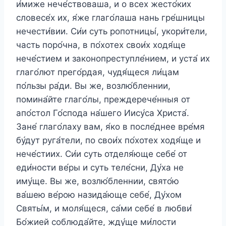
и́миже нече́ствоваша, и о всех жесто́ких
словесе́х их, я́же глаго́лаша нань гре́шницы
нечести́вии. Си́и суть ропотницы́, укори́тели,
часть поро́чна, в по́хотех свои́х ходя́ще
нече́стием и законопреступле́нием, и уста́ их
глаго́лют прего́рдая, чудя́щеся ли́цам
по́льзы ра́ди. Вы же, возлю́бленнии,
помина́йте глаго́лы, преждерече́нныя от
апо́стол Го́спода на́шего Иису́са Христа́.
Зане́ глаго́лаху вам, я́ко в после́днее вре́мя
бу́дут руга́тели, по свои́х по́хотех ходя́ще и
нече́стиих. Си́и суть отделя́юще себе́ от
еди́ности ве́ры и суть теле́сни, Ду́ха не
иму́ще. Вы же, возлю́бленнии, свято́ю
ва́шею ве́рою назида́юще себе́, Ду́хом
Святы́м, и моля́щеся, са́ми себе́ в любви́
Бо́жией соблюда́йте, жду́ще ми́лости