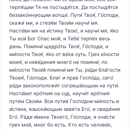
терпя́щии Тя не постыдя́тся. Да постыдя́тся
беззако́ннующии вотще́. Пути́ Твоя́, Го́споди,
скажи́ ми, и стезя́м Твои́м научи́ мя.
Наста́ви мя на и́стину Твою́, и научи́ мя, я́ко
Ты еси́ Бог Спас мой, и Тебе́ терпе́х весь
день. Помяни́ щедро́ты Твоя́, Го́споди, и
ми́лости Твоя́, я́ко от ве́ка суть. Грех ю́ности
моея́, и неве́дения моего́ не помяни́, по
ми́лости Твое́й помяни́ мя Ты, ра́ди бла́гости
Твоея́, Го́споди. Благ и прав Госпо́дь, сего́
ра́ди законоположи́т согреша́ющым на пути́.
Наста́вит кро́ткия на суд, научи́т кро́ткия
путе́м Свои́м. Вси путие́ Госпо́дни ми́лость и
и́стина, взыска́ющым заве́та Его́, и свиде́ния
Его́. Ра́ди и́мене Твоего́, Го́споди, и очи́сти
грех мой, мног бо есть. Кто есть челове́к,