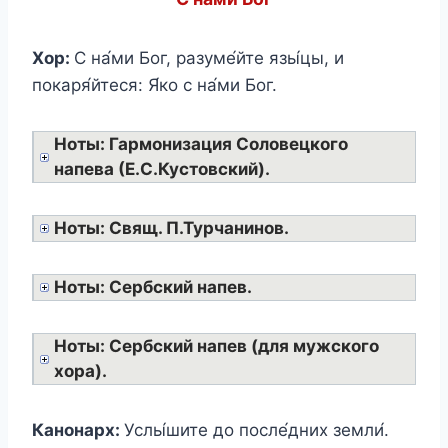
Хор:
С на́ми Бог, разуме́йте язы́цы, и
покаря́йтеся: Я́ко с на́ми Бог.
Ноты: Гармонизация Соловецкого
напева (Е.С.Кустовский).
Ноты: Свящ. П.Турчанинов.
Ноты: Сербский напев.
Ноты: Сербский напев (для мужского
хора).
Канонарх:
Услы́шите до после́дних земли́.