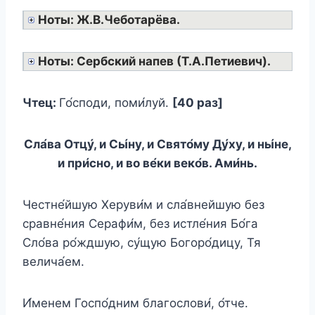
Ноты: Ж.В.Чеботарёва.
Ноты: Сербский напев (Т.А.Петиевич).
Чтец:
Го́споди, поми́луй.
[40 раз]
Сла́ва Отцу́, и Сы́ну, и Свято́му Ду́ху, и ны́не,
и при́сно, и во ве́ки веко́в. Ами́нь.
Честне́йшую Херуви́м и сла́внейшую без
сравне́ния Серафи́м, без истле́ния Бо́га
Сло́ва ро́ждшую, су́щую Богоро́дицу, Тя
велича́ем.
И́менем Госпо́дним благослови́, о́тче.