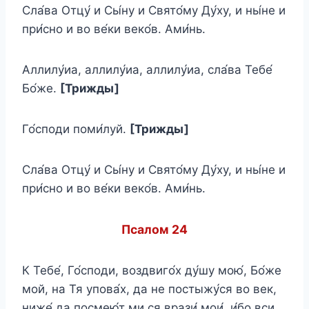
Сла́ва Отцу́ и Сы́ну и Свято́му Ду́ху, и ны́не и
при́сно и во ве́ки веко́в. Ами́нь.
Аллилу́иа, аллилу́иа, аллилу́иа, сла́ва Тебе́
Бо́же.
[Трижды]
Го́споди поми́луй.
[Трижды]
Сла́ва Отцу́ и Сы́ну и Свято́му Ду́ху, и ны́не и
при́сно и во ве́ки веко́в. Ами́нь.
Псалом 24
К Тебе́, Го́споди, воздвиго́х ду́шу мою́, Бо́же
мой, на Тя упова́х, да не постыжу́ся во век,
ниже́ да посмею́т ми ся врази́ мои́, и́бо вси