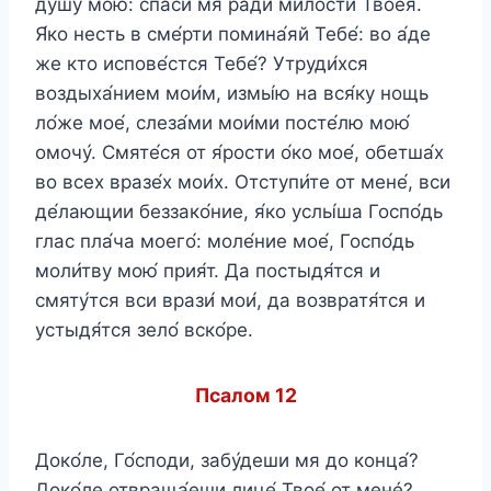
ду́шу мою́: спаси́ мя ра́ди ми́лости Твоея́.
Я́ко несть в сме́рти помина́яй Тебе́: во а́де
же кто испове́стся Тебе́? Утруди́хся
воздыха́нием мои́м, измы́ю на вся́ку нощь
ло́же мое́, слеза́ми мои́ми посте́лю мою́
омочу́. Смяте́ся от я́рости о́ко мое́, обетша́х
во всех вразе́х мои́х. Отступи́те от мене́, вси
де́лающии беззако́ние, я́ко услы́ша Госпо́дь
глас пла́ча моего́: моле́ние мое́, Госпо́дь
моли́тву мою́ прия́т. Да постыдя́тся и
смяту́тся вси врази́ мои́, да возвратя́тся и
устыдя́тся зело́ вско́ре.
Псалом 12
Доко́ле, Го́споди, забу́деши мя до конца́?
Доко́ле отвраща́еши лице́ Твое́ от менé?