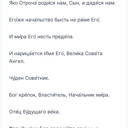
Я́ко Отроча́ роди́ся нам, Сын, и даде́ся нам.
Его́же нача́льство бысть на ра́ме Его́.
И ми́ра Его́ несть преде́ла.
И нарица́ется И́мя Его́, Вели́ка Сове́та
А́нгел.
Чу́ден Сове́тник.
Бог кре́пок, Власти́тель, Нача́льник ми́ра.
Оте́ц бу́дущаго ве́ка.