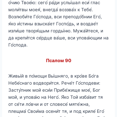
о́чию Твое́ю: сего́ ра́ди услы́шал еси́ глас
моли́твы моея́, внегда́ воззва́х к Тебе́.
Возлюби́те Го́спода, вси преподо́бнии Его́,
я́ко и́стины взыска́ет Госпо́дь, и воздае́т
изли́ше творя́щым горды́ню. Мужа́йтеся, и
да крепи́тся се́рдце ва́ше, вси упова́ющии на
Го́спода.
Псалом 90
Живы́й в по́мощи Вы́шняго, в кро́ве Бо́га
Небе́снаго водвори́тся. Рече́т Го́сподеви:
Засту́пник мой еси́и Прибе́жище мое́, Бог
мой, и упова́ю на Него́. Я́ко Той изба́вит тя
от се́ти ло́вчи и от словесе́ мяте́жна,
плещма́ Свои́ма осени́т тя, и под криле́ Его́