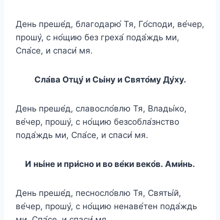
День преше́д, благодарю́ Тя, Го́споди, ве́чер,
прошу́, с но́щию без греха́ пода́ждь ми,
Спа́се, и спаси́ мя.
Сла́ва Отцу́ и Сы́ну и Свято́му Ду́ху.
День преше́д, славосло́влю Тя, Влады́ко,
ве́чер, прошу́, с но́щию безсобла́знство
пода́ждь ми, Спа́се, и спаси́ мя.
И ны́не и при́сно и во ве́ки веко́в. Ами́нь.
День преше́д, песносло́влю Тя, Святы́й,
ве́чер, прошу́, с но́щию ненаве́тен пода́ждь
ми, Спа́се, и спаси́ мя.