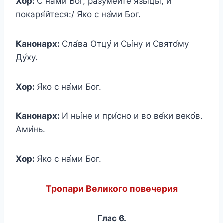
Хор:
С на́ми Бог, разуме́йте язы́цы, и
покаря́йтеся:/ Я́ко с на́ми Бог.
Канонарх:
Сла́ва Отцу́ и Сы́ну и Свято́му
Ду́ху.
Хор:
Я́ко с на́ми Бог.
Канонарх:
И ны́не и при́сно и во ве́ки веко́в.
Ами́нь.
Хор:
Я́ко с на́ми Бог.
Тропари Великого повечерия
Глас 6.