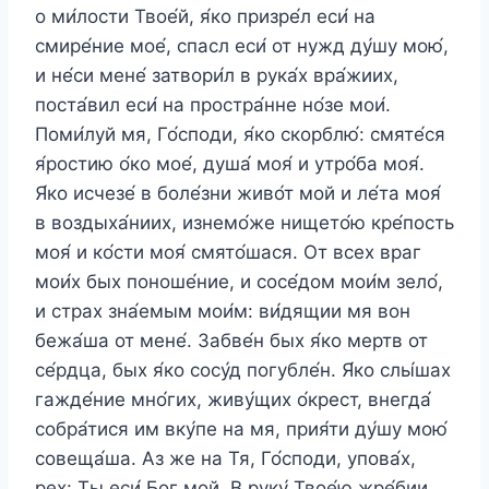
о ми́лости Твое́й, я́ко призре́л еси́ на
смире́ние мое́, спасл еси́ от нужд ду́шу мою́,
и не́си мене́ затвори́л в рука́х вра́жиих,
поста́вил еси́ на простра́нне но́зе мои́.
Поми́луй мя, Го́споди, я́ко скорблю́: смяте́ся
я́ростию о́ко мое́, душа́ моя́ и утро́ба моя́.
Я́ко исчезе́ в боле́зни живо́т мой и ле́та моя́
в воздыха́ниих, изнемо́же нището́ю кре́пость
моя́ и ко́сти моя́ смято́шася. От всех враг
мои́х бых поноше́ние, и сосе́дом мои́м зело́,
и страх зна́емым мои́м: ви́дящии мя вон
бежа́ша от мене́. Забве́н бых я́ко мертв от
се́рдца, бых я́ко сосу́д погубле́н. Я́ко слы́шах
гажде́ние мно́гих, живу́щих о́крест, внегда́
собра́тися им вку́пе на мя, прия́ти ду́шу мою́
совеща́ша. Аз же на Тя, Го́споди, упова́х,
рех: Ты еси́ Бог мой. В руку́ Твое́ю жре́бии