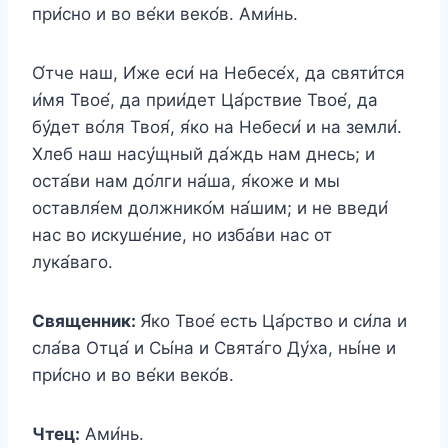
при́сно и во ве́ки веко́в. Ами́нь.
О́тче наш, И́же еси́ на Небесе́х, да святи́тся
и́мя Твое́, да прии́дет Ца́рствие Твое́, да
бу́дет во́ля Твоя́, я́ко на Небеси́ и на земли́.
Хлеб наш насу́щный да́ждь нам днесь; и
оста́ви нам до́лги на́ша, я́коже и мы
оставля́ем должнико́м на́шим; и не введи́
нас во искуше́ние, но изба́ви нас от
лука́ваго.
Священник:
Я́ко Твое́ есть Ца́рство и си́ла и
сла́ва Отца́ и Сы́на и Свята́го Ду́ха, ны́не и
при́сно и во ве́ки веко́в.
Чтец:
Ами́нь.