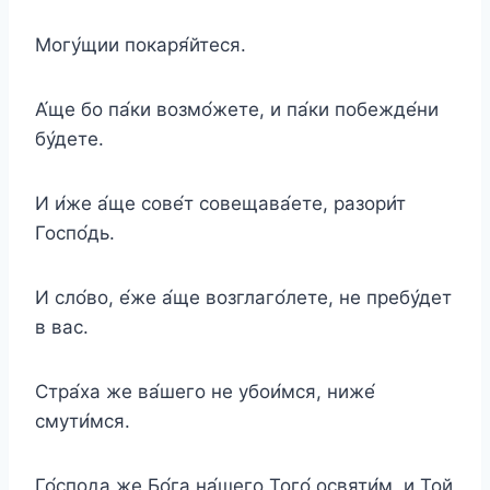
Могу́щии покаря́йтеся.
А́ще бо па́ки возмо́жете, и па́ки побежде́ни
бу́дете.
И и́же а́ще сове́т совещава́ете, разори́т
Госпо́дь.
И сло́во, е́же а́ще возглаго́лете, не пребу́дет
в вас.
Стра́ха же ва́шего не убои́мся, ниже́
смути́мся.
Го́спода же Бо́га на́шего Того́ освяти́м, и Той