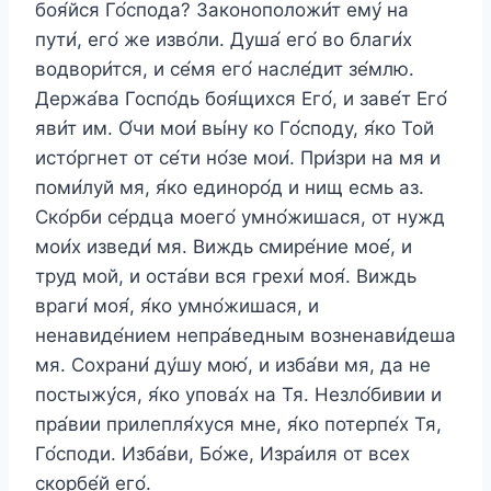
боя́йся Го́спода? Законоположи́т eму́ на
пути́, eго́ же изво́ли. Душа́ eго́ во благи́х
водвори́тся, и се́мя eго́ насле́дит зе́млю.
Держа́ва Госпо́дь боя́щихся Его́, и заве́т Его́
яви́т им. О́чи мои́ вы́ну ко Го́споду, я́ко Той
исто́ргнет от се́ти но́зе мои́. При́зри на мя и
поми́луй мя, я́ко единоро́д и нищ есмь аз.
Ско́рби се́рдца моего́ умно́жишася, от нужд
мои́х изведи́ мя. Виждь смире́ние мое́, и
труд мой, и оста́ви вся грехи́ моя́. Виждь
враги́ моя́, я́ко умно́жишася, и
ненавиде́нием непра́ведным возненави́деша
мя. Сохрани́ ду́шу мою́, и изба́ви мя, да не
постыжу́ся, я́ко упова́х на Тя. Незло́бивии и
пра́вии прилепля́хуся мне, я́ко потерпе́х Тя,
Го́споди. Изба́ви, Бо́же, Изра́иля от всех
скорбе́й eго́.