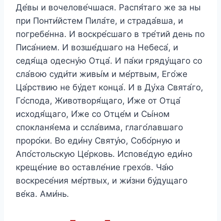
Де́вы и вочелове́чшася. Распя́таго же за ны
при Понти́йстем Пила́те, и страда́вша, и
погребе́нна. И воскре́сшаго в тре́тий день по
Писа́нием. И возше́дшаго на Небеса́, и
седя́ща одесну́ю Отца́. И па́ки гряду́щаго со
сла́вою суди́ти живы́м и ме́ртвым, Его́же
Ца́рствию не бу́дет конца́. И в Ду́ха Свята́го,
Го́спода, Животворя́щаго, И́же от Отца́
исходя́щаго, И́же со Отце́м и Сы́ном
спокланя́ема и ссла́вима, глаго́лавшаго
проро́ки. Во еди́ну Святу́ю, Собо́рную и
Апо́стольскую Це́рковь. Испове́дую еди́но
креще́ние во оставле́ние грехо́в. Ча́ю
воскресе́ния ме́ртвых, и жи́зни бу́дущаго
ве́ка. Ами́нь.