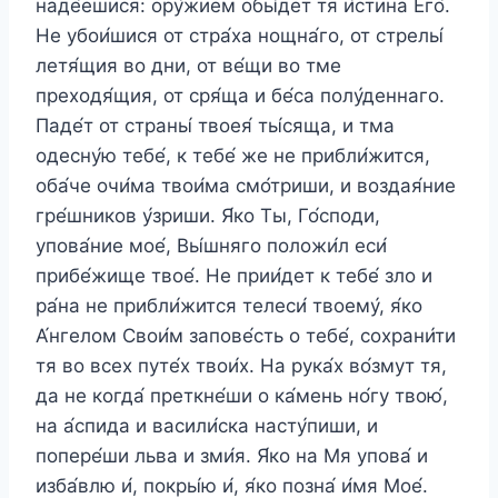
наде́ешися: ору́жием обы́дет тя и́стина Его́.
Не убои́шися от стра́ха нощна́го, от стрелы́
летя́щия во дни, от ве́щи во тме
преходя́щия, от сря́ща и бе́са полу́деннаго.
Паде́т от страны́ твоея́ ты́сяща, и тма
одесну́ю тебе́, к тебе́ же не прибли́жится,
оба́че очи́ма твои́ма смо́триши, и воздая́ние
гре́шников у́зриши. Я́ко Ты, Го́споди,
упова́ние мое́, Вы́шняго положи́л еси́
прибе́жище твое́. Не прии́дет к тебе́ зло и
ра́на не прибли́жится телеси́ твоему́, я́ко
А́нгелом Свои́м запове́сть о тебе́, сохрани́ти
тя во всех путе́х твои́х. На рука́х во́змут тя,
да не когда́ преткне́ши о ка́мень но́гу твою́,
на а́спида и васили́ска насту́пиши, и
попере́ши льва и зми́я. Я́ко на Мя упова́ и
изба́влю и́, покры́ю и́, я́ко позна́ и́мя Мое́.