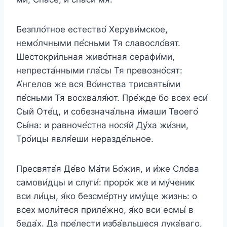
Безпло́тное естество́ Херуви́мское,
немо́лчными пе́сньми Тя славосло́вят.
Шестокри́льная живо́тная серафи́ми,
непреста́нными гла́сы Тя превозно́сят:
А́нгелов же вся Во́инства трисвяты́ми
пе́сньми Тя восхваля́ют. Пре́жде бо всех еси́
Сый Оте́ц, и собезнача́льна и́маши Твоего́
Сы́на: и равноче́стна нося́й Ду́ха жи́зни,
Тро́ицы явля́еши неразде́льное.
Пресвята́я Де́во Ма́ти Бо́жия, и и́же Сло́ва
самови́дцы и слуги́: проро́к же и му́ченик
вси ли́цы, я́ко безсме́ртну иму́ще жизнь: о
всех моли́теся приле́жно, я́ко вси есмы́ в
беда́х. Да пре́лести изба́вльшеся лука́ваго,