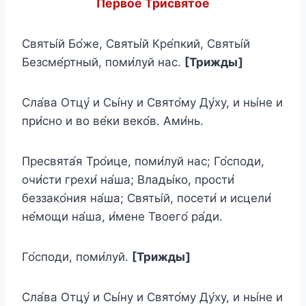
Первое Трисвятое
Святы́й Бо́же, Святы́й Кре́пкий, Святы́й
Безсме́ртный, поми́луй нас.
[Трижды]
Сла́ва Отцу́ и Сы́ну и Свято́му Ду́ху, и ны́не и
при́сно и во ве́ки веко́в. Ами́нь.
Пресвята́я Тро́ице, поми́луй нас; Го́споди,
очи́сти грехи́ на́ша; Влады́ко, прости́
беззако́ния на́ша; Святы́й, посети́ и исцели́
не́мощи на́ша, и́мене Твоего́ ра́ди.
Го́споди, поми́луй.
[Трижды]
Сла́ва Отцу́ и Сы́ну и Свято́му Ду́ху, и ны́не и