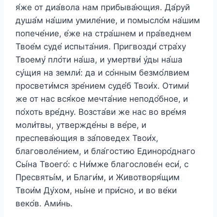
я́же от диа́вола нам прибыва́ющия. Да́руй
душа́м на́шим умиле́ние, и помысло́м на́шим
попече́ние, е́же на стра́шнем и пра́веднем
Твое́м суде́ испыта́ния. Пригвозди́ стра́ху
Твоему́ пло́ти на́ша, и умертви́ у́ды на́ша
су́щия на земли́: да и со́нным безмо́лвием
просвети́мся зре́нием суде́б Твои́х. Отими́
же от нас вся́кое мечта́ние неподо́бное, и
по́хоть вре́дну. Возста́ви же нас во вре́мя
моли́твы, утвержде́ны в ве́ре, и
преспева́ющия в за́поведех Твои́х,
благоволе́нием, и бла́гостию Единоро́днаго
Сы́на Твоего́: с Ни́мже благослове́н еси́, с
Пресвяты́м, и Благи́м, и Животворя́щим
Твои́м Ду́хом, ны́не и при́сно, и во ве́ки
веко́в. Ами́нь.