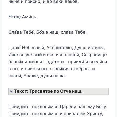
ны́не и при́сно, и во ве́ки веко́в.
Чтец:
Ами́нь.
Сла́ва Тебе́, Бо́же наш, сла́ва Тебе́.
Царю́ Небе́сный, Уте́шителю, Ду́ше и́стины,
И́же везде́ сый и вся исполня́яй, Сокро́вище
благи́х и жи́зни Пода́телю, прииди́ и всели́ся
в ны, и очи́сти ны от вся́кия скве́рны, и
спаси́, Бла́же, ду́ши на́ша.
Текст: Трисвятое по Отче наш.
Прииди́те, поклони́мся Царе́ви на́шему Бо́гу.
Прииди́те, поклони́мся и припаде́м Христу́,