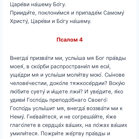
Царе́ви на́шему Бо́гу.
Прииди́те, поклони́мся и припаде́м Самому́
Христу́, Царе́ви и Бо́гу на́шему.
Псалом 4
Внегда́ призва́ти ми, услы́ша мя Бог пра́вды
моея́, в ско́рби распространи́л мя еси́,
уще́дри мя и услы́ши моли́тву мою́. Сы́нове
челове́честии, доко́ле тяжкосе́рдии? Вску́ю
лю́бите суету́ и и́щете лжи́? И уве́дите, я́ко
удиви́ Госпо́дь преподо́бнаго Своего́:
Госпо́дь услы́шит мя, внегда́ воззва́ти ми к
Нему́. Гне́вайтеся, и не согреша́йте, я́же
глаго́лете в сердца́х ва́ших, на ло́жах ва́ших
умили́теся. Пожри́те же́ртву пра́вды и