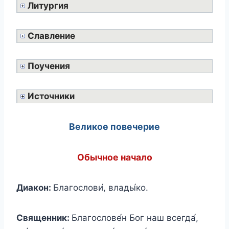
Литургия
Славление
Поучения
Источники
Великое повечерие
Обычное начало
Диакон:
Благослови́, влады́ко.
Священник:
Благослове́н Бог наш всегда́,