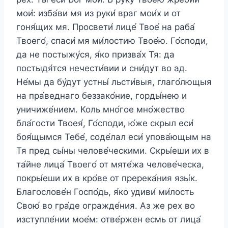
мои́: изба́ви мя из руки́ враг мои́х и от
гоня́щих мя. Просвети́ лице́ Твое́ на раба́
Твоего́, спаси́ мя ми́лостию Твое́ю. Го́споди,
да не постыжу́ся, я́ко призва́х Тя: да
постыдя́тся нечести́вии и сни́дут во ад.
Не́мы да бу́дут устны́ льсти́выя, глаго́лющыя
на пра́веднаго беззако́ние, горды́нею и
уничиже́нием. Коль мно́гое мно́жество
бла́гости Твоея́, Го́споди, ю́же скрыл еси́
боя́щымся Тебе́, соде́лал еси́ упова́ющым на
Тя пред сы́ны челове́ческими. Скры́еши их в
та́йне лица́ Твоего́ от мяте́жа челове́ческа,
покры́еши их в кро́ве от пререка́ния язы́к.
Благослове́н Госпо́дь, я́ко удиви́ ми́лость
Свою́ во гра́де огражде́ния. Аз же рех во
изступле́нии мое́м: отве́ржен есмь от лица́