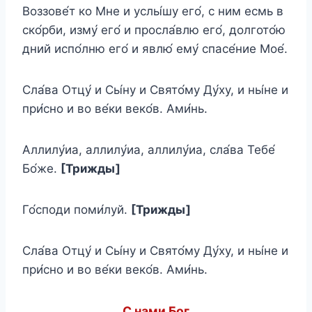
Воззове́т ко Мне и услы́шу eго́, с ним есмь в
ско́рби, изму́ eго́ и просла́влю eго́, долгото́ю
дний испо́лню eго́ и явлю́ eму́ спасе́ние Мое́.
Сла́ва Отцу́ и Сы́ну и Свято́му Ду́ху, и ны́не и
при́сно и во ве́ки веко́в. Ами́нь.
Аллилу́иа, аллилу́иа, аллилу́иа, сла́ва Тебе́
Бо́же.
[Трижды]
Го́споди поми́луй.
[Трижды]
Сла́ва Отцу́ и Сы́ну и Свято́му Ду́ху, и ны́не и
при́сно и во ве́ки веко́в. Ами́нь.
С нами Бог