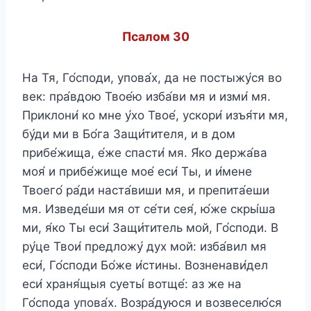
Псалом 30
На Тя, Го́споди, упова́х, да не постыжу́ся во
век: пра́вдою Твое́ю изба́ви мя и изми́ мя.
Приклони́ ко мне у́хо Твое́, ускори́ изъя́ти мя,
бу́ди ми в Бо́га Защи́тителя, и в дом
прибе́жища, е́же спасти́ мя. Я́ко держа́ва
моя́ и прибе́жище мое́ еси́ Ты, и и́мене
Твоего́ ра́ди наста́виши мя, и препита́еши
мя. Изведе́ши мя от се́ти сея́, ю́же скры́ша
ми, я́ко Ты еси́ Защи́титель мой, Го́споди. В
ру́це Твои́ предложу́ дух мой: изба́вил мя
еси́, Го́споди Бо́же и́стины. Возненави́дел
еси́ храня́щыя суеты́ вотще́: аз же на
Го́спода упова́х. Возра́дуюся и возвеселю́ся