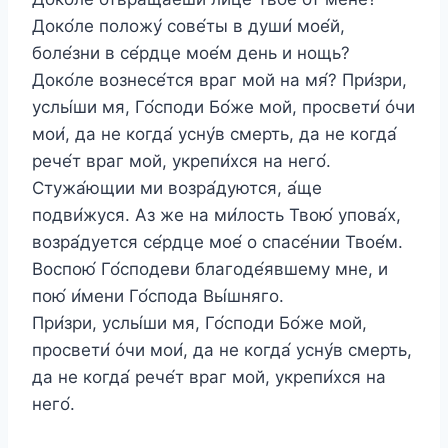
Доко́ле положу́ сове́ты в души́ мое́й,
боле́зни в се́рдце мое́м день и нощь?
Доко́ле вознесе́тся враг мой на мя́? При́зри,
услы́ши мя, Го́споди Бо́же мой, просвети́ óчи
мои́, да не когда́ усну́в смерть, да не когда́
рече́т враг мой, укрепи́хся на него́.
Стужа́ющии ми возра́дуются, а́ще
подви́жуся. Аз же на ми́лость Твою́ упова́х,
возра́дуется се́рдце мое́ о спасе́нии Твое́м.
Воспою́ Го́сподеви благоде́явшему мне, и
пою́ и́мени Го́спода Вы́шняго.
При́зри, услы́ши мя, Го́споди Бо́же мой,
просвети́ óчи мои́, да не когда́ усну́в смерть,
да не когда́ рече́т враг мой, укрепи́хся на
него́.