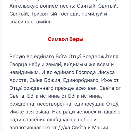
А́нгельскую вопие́м песнь: Святы́й, Святы́й,
Святы́й, Трисвяты́й Го́споди, поми́луй и
спаси́ нас, ами́нь.
Символ Веры
Ве́рую во еди́наго Бо́га Отца́ Вседержи́теля,
Творца́ не́бу и земли́, ви́димым же всем и
неви́димым. И во еди́наго Го́спода Иису́са
Христа́, Сы́на Бо́жия, Единоро́днаго, И́же от
Отца́ рожде́ннаго пре́жде всех век. Све́та от
Све́та, Бо́га и́стинна от Бо́га и́стинна,
рожде́нна, несотворе́нна, единосу́щна Отцу́,
И́мже вся бы́ша. Нас ра́ди челове́к и на́шего
ра́ди спасе́ния сше́дшаго с небе́с и
воплоти́вшагося от Ду́ха Свя́та и Мари́и