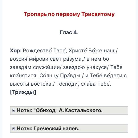
Тропарь по первому Трисвятому
Глас 4.
Хор:
Рождество́ Твое́, Христе́ Бо́же наш,/
возсия́ ми́рови свет ра́зума,/ в нем бо
звезда́м служа́щии/ звездо́ю уча́хуся/ Тебе́
кла́нятися, Со́лнцу Пра́вды,/ и Тебе́ ве́дети с
высоты́ восто́ка./ Го́споди, сла́ва Тебе́.
[Трижды]
Ноты: "Обиход" А.Кастальского.
Ноты: Греческий напев.