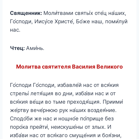
Священник:
Моли́твами святы́х оте́ц на́ших,
Го́споди, Иису́се Христе́, Бо́же наш, поми́луй
нас.
Чтец:
Ами́нь.
Молитва святителя Василия Великого
Го́споди Го́споди, избавле́й нас от вся́кия
стрелы́ летя́щия во дни, изба́ви нас и от
вся́кия ве́щи во тьме преходя́щия. Приими́
же́ртву вече́рнюю рук на́ших воздея́ние.
Сподо́би же нас и нощно́е по́прище без
поро́ка прейти́, неискуше́ны от злых. И
изба́ви нас от вся́каго смуще́ния и боя́зни,