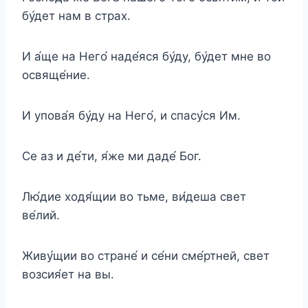
бу́дет нам в страх.
И а́ще на Него́ наде́яся бу́ду, бу́дет мне во
освяще́ние.
И упова́я бу́ду на Него́, и спасу́ся Им.
Се аз и де́ти, я́же ми даде́ Бог.
Лю́дие ходя́щии во тьме, ви́деша свет
ве́лий.
Живу́щии во стране́ и се́ни сме́ртней, свет
возсия́ет на вы.