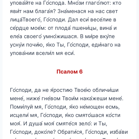
упова́йте на Го́спода. Мно́зи глаго́лют: кто
яви́т нам блага́я? Зна́менася на нас свет
лица́Твоего́, Го́споди. Дал еси́ весе́лие в
се́рдце мое́м: от плода́ пшени́цы, вина́ и
еле́а своего́ умно́жишася. В ми́ре вку́пе
усну́и почи́ю, я́ко Ты, Го́споди, еди́наго на
упова́нии всели́л мя еси́.
Псалом 6
Го́споди, да не я́ростию Твое́ю обличи́ши
мене́, ниже́ гне́вом Твои́м нака́жеши мене́.
Поми́луй мя, Го́споди, я́ко не́мощен есмь,
исцели́ мя, Го́споди, я́ко смято́шася ко́сти
моя́. И душа́ моя́ смяте́ся зело́: и Ты,
Го́споди, доко́ле? Обрати́ся, Го́споди, изба́ви