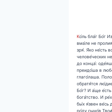
К
о́ль бла́г Бо́г 
вма́ле не пролия
зря́. Я́ко не́сть 
челове́ческих не 
до конца́: оде́яш
преидо́ша в любо
глаго́лаша. Полож
обратя́тся лю́дие
Бо́г? И а́ще е́ст
бога́тство. И ре́
бы́х я́звен ве́сь 
ро́ду сыно́в Твои