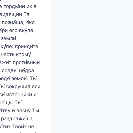
а горды́ни и́х в
ви́дящии Тя́
 позна́ша, я́ко
ри его́ вку́пе:
 земли́
ку́пе: прииди́те
не́сть ктому́
ражи́т проти́вный
т среды́ не́дра
еде́ земли́. Ты́
Ты́ сокруши́л еси́
си́ исто́чники и
но́щь: Ты́
́тву и ве́сну Ты́
ии раздражи́ша
́гих Твои́х не