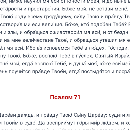
ой, и́мже научи́л мя еси́ от ю́ности моея́, и до ны́не 
 ста́рости и престаре́ния, Бо́же мой, не оста́ви мене́
вою́ ро́ду всему́ гряду́щему, си́лу Твою́ и пра́вду Тв
сотвори́л ми еси́ вели́чия. Бо́же, кто́ подо́бен Тебе́? 
ги и злы, и обра́щься оживотвори́л мя еси́, и от бездн
и́ на мне вели́чествие Твое́, и обра́щься уте́шил мя е
́л мя еси́. И́бо а́з испове́мся Тебе́ в лю́дех, Го́споди,
ну Твою́, Бо́же, воспою́ Тебе́ в гу́слех, Святы́й Изра́
не́ мои́, егда́ воспою́ Тебе́, и душа́ моя́, ю́же еси́ из
ень поучи́тся пра́вде Твое́й, егда́ постыдя́тся и поср
Псалом 71
 Царе́ви да́ждь, и пра́вду Твою́ Сы́ну Царе́ву: суди́ти 
 Твои́м в суде́. Да восприи́мут го́ры ми́р лю́дем, и хо