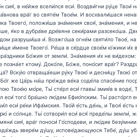
́н сия́, в не́йже всели́лся еси́. Воздви́гни ру́це Твои́ н
ка́внова вра́г во святе́м Твое́м. И восхвали́шася нена
ка Твоего́, положи́ша зна́мения своя́, зна́мения, и не
ше, я́ко в дубра́ве дре́вяне секи́рами разсеко́ша. Две́
дом разруши́ша и́. Возжго́ша огне́м святи́ло Твое́, на
ще и́мене Твоего́. Ре́ша в се́рдце свое́м ю́жики и́х в
пра́здники Бо́жия от земли́. Зна́мения и́х не ви́дехом: 
не позна́ет ктому́. Доко́ле, Бо́же, поно́сит вра́г? Разд
ца́? Вску́ю отвраща́еши ру́ку Твою́ и десни́цу Твою́ о
 Бо́г же Ца́рь на́ш пре́жде ве́ка соде́ла спасе́ние поср
лою Твое́ю мо́ре, Ты́ сте́рл еси́ главы́ змие́в в воде́, 
а́л еси́ того́ бра́шно лю́дем Ефио́пским. Ты́ расто́ргл е
и́л еси́ ре́ки Ифа́мския. Тво́й е́сть де́нь, и Твоя́ е́сть 
рю́ и со́лнце. Ты́ сотвори́л еси́ вся́ преде́лы земли́, жа
Помяни́ сия́, вра́г поноси́ Го́сподеви, и лю́дие безу́мн
еда́ждь звере́м ду́шу, испове́дающуюся Тебе́, ду́ш убо