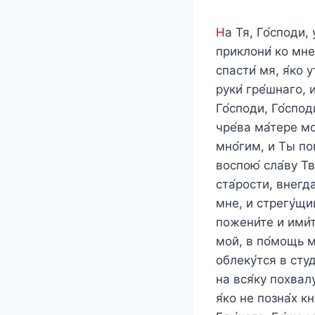
Н
а Тя, Го́споди,
приклони́ ко мне 
спасти́ мя, я́ко 
руки́ гре́шнаго, 
Го́споди, Го́спод
чре́ва ма́тере мо
мно́гим, и Ты пом
воспою́ сла́ву Т
ста́рости, внегда
мне, и стрегу́щии
пожени́те и ими́т
мой, в по́мощь м
облеку́тся в сту
на вся́ку похвалу
я́ко не позна́х к