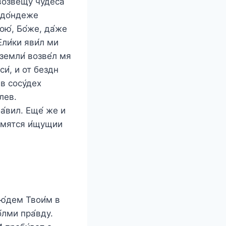
возвещу́ чудеса́
, до́ндеже
ою́, Бо́же, да́же
Ели́ки яви́л ми
 земли́ возве́л мя
си́, и от бездн
 в сосу́дех
илев.
ба́вил. Еще́ же и
а́мятся и́щущии
лю́дем Твои́м в
́лми пра́вду.