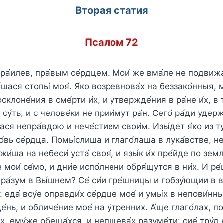
Вторая статия
Псалом 72
Изра́илев, пра́вым се́рдцем. Мои́ же вма́ле не подвижа
́шася стопы́ моя́. Я́ко возревнова́х на беззако́нныя, 
восклоне́ния в сме́рти и́х, и утвержде́ния в ра́не и́х, в 
су́ть, и с челове́ки не прии́мут ра́н. Сего́ ра́ди удержа
ася непра́вдою и нече́стием свои́м. Изы́дет я́ко из ту́
́вь се́рдца. Помы́слиша и глаго́лаша в лука́встве, не
и́ша на небеси́ уста́ своя́, и язы́к и́х пре́йде по земли
 мои́ се́мо, и дни́е испо́лнени обря́щутся в ни́х. И ре́
ь ра́зум в Вы́шнем? Се́ си́и гре́шницы и гобзу́ющии в 
х: еда́ всу́е оправди́х се́рдце мое́ и умы́х в непови́нны
де́нь, и обличе́ние мое́ на у́тренних. А́ще глаго́лах, пов
́х, ему́же обеща́хся, и непщева́х разуме́ти: сие́ тру́д