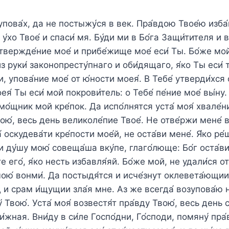
 упова́х, да не постыжу́ся в век. Пра́вдою Твое́ю изба́
у́хо Твое́ и спаси́ мя. Бу́ди ми в Бо́га Защи́тителя и в
утвержде́ние мое́ и прибе́жище мое́ еси́ Ты. Бо́же мой
из руки́ законопресту́пнаго и оби́дящаго, я́ко Ты еси́
и, упова́ние мое́ от ю́ности моея́. В Тебе́ утверди́хся 
ея́ Ты еси́ мой покрови́тель: о Тебе́ пе́ние мое́ вы́ну.
о́щник мой кре́пок. Да испо́лнятся уста́ моя́ хвале́ни
вою́, весь день великоле́пие Твое́. Не отве́ржи мене́ 
́ оскудева́ти кре́пости мое́й, не оста́ви мене́. Я́ко ре́
 ду́шу мою́ совеща́ша вку́пе, глаго́люще: Бо́г оста́вил
е его́, я́ко несть избавля́яй. Бо́же мой, не удали́ся от
ою́ вонми́. Да постыдя́тся и исче́знут оклевета́ющии
д и срам и́щущии зла́я мне. Аз же всегда́ возупова́ю 
́ Твою́. Уста́ моя́ возвестя́т пра́вду Твою́, весь день 
ни́жная. Вни́ду в си́ле Госпо́дни, Го́споди, помяну́ пра́