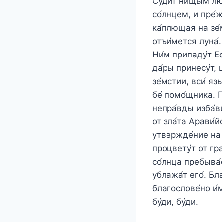
Су́дит ни́щым люд
со́лнцем, и пре́ж
ка́плющая на зе́
отъи́мется луна́.
Ни́м припаду́т Еф
да́ры принесу́т, 
зе́мстии, вси́ яз
бе́ помо́щника. П
непра́вды изба́вит
от зла́та Арави́й
утвержде́ние на з
процвету́т от гра
со́лнца пребыва́е
ублажа́т его́. Бл
благослове́но и́мя
бу́ди, бу́ди.