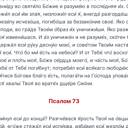
ни́ду во святи́ло Бо́жие и разуме́ю в после́дняя и́х. 
жи́л еси́ и́м зла́я, низложи́л еси́ я́, внегда́ разгорде́
еза́пу исчезо́ша, погибо́ша за беззако́ние свое́. Я́ко 
поди, во гра́де Твое́м о́браз и́х уничижи́ши. Я́ко раз
оя́ измени́шася. И а́з уничиже́н и не разуме́х, ско́тен бы
держа́л еси́ ру́ку десну́ю мою́, и сове́том Твои́м наста́
 еси́. Что́ бо ми́ е́сть на небеси́? И от Тебе́ что́ восхо
е́ и пло́ть моя́, Бо́же се́рдца моего́, и ча́сть моя́, Бо́
бе́ от Тебе́ поги́бнут; потреби́л еси́ вся́каго любоде́
тися Бо́гови бла́го е́сть, полага́ти на Го́спода упова́
ся́ хвалы́ Твоя́ во врате́х дще́ре Сио́ни.
Псалом 73
ри́нул еси́ до конца́? Разгне́вася я́рость Твоя́ на о́вц
́й, его́же стяжа́л еси́ испе́рва, изба́вил еси́ жезло́м