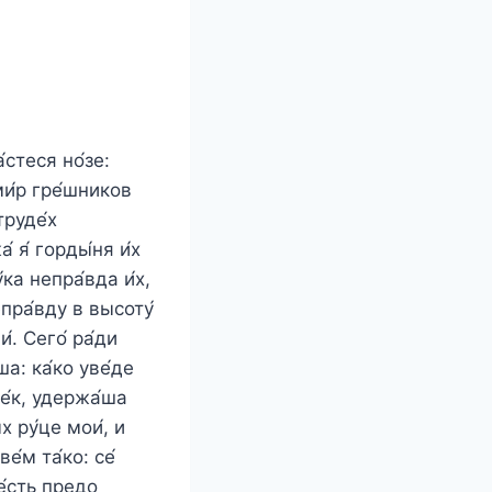
́стеся но́зе:
ми́р гре́шников
труде́х
́ я́ горды́ня и́х
ка непра́вда и́х,
пра́вду в высоту́
́. Сего́ ра́ди
ша: ка́ко уве́де
ве́к, удержа́ша
х ру́це мои́, и
е́м та́ко: се́
 е́сть предо