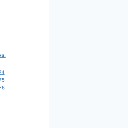
ия:
74
75
76