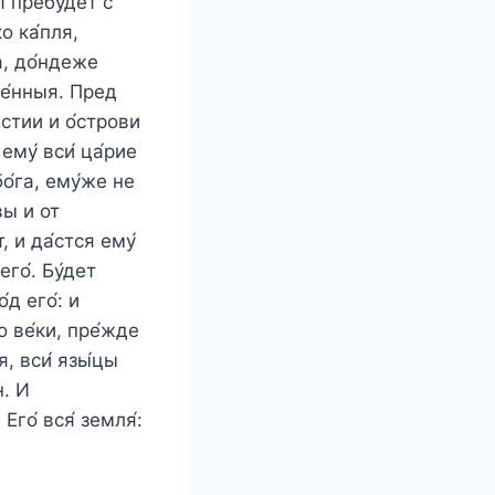
И пребу́дет с
ко ка́пля,
а, до́ндеже
ле́нныя. Пред
йстии и о́строви
ему́ вси́ ца́рие
бо́га, ему́же не
вы и от
, и да́стся ему́
его́. Бу́дет
д его́: и
о ве́ки, пре́жде
я, вси́ язы́цы
н. И
Его́ вся́ земля́: