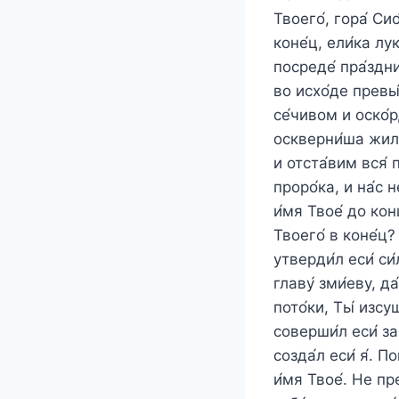
Твоего́, гора́ Сио
коне́ц, ели́ка лу
посреде́ пра́здни
во исхо́де превы́
се́чивом и оско́р
оскверни́ша жили́
и отста́вим вся́ 
проро́ка, и на́с 
и́мя Твое́ до кон
Твоего́ в коне́ц?
утверди́л еси́ си́
главу́ зми́еву, д
пото́ки, Ты́ изсуш
соверши́л еси́ за
созда́л еси́ я́. 
и́мя Твое́. Не пр