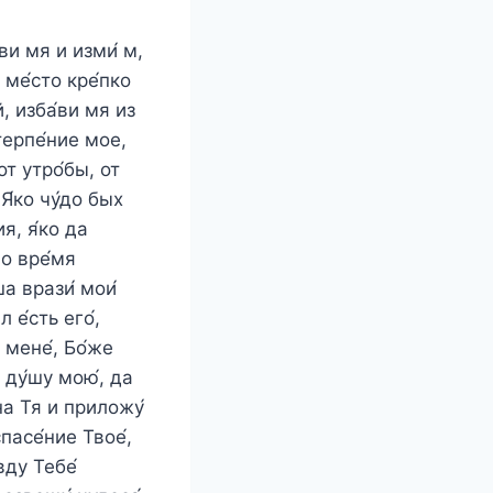
ви мя и изми́ м,
 ме́сто кре́пко
, изба́ви мя из
 терпе́ние мое,
от утро́бы, от
 Я́ко чу́до бых
я, я́ко да
во вре́мя
ша врази́ мои́
 е́сть его́,
 мене́, Бо́же
 ду́шу мою́, да
на Тя и приложу́
спасе́ние Твое́,
вду Тебе́