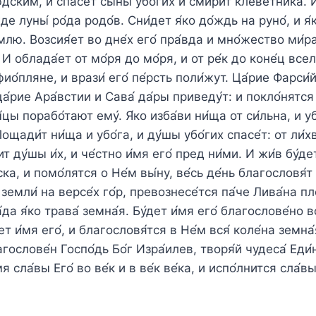
ски́м, и спасе́т сы́ны убо́гих и смири́т клеветника́. 
де луны́ ро́да родо́в. Сни́дет я́ко до́ждь на руно́, и я́
млю. Возсия́ет во дне́х его́ пра́вда и мно́жество ми́р
 И облада́ет от мо́ря до мо́ря, и от ре́к до коне́ц все
ио́пляне, и врази́ его́ пе́рсть поли́жут. Ца́рие Фарси́
ца́рие Ара́встии и Сава́ да́ры приведу́т: и покло́нятся 
ы́цы порабо́тают ему́. Я́ко изба́ви ни́ща от си́льна, и у
ощади́т ни́ща и убо́га, и ду́шы убо́гих спасе́т: от ли́х
 ду́шы и́х, и че́стно и́мя его́ пред ни́ми. И жи́в бу́дет
ска, и помо́лятся о Не́м вы́ну, ве́сь де́нь благословя́т 
емли́ на версе́х го́р, превознесе́тся па́че Лива́на пло́
́да я́ко трава́ земна́я. Бу́дет и́мя его́ благослове́но в
т и́мя его́, и благословя́тся в Не́м вся́ коле́на земна́
агослове́н Госпо́дь Бо́г Изра́илев, творя́й чудеса́ Еди́
 сла́вы Его́ во ве́к и в ве́к ве́ка, и испо́лнится сла́вы 