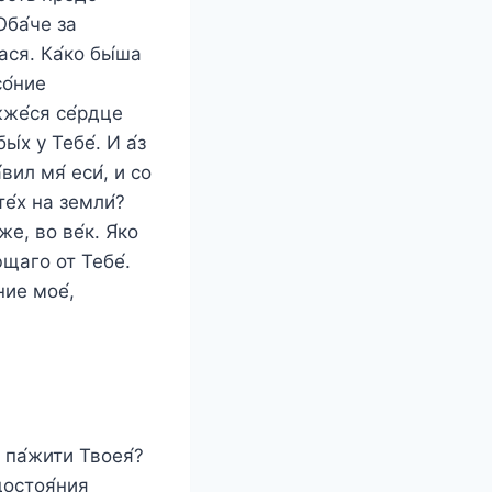
Оба́че за
шася. Ка́ко бы́ша
со́ние
жже́ся се́рдце
́х у Тебе́. И а́з
вил мя́ еси́, и со
те́х на земли́?
же, во ве́к. Я́ко
ющаго от Тебе́.
ние мое́,
ы па́жити Твоея́?
 достоя́ния