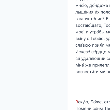
мно́ю, до́ндеже в
льще́ния и́х поло
в запусте́ние? Вн
востаю́щаго, Го́с
мое́, и утро́бы м
вы́ну с Тобо́ю, у
сла́вою прия́л мя́
Исчезе́ се́рдце мо
се́ удаля́ющии се
Мне́ же прилепля́
возвести́ти ми́ в
В
ску́ю, Бо́же, от
Помяни́ со́нм Тво