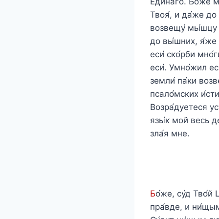
Еди́наго. Бо́же м
Твоя́, и да́же до
возвещу́ мы́шцу Т
до вы́шних, я́же 
еси́ ско́рби мно́
еси́. Умно́жил ес
земли́ па́ки возве
псало́мских и́сти
Возра́дуетеся уст
язы́к мой весь д
зла́я мне.
Б
о́же, су́д Тво́й
пра́вде, и ни́щым