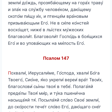
земли́ до́ждь, прозяба́ющему на гора́х траву́
и зла́к на слу́жбу челове́ком, даю́щему
ското́м пи́щу и́х, и птенце́м вра́новым
призыва́ющым Его́. Не в си́ле ко́нстей
восхо́щет, ниже́ в лы́стех му́жеских
благоволи́т. Благоволи́т Госпо́дь в боя́щихся
Его́ и во упова́ющих на ми́лость Его́.
Псалом 147
П
охвали́, Иерусали́ме, Го́спода, хвали́ Бо́га
Твоего́, Сио́не, я́ко укрепи́ вереи́ вра́т Твои́х,
благослови́ сы́ны твоя́ в тебе́. Полага́яй
преде́лы Твоя́ ми́р, и ту́ка пшени́чна
насыща́яй тя́. Посыла́яй сло́во Свое́ земли́,
до ско́рости тече́т сло́во Его́, даю́щаго сне́г