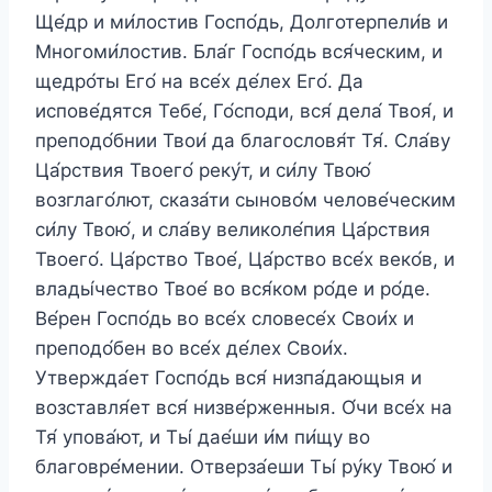
Ще́др и ми́лостив Госпо́дь, Долготерпели́в и
Многоми́лостив. Бла́г Госпо́дь вся́ческим, и
щедро́ты Его́ на все́х де́лех Его́. Да
испове́дятся Тебе́, Го́споди, вся́ дела́ Твоя́, и
преподо́бнии Твои́ да благословя́т Тя́. Сла́ву
Ца́рствия Твоего́ реку́т, и си́лу Твою́
возглаго́лют, сказа́ти сыново́м челове́ческим
си́лу Твою́, и сла́ву великоле́пия Ца́рствия
Твоего́. Ца́рство Твое́, Ца́рство все́х веко́в, и
влады́чество Твое́ во вся́ком ро́де и ро́де.
Ве́рен Госпо́дь во все́х словесе́х Свои́х и
преподо́бен во все́х де́лех Свои́х.
Утвержда́ет Госпо́дь вся́ низпа́дающыя и
возставля́ет вся́ низве́рженныя. О́чи все́х на
Тя́ упова́ют, и Ты́ дае́ши и́м пи́щу во
благовре́мении. Отверза́еши Ты́ ру́ку Твою́ и