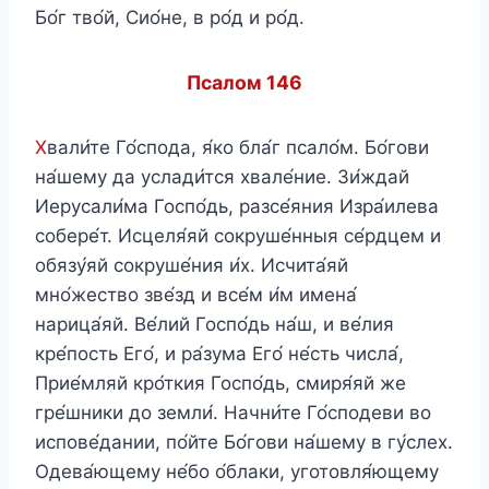
Бо́г тво́й, Сио́не, в ро́д и ро́д.
Псалом 146
Х
вали́те Го́спода, я́ко бла́г псало́м. Бо́гови
на́шему да услади́тся хвале́ние. Зи́ждай
Иерусали́ма Госпо́дь, разсе́яния Изра́илева
собере́т. Исцеля́яй сокруше́нныя се́рдцем и
обязу́яй сокруше́ния и́х. Исчита́яй
мно́жество зве́зд и все́м и́м имена́
нарица́яй. Ве́лий Госпо́дь на́ш, и ве́лия
кре́пость Его́, и ра́зума Его́ не́сть числа́,
Прие́мляй кро́ткия Госпо́дь, смиря́яй же
гре́шники до земли́. Начни́те Го́сподеви во
испове́дании, по́йте Бо́гови на́шему в гу́слех.
Одева́ющему не́бо о́блаки, уготовля́ющему