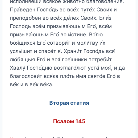
исполня́еши вся́кое живо́тно благоволе́ния.
Пра́веден Госпо́дь во все́х путе́х Свои́х и
преподо́бен во все́х де́лех Свои́х. Бли́з
Госпо́дь все́м призыва́ющым Его́, все́м
призыва́ющым Его́ во и́стине. Во́лю
боя́щихся Его́ сотвори́т и моли́тву и́х
услы́шит и спасе́т я́. Храни́т Госпо́дь вся́
лю́бящыя Его́ и вся́ гре́шники потреби́т.
Хвалу́ Госпо́дню возглаго́лют уста́ моя́, и да
благослови́т вся́ка пло́ть и́мя свято́е Его́ в
ве́к и в ве́к ве́ка.
Вторая статия
Псалом 145