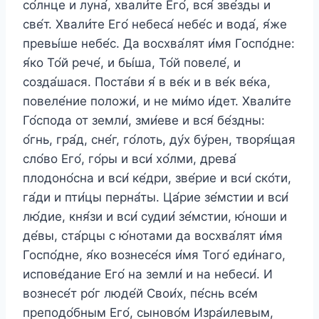
со́лнце и луна́, хвали́те Его́, вся́ зве́зды и
све́т. Хвали́те Его́ небеса́ небе́с и вода́, я́же
превы́ше небе́с. Да восхва́лят и́мя Госпо́дне:
я́ко То́й рече́, и бы́ша, То́й повеле́, и
созда́шася. Поста́ви я́ в ве́к и в ве́к ве́ка,
повеле́ние положи́, и не ми́мо и́дет. Хвали́те
Го́спода от земли́, зми́еве и вся́ бе́здны:
о́гнь, гра́д, сне́г, го́лоть, ду́х бу́рен, творя́щая
сло́во Его́, го́ры и вси́ хо́лми, древа́
плодоно́сна и вси́ ке́дри, зве́рие и вси́ ско́ти,
га́ди и пти́цы перна́ты. Ца́рие зе́мстии и вси́
лю́дие, кня́зи и вси́ судии́ зе́мстии, ю́ноши и
де́вы, ста́рцы с ю́нотами да восхва́лят и́мя
Госпо́дне, я́ко вознесе́ся и́мя Того́ еди́наго,
испове́дание Его́ на земли́ и на небеси́. И
вознесе́т ро́г люде́й Свои́х, пе́снь все́м
преподо́бным Его́, сыново́м Изра́илевым,