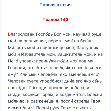
Первая статия
Псалом 143
Б
лагослове́н Госпо́дь Бо́г мо́й, науча́яй ру́це
мои́ на ополче́ние, пе́рсты моя́ на бра́нь.
Ми́лость моя́ и прибе́жище мое́, Засту́пник
мо́й и Изба́витель мо́й, Защи́титель мо́й, и на
Него́ упова́х: повину́яй лю́ди моя́ под мя́.
Го́споди, что́ е́сть челове́к, я́ко позна́лся еси́
ему́? Или́ сы́н челове́чь, я́ко вменя́еши его́?
Челове́к суете́ уподо́бися: дни́е его́ я́ко се́нь
прехо́дят. Го́споди, преклони́ небеса́, и
сни́ди, косни́ся гора́м, и воздымя́тся. Блесни́
мо́лнию, и разжене́ши я́, посли́ стре́лы Твоя́,
и смяте́ши я́. Посли́ ру́ку Твою́ с высоты́,