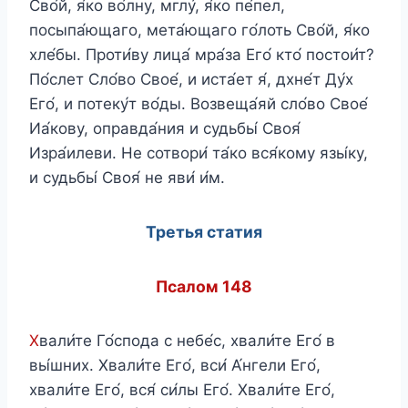
Сво́й, я́ко во́лну, мглу́, я́ко пе́пел,
посыпа́ющаго, мета́ющаго го́лоть Сво́й, я́ко
хле́бы. Проти́ву лица́ мра́за Его́ кто́ постои́т?
По́слет Сло́во Свое́, и иста́ет я́, дхне́т Ду́х
Его́, и потеку́т во́ды. Возвеща́яй сло́во Свое́
Иа́кову, оправда́ния и судьбы́ Своя́
Изра́илеви. Не сотвори́ та́ко вся́кому язы́ку,
и судьбы́ Своя́ не яви́ и́м.
Третья статия
Псалом 148
Х
вали́те Го́спода с небе́с, хвали́те Его́ в
вы́шних. Хвали́те Его́, вси́ А́нгели Его́,
хвали́те Его́, вся́ си́лы Его́. Хвали́те Его́,