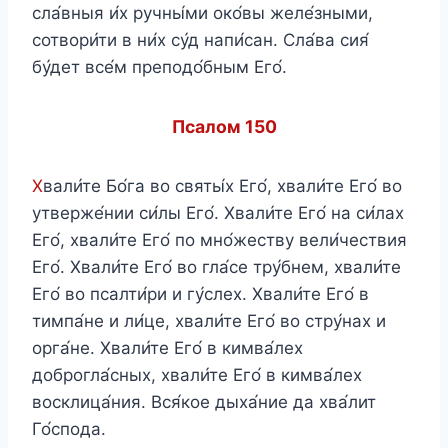
сла́вныя и́х ручны́ми око́вы желе́зными,
сотвори́ти в ни́х су́д напи́сан. Сла́ва сия́
бу́дет все́м преподо́бным Его́.
Псалом 150
Х
вали́те Бо́га во святы́х Его́, хвали́те Его́ во
утверже́нии си́лы Его́. Хвали́те Его́ на си́лах
Его́, хвали́те Его́ по мно́жеству вели́чествия
Его́. Хвали́те Его́ во гла́се тру́бнем, хвали́те
Его́ во псалти́ри и гу́слех. Хвали́те Его́ в
тимпа́не и ли́це, хвали́те Его́ во стру́нах и
орга́не. Хвали́те Его́ в кимва́лех
доброгла́сных, хвали́те Его́ в кимва́лех
восклица́ния. Вся́кое дыха́ние да хва́лит
Го́спода.