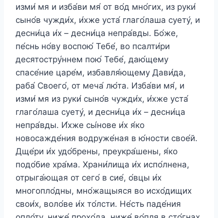
изми́ мя и изба́ви мя́ от во́д мно́гих, из руки́
сыно́в чужди́х, и́хже уста́ глаго́лаша суету́, и
десни́ца и́х – десни́ца непра́вды. Бо́же,
пе́снь но́ву воспою́ Тебе́, во псалти́ри
десятостру́ннем пою́ Тебе́, даю́щему
спасе́ние царе́м, избавля́ющему Дави́да,
раба́ Своего́, от меча́ лю́та. Изба́ви мя́, и
изми́ мя из руки́ сыно́в чужди́х, и́хже уста́
глаго́лаша суету́, и десни́ца и́х – десни́ца
непра́вды. И́хже сы́нове и́х я́ко
новосажде́ния водруже́ная в ю́ности свое́й.
Дще́ри и́х удо́брены, преукра́шены, я́ко
подо́бие хра́ма. Храни́лища и́х испо́лнена,
отрыга́ющая от сего́ в сие́, о́вцы и́х
многопло́дны, мно́жащыяся во исхо́дищих
свои́х, воло́ве и́х то́лсти. Не́сть паде́ния
опло́ту, ниже́ прохо́да, ниже́ во́пля в сто́гнах