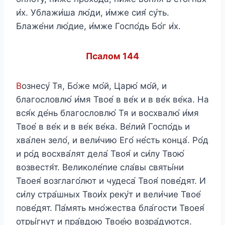
и́х. Ублажи́ша лю́ди, и́мже сия́ су́ть.
Блаже́ни лю́дие, и́мже Госпо́дь Бо́г и́х.
Псалом 144
В
ознесу́ Тя, Бо́же мо́й, Царю́ мо́й, и
благословлю́ и́мя Твое́ в ве́к и в ве́к ве́ка. На
вся́к де́нь благословлю́ Тя и восхвалю́ и́мя
Твое́ в ве́к и в ве́к ве́ка. Ве́лий Госпо́дь и
хва́лен зело́, и вели́чию Его́ не́сть конца́. Ро́д
и ро́д восхва́лят дела́ Твоя́ и си́лу Твою́
возвестя́т. Великоле́пие сла́вы святы́ни
Твоея́ возглаго́лют и чудеса́ Твоя́ пове́дят. И
си́лу стра́шных Твои́х реку́т и вели́чие Твое́
пове́дят. Па́мять мно́жества бла́гости Твоея́
отры́гнут и пра́вдою Твое́ю возра́дуются.