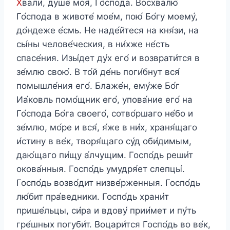
Х
вали́, душе́ моя́, Го́спода. Восхвалю́
Го́спода в животе́ мое́м, пою́ Бо́гу моему́,
до́ндеже е́смь. Не наде́йтеся на кня́зи, на
сы́ны челове́ческия, в ни́хже не́сть
спасе́ния. Изы́дет ду́х его́ и возврати́тся в
зе́млю свою́. В то́й де́нь поги́бнут вся́
помышле́ния его́. Блаже́н, ему́же Бо́г
Иа́ковль помо́щник его́, упова́ние его́ на
Го́спода Бо́га своего́, сотво́ршаго не́бо и
зе́млю, мо́ре и вся́, я́же в ни́х, храня́щаго
и́стину в ве́к, творя́щаго су́д оби́димым,
даю́щаго пи́щу а́лчущим. Госпо́дь реши́т
окова́нныя. Госпо́дь умудря́ет слепцы́.
Госпо́дь возво́дит низве́рженныя. Госпо́дь
лю́бит пра́ведники. Госпо́дь храни́т
прише́льцы, си́ра и вдову́ прии́мет и пу́ть
гре́шных погуби́т. Воцари́тся Госпо́дь во ве́к,