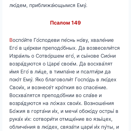
лю́дем, приближа́ющымся Ему́.
Псалом 149
В
оспо́йте Го́сподеви пе́снь но́ву, хвале́ние
Его́ в це́ркви преподо́бных. Да возвесели́тся
Изра́иль о Сотво́ршем его́, и сы́нове Сио́ни
возра́дуются о Царе́ свое́м. Да восхва́лят
и́мя Его́ в ли́це, в тимпа́не и псалти́ри да
пою́т Ему́. Я́ко благоволи́т Госпо́дь в лю́дех
Свои́х, и вознесе́т кро́ткия во спасе́ние.
Восхва́лятся преподо́бнии во сла́ве и
возра́дуются на ло́жах свои́х. Возноше́ния
Бо́жия в горта́ни и́х, и мечи́ обою́ду остры́ в
рука́х и́х: сотвори́ти отмще́ние во язы́цех,
обличе́ния в лю́дех, связа́ти цари́ и́х пу́ты, и