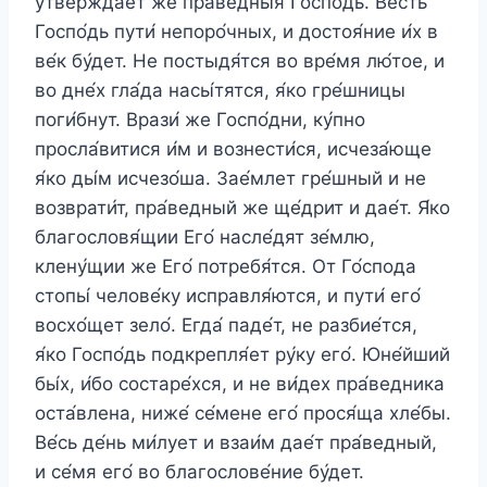
утвержда́ет же пра́ведныя Госпо́дь. Ве́сть
Госпо́дь пути́ непоро́чных, и достоя́ние и́х в
ве́к бу́дет. Не постыдя́тся во вре́мя лю́тое, и
во дне́х гла́да насы́тятся, я́ко гре́шницы
поги́бнут. Врази́ же Госпо́дни, ку́пно
просла́витися и́м и вознести́ся, исчеза́юще
я́ко ды́м исчезо́ша. Зае́млет гре́шный и не
возврати́т, пра́ведный же ще́дрит и дае́т. Я́ко
благословя́щии Его́ насле́дят зе́млю,
клену́щии же Его́ потребя́тся. От Го́спода
стопы́ челове́ку исправля́ются, и пути́ его́
восхо́щет зело́. Егда́ паде́т, не разбие́тся,
я́ко Госпо́дь подкрепля́ет ру́ку его́. Юне́йший
бы́х, и́бо состаре́хся, и не ви́дех пра́ведника
оста́влена, ниже́ се́мене его́ прося́ща хле́бы.
Ве́сь де́нь ми́лует и взаи́м дае́т пра́ведный,
и се́мя его́ во благослове́ние бу́дет.