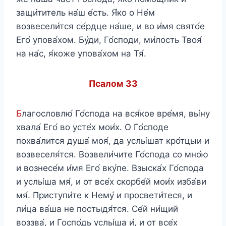
защи́титель на́ш е́сть. Я́ко о Не́м
возвесели́тся се́рдце на́ше, и во и́мя свято́е
Его́ упова́хом. Бу́ди, Го́споди, ми́лость Твоя́
на на́с, я́коже упова́хом на Тя́.
Псалом 33
Б
лагословлю́ Го́спода на вся́кое вре́мя, вы́ну
хвала́ Его́ во усте́х мои́х. О Го́споде
похва́лится душа́ моя́, да услы́шат кро́тцыи и
возвеселя́тся. Возвели́чите Го́спода со мно́ю
и вознесе́м и́мя Его́ вку́пе. Взыска́х Го́спода
и услы́ша мя́, и от все́х скорбе́й мои́х изба́ви
мя́. Приступи́те к Нему́ и просвети́теся, и
ли́ца ва́ша не постыдя́тся. Се́й ни́щий
воззва́, и Госпо́дь услы́ша и́, и от все́х