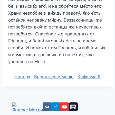
бе́, и взыска́х его́, и не обре́теся ме́сто его́.
Храни́ незло́бие и ви́ждь правоту́, я́ко е́сть
оста́нок челове́ку ми́рну. Беззако́нницы же
потребя́тся вку́пе: оста́нцы же нечести́вых
потребя́тся. Спасе́ние же пра́ведных от
Го́спода, и Защи́титель и́х е́сть во вре́мя
ско́рби. И помо́жет и́м Госпо́дь, и изба́вит и́х,
и и́змет и́х от гре́шник, и спасе́т и́х, я́ко
упова́ша на Него́.
Наверх
·
Вернуться в меню
·
Кафизма 6