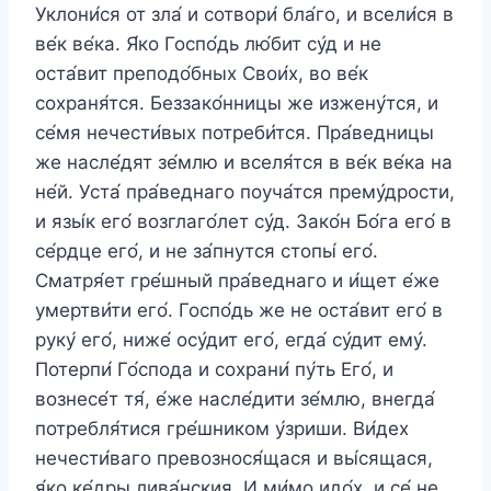
Уклони́ся от зла́ и сотвори́ бла́го, и всели́ся в
ве́к ве́ка. Я́ко Госпо́дь лю́бит су́д и не
оста́вит преподо́бных Свои́х, во ве́к
сохраня́тся. Беззако́нницы же изжену́тся, и
се́мя нечести́вых потреби́тся. Пра́ведницы
же насле́дят зе́млю и вселя́тся в ве́к ве́ка на
не́й. Уста́ пра́веднаго поуча́тся прему́дрости,
и язы́к его́ возглаго́лет су́д. Зако́н Бо́га его́ в
се́рдце его́, и не за́пнутся стопы́ его́.
Сматря́ет гре́шный пра́веднаго и и́щет е́же
умертви́ти его́. Госпо́дь же не оста́вит его́ в
руку́ его́, ниже́ осу́дит его́, егда́ су́дит ему́.
Потерпи́ Го́спода и сохрани́ пу́ть Его́, и
вознесе́т тя́, е́же насле́дити зе́млю, внегда́
потребля́тися гре́шником у́зриши. Ви́дех
нечести́ваго превознося́щася и вы́сящася,
я́ко ке́дры лива́нския. И ми́мо идо́х, и се́ не