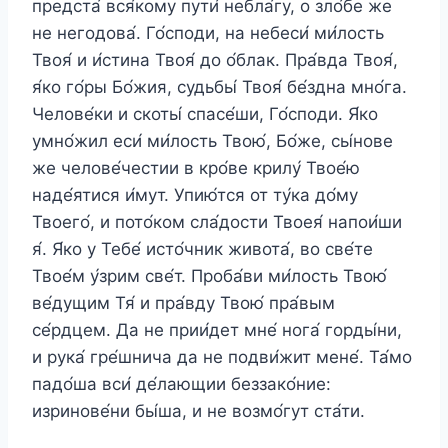
предста́ вся́кому пути́ небла́гу, о зло́бе же
не негодова́. Го́споди, на небеси́ ми́лость
Твоя́ и и́стина Твоя́ до о́блак. Пра́вда Твоя́,
я́ко го́ры Бо́жия, судьбы́ Твоя́ бе́здна мно́га.
Челове́ки и скоты́ спасе́ши, Го́споди. Я́ко
умно́жил еси́ ми́лость Твою́, Бо́же, сы́нове
же челове́честии в кро́ве крилу́ Твое́ю
наде́ятися и́мут. Упию́тся от ту́ка до́му
Твоего́, и пото́ком сла́дости Твоея́ напои́ши
я́. Я́ко у Тебе́ исто́чник живота́, во све́те
Твое́м у́зрим све́т. Проба́ви ми́лость Твою́
ве́дущим Тя́ и пра́вду Твою́ пра́вым
се́рдцем. Да не прии́дет мне́ нога́ горды́ни,
и рука́ гре́шнича да не подви́жит мене́. Та́мо
падо́ша вси́ де́лающии беззако́ние:
изринове́ни бы́ша, и не возмо́гут ста́ти.