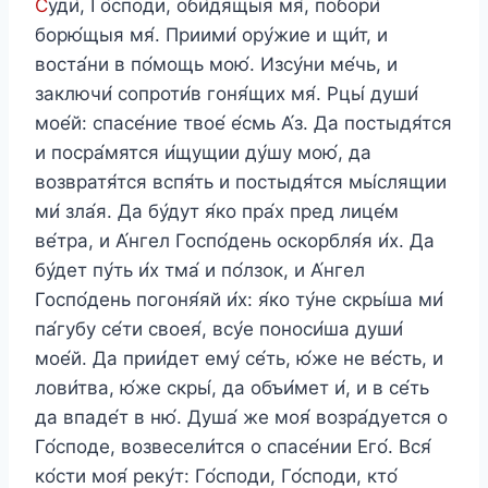
С
уди́, Го́споди, оби́дящыя мя́, побори́
борю́щыя мя́. Приими́ ору́жие и щи́т, и
воста́ни в по́мощь мою́. Изсу́ни ме́чь, и
заключи́ сопроти́в гоня́щих мя́. Рцы́ души́
мое́й: спасе́ние твое́ е́смь А́з. Да постыдя́тся
и посра́мятся и́щущии ду́шу мою́, да
возвратя́тся вспя́ть и постыдя́тся мы́слящии
ми́ зла́я. Да бу́дут я́ко пра́х пред лице́м
ве́тра, и А́нгел Госпо́день оскорбля́я и́х. Да
бу́дет пу́ть и́х тма́ и по́лзок, и А́нгел
Госпо́день погоня́яй и́х: я́ко ту́не скры́ша ми́
па́губу се́ти своея́, всу́е поноси́ша души́
мое́й. Да прии́дет ему́ се́ть, ю́же не ве́сть, и
лови́тва, ю́же скры́, да объи́мет и́, и в се́ть
да впаде́т в ню́. Душа́ же моя́ возра́дуется о
Го́споде, возвесели́тся о спасе́нии Его́. Вся́
ко́сти моя́ реку́т: Го́споди, Го́споди, кто́