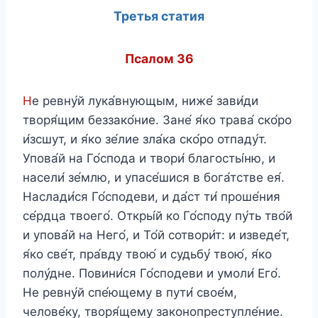
Третья статия
Псалом 36
Н
е ревну́й лука́внующым, ниже́ зави́ди
творя́щим беззако́ние. Зане́ я́ко трава́ ско́ро
и́зсшут, и я́ко зе́лие зла́ка ско́ро отпаду́т.
Упова́й на Го́спода и твори́ благосты́ню, и
насели́ зе́млю, и упасе́шися в бога́тстве ея́.
Наслади́ся Го́сподеви, и да́ст ти́ проше́ния
се́рдца твоего́. Откры́й ко Го́споду пу́ть тво́й
и упова́й на Него́, и То́й сотвори́т: и изведе́т,
я́ко све́т, пра́вду твою́ и судьбу́ твою́, я́ко
полу́дне. Повини́ся Го́сподеви и умоли́ Его́.
Не ревну́й спе́ющему в пути́ свое́м,
челове́ку, творя́щему законопреступле́ние.