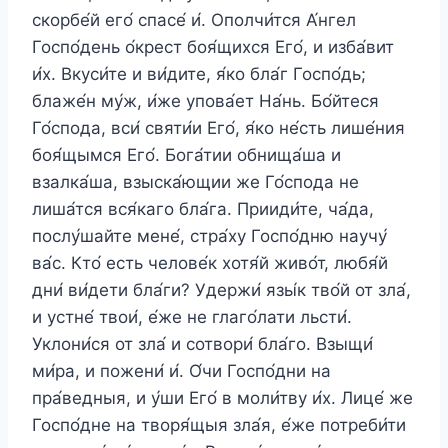
скорбе́й его́ спасе́ и́. Ополчи́тся А́нгел
Госпо́день о́крест боя́щихся Его́, и изба́вит
и́х. Вкуси́те и ви́дите, я́ко бла́г Госпо́дь;
блаже́н му́ж, и́же упова́ет На́нь. Бо́йтеся
Го́спода, вси́ святи́и Его́, я́ко не́сть лише́ния
боя́щымся Его́. Бога́тии обнища́ша и
взалка́ша, взыска́ющии же Го́спода не
лиша́тся вся́каго бла́га. Прииди́те, ча́да,
послу́шайте мене́, стра́ху Госпо́дню научу́
ва́с. Кто́ есть челове́к хотя́й живо́т, любя́й
дни́ ви́дети бла́ги? Удержи́ язы́к тво́й от зла́,
и устне́ твои́, е́же не глаго́лати льсти́.
Уклони́ся от зла́ и сотвори́ бла́го. Взыщи́
ми́ра, и пожени́ и́. О́чи Госпо́дни на
пра́ведныя, и у́ши Его́ в моли́тву и́х. Лице́ же
Госпо́дне на творя́щыя зла́я, е́же потреби́ти