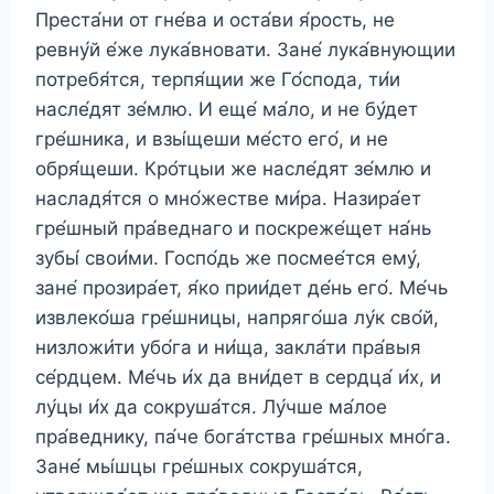
Преста́ни от гне́ва и оста́ви я́рость, не
ревну́й е́же лука́вновати. Зане́ лука́внующии
потребя́тся, терпя́щии же Го́спода, ти́и
насле́дят зе́млю. И еще́ ма́ло, и не бу́дет
гре́шника, и взы́щеши ме́сто его́, и не
обря́щеши. Кро́тцыи же насле́дят зе́млю и
насладя́тся о мно́жестве ми́ра. Назира́ет
гре́шный пра́веднаго и поскреже́щет на́нь
зубы́ свои́ми. Госпо́дь же посмее́тся ему́,
зане́ прозира́ет, я́ко прии́дет де́нь его́. Ме́чь
извлеко́ша гре́шницы, напряго́ша лу́к сво́й,
низложи́ти убо́га и ни́ща, закла́ти пра́выя
се́рдцем. Ме́чь и́х да вни́дет в сердца́ и́х, и
лу́цы и́х да сокруша́тся. Лу́чше ма́лое
пра́веднику, па́че бога́тства гре́шных мно́га.
Зане́ мы́шцы гре́шных сокруша́тся,