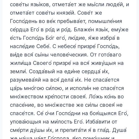
сове́ты язы́ков, отмета́ет же мы́сли люде́й, и
отмета́ет сове́ты князе́й. Сове́т же
Госпо́день во ве́к пребыва́ет, помышле́ния
се́рдца Его́ в ро́д и ро́д. Блаже́н язы́к, ему́же
е́сть Госпо́дь Бо́г его́, лю́дие, я́же избра́ в
насле́дие Себе́. С небесе́ призре́ Госпо́дь,
ви́де вся́ сы́ны челове́ческия. От гото́ваго
жили́ща Своего́ призре́ на вся́ живу́щыя на
земли́. Созда́вый на еди́не сердца́ и́х,
разумева́яй на вся́ дела́ и́х. Не спаса́ется
ца́рь мно́гою си́лою, и исполи́н не спасе́тся
мно́жеством кре́пости своея́. Ло́жь ко́нь во
спасе́ние, во мно́жестве же си́лы своея́ не
спасе́тся. Се́ о́чи Госпо́дни на боя́щыяся Его́,
упова́ющыя на ми́лость Его́. Изба́вити от
сме́рти ду́шы и́х, и препита́ти я́ в гла́д. Душа́
же на́ша ча́ет Го́спода, я́ко помо́щник и