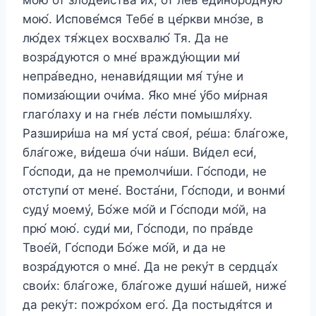
мою́. Испове́мся Тебе́ в це́ркви мно́зе, в
лю́дех тя́жцех восхвалю́ Тя. Да не
возра́дуются о мне́ вражду́ющии ми́
непра́ведно, ненави́дящии мя́ ту́не и
помиза́ющии очи́ма. Я́ко мне́ у́бо ми́рная
глаго́лаху и на гне́в ле́сти помышля́ху.
Разшири́ша на мя́ уста́ своя́, ре́ша: бла́гоже,
бла́гоже, ви́деша о́чи на́ши. Ви́дел еси́,
Го́споди, да не премолчи́ши. Го́споди, не
отступи́ от мене́. Воста́ни, Го́споди, и вонми́
суду́ моему́, Бо́же мо́й и Го́споди мо́й, на
прю́ мою́. суди́ ми, Го́споди, по пра́вде
Твое́й, Го́споди Бо́же мо́й, и да не
возра́дуются о мне́. Да не реку́т в сердца́х
свои́х: бла́гоже, бла́гоже души́ на́шей, ниже́
да реку́т: пожро́хом его́. Да постыдя́тся и