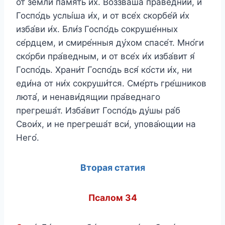
от земли́ па́мять и́х. Воззва́ша пра́веднии, и
Госпо́дь услы́ша и́х, и от все́х скорбе́й и́х
изба́ви и́х. Бли́з Госпо́дь сокруше́нных
се́рдцем, и смире́нныя ду́хом спасе́т. Мно́ги
ско́рби пра́ведным, и от все́х и́х изба́вит я́
Госпо́дь. Храни́т Госпо́дь вся́ ко́сти и́х, ни
еди́на от ни́х сокруши́тся. Сме́рть гре́шников
люта́, и ненави́дящии пра́веднаго
прегреша́т. Изба́вит Госпо́дь ду́шы ра́б
Свои́х, и не прегреша́т вси́, упова́ющии на
Него́.
Вторая статия
Псалом 34