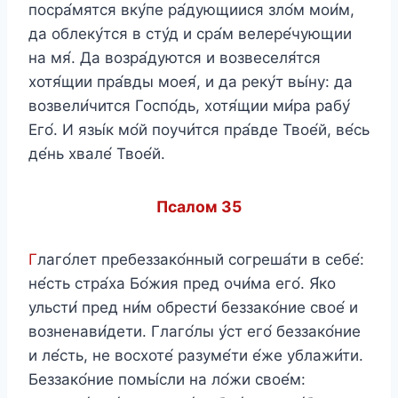
посра́мятся вку́пе ра́дующиися зло́м мои́м,
да облеку́тся в сту́д и сра́м велере́чующии
на мя́. Да возра́дуются и возвеселя́тся
хотя́щии пра́вды моея́, и да реку́т вы́ну: да
возвели́чится Госпо́дь, хотя́щии ми́ра рабу́
Его́. И язы́к мо́й поучи́тся пра́вде Твое́й, ве́сь
де́нь хвале́ Твое́й.
Псалом 35
Г
лаго́лет пребеззако́нный согреша́ти в себе́:
не́сть стра́ха Бо́жия пред очи́ма его́. Я́ко
ульсти́ пред ни́м обрести́ беззако́ние свое́ и
возненави́дети. Глаго́лы у́ст его́ беззако́ние
и ле́сть, не восхоте́ разуме́ти е́же ублажи́ти.
Беззако́ние помы́сли на ло́жи свое́м: