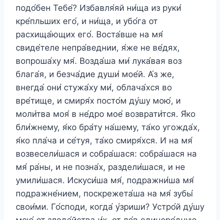
подо́бен Тебе́? Избавля́яй ни́ща из руки́
кре́пльших его́, и ни́ща, и убо́га от
расхища́ющих его́. Воста́вше на мя́
свиде́теле непра́веднии, я́же не ве́дях,
вопроша́ху мя́. Возда́ша ми́ лука́вая воз
блага́я, и безча́дие души́ мое́й. А́з же,
внегда́ они́ стужа́ху ми́, облача́хся во
вре́тище, и смиря́х посто́м ду́шу мою́, и
моли́тва моя́ в не́дро мое́ возврати́тся. Я́ко
бли́жнему, я́ко бра́ту на́шему, та́ко угожда́х,
я́ко пла́ча и се́туя, та́ко смиря́хся. И на мя́
возвесели́шася и собра́шася: собра́шася на
мя́ ра́ны, и не позна́х, раздели́шася, и не
умили́шася. Искуси́ша мя́, подражни́ша мя́
подражне́нием, поскрежета́ша на мя́ зубы́
свои́ми. Го́споди, когда́ у́зриши? Устро́й ду́шу
мою́ от злоде́йства и́х, от ле́в единоро́дную