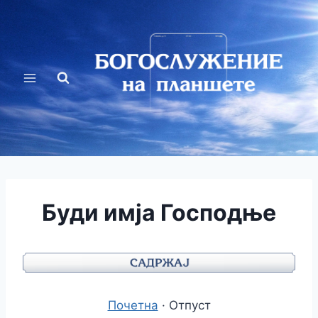
Перейти
к
содержимому
Буди имја Господње
Почетна
· Отпуст