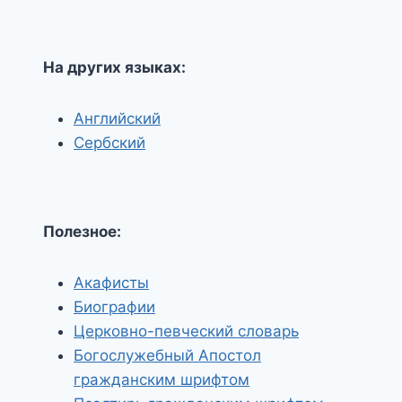
На других языках:
Английский
Сербский
Полезное:
Акафисты
Биографии
Церковно-певческий словарь
Богослужебный Апостол
гражданским шрифтом