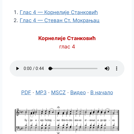
Глас 4 — Корнелије Станковић
Глас 4 — Стеван Ст. Мокрањац
Корнелије Станковић
глас 4
PDF
·
MP3
·
MSCZ
·
Видео
·
В начало