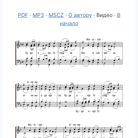
PDF
·
MP3
·
MSCZ
·
О автору
· Видео ·
В
начало