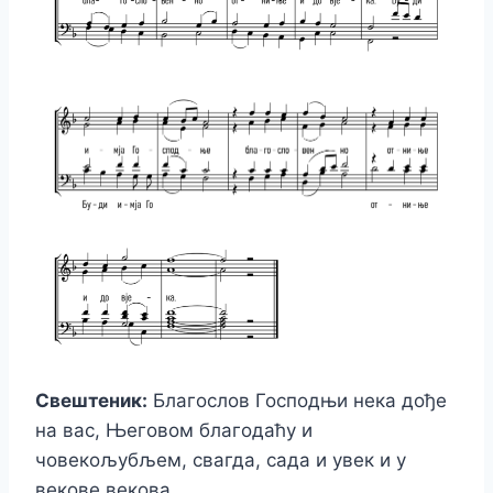
Свештеник:
Благослов Господњи нека дође
на вас, Његовом благодаћу и
човекољубљем, свагда, сада и увек и у
векове векова.