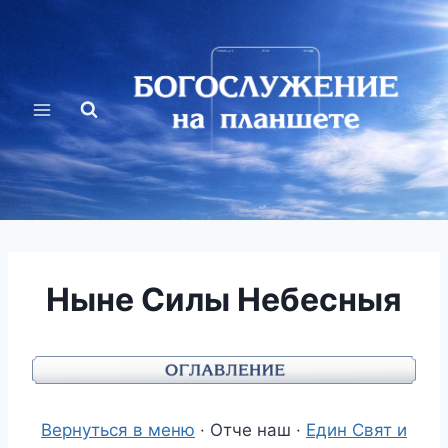
Перейти
к
содержимому
Ныне Силы Небесныя
Вернуться в меню
· Отче наш ·
Един Свят и