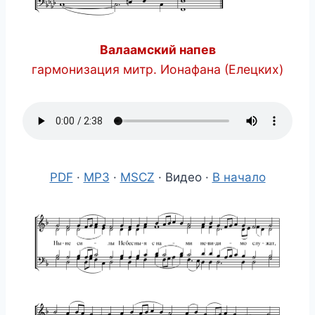
Валаамский напев
гармонизация митр. Ионафана (Елецких)
PDF
·
MP3
·
MSCZ
· Видео ·
В начало