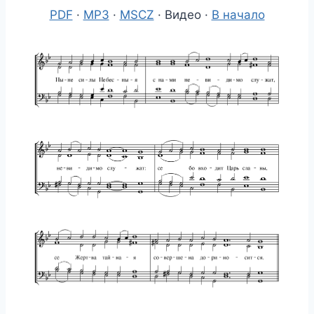
PDF
·
MP3
·
MSCZ
· Видео ·
В начало