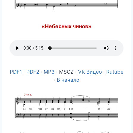
«Небесных чинов»
PDF1
·
PDF2
·
MP3
· MSCZ ·
VK Видео
·
Rutube
·
В начало