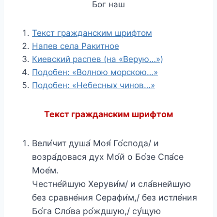
Бог наш
Текст гражданским шрифтом
Напев села Ракитное
Киевский распев (на «Верую…»)
Подобен: «Волною морскою…»
Подобен: «Небесных чинов…»
Текст гражданским шрифтом
Вели́чит душа́ Моя́ Го́спода/ и
возра́довася дух Мо́й о Бо́зе Спа́се
Мое́м.
Честне́йшую Херуви́м/ и сла́внейшую
без сравне́ния Серафи́м,/ без истле́ния
Бо́га Сло́ва ро́ждшую,/ су́щую