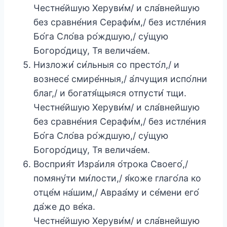
Честне́йшую Херуви́м/ и сла́внейшую
без сравне́ния Серафи́м,/ без истле́ния
Бо́га Сло́ва ро́ждшую,/ су́щую
Богоро́дицу, Тя велича́ем.
Низложи́ си́льныя со престо́л,/ и
вознесе́ смире́нныя,/ а́лчущия испо́лни
благ,/ и богатя́щыяся отпусти́ тщи.
Честне́йшую Херуви́м/ и сла́внейшую
без сравне́ния Серафи́м,/ без истле́ния
Бо́га Сло́ва ро́ждшую,/ су́щую
Богоро́дицу, Тя велича́ем.
Восприя́т Изра́иля о́трока Своего́,/
помяну́ти ми́лости,/ я́коже глаго́ла ко
отце́м на́шим,/ Авраа́му и се́мени его́
да́же до ве́ка.
Честне́йшую Херуви́м/ и сла́внейшую