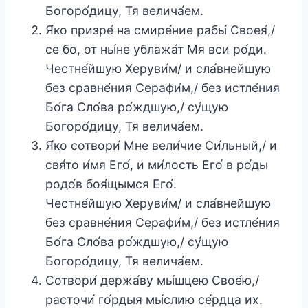
Богоро́дицу, Тя велича́ем.
Я́ко призре́ на смире́ние рабы́ Своея́,/
се бо, от ны́не ублажа́т Мя вси ро́ди.
Честне́йшую Херуви́м/ и сла́внейшую
без сравне́ния Серафи́м,/ без истле́ния
Бо́га Сло́ва ро́ждшую,/ су́щую
Богоро́дицу, Тя велича́ем.
Я́ко сотвори́ Мне вели́чие Си́льный,/ и
свя́то и́мя Его́, и ми́лость Его́ в ро́ды
родо́в боя́щымся Его́.
Честне́йшую Херуви́м/ и сла́внейшую
без сравне́ния Серафи́м,/ без истле́ния
Бо́га Сло́ва ро́ждшую,/ су́щую
Богоро́дицу, Тя велича́ем.
Сотвори́ держа́ву мы́шцею Свое́ю,/
расточи́ го́рдыя мы́слию се́рдца их.