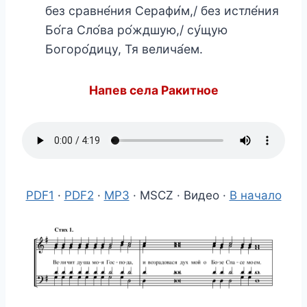
без сравне́ния Серафи́м,/ без истле́ния
Бо́га Сло́ва ро́ждшую,/ су́щую
Богоро́дицу, Тя велича́ем.
Напев села Ракитное
PDF1
·
PDF2
·
MP3
· MSCZ · Видео ·
В начало