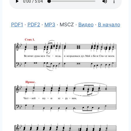
PDF1
·
PDF2
·
MP3
· MSCZ ·
Видео
·
В начало