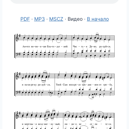
PDF
·
MP3
·
MSCZ
· Видео ·
В начало