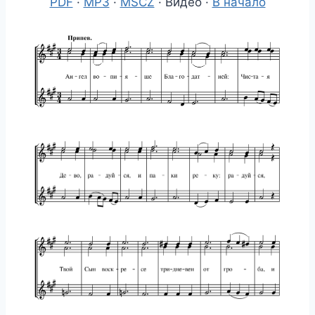
PDF
·
MP3
·
MSCZ
· Видео ·
В начало