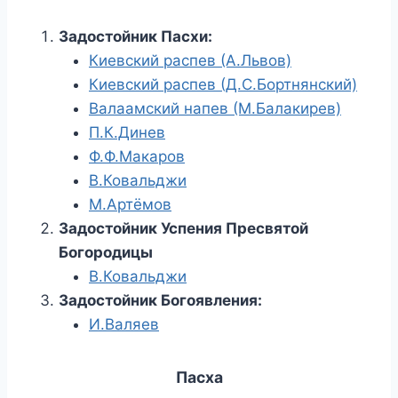
Задостойник Пасхи:
Киевский распев (А.Львов)
Киевский распев (Д.С.Бортнянский)
Валаамский напев (М.Балакирев)
П.К.Динев
Ф.Ф.Макаров
В.Ковальджи
М.Артёмов
Задостойник Успения Пресвятой
Богородицы
В.Ковальджи
Задостойник Богоявления:
И.Валяев
Пасха