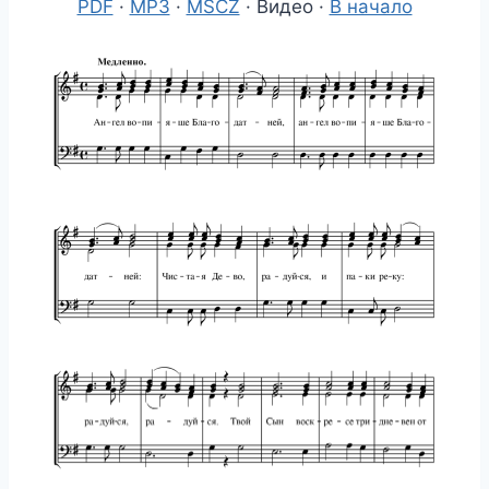
PDF
·
MP3
·
MSCZ
· Видео ·
В начало