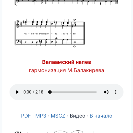
Валаамский напев
гармонизация М.Балакирева
PDF
·
MP3
·
MSCZ
· Видео ·
В начало