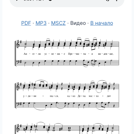
PDF
·
MP3
·
MSCZ
· Видео ·
В начало