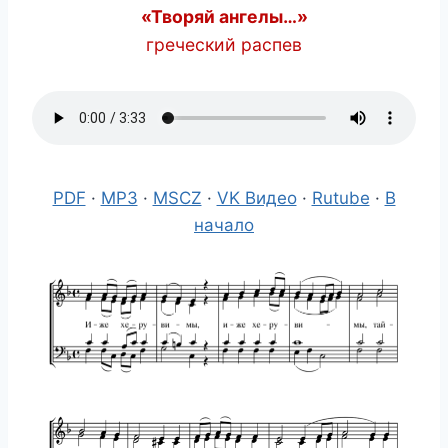
«Творяй ангелы…»
греческий распев
PDF
·
MP3
·
MSCZ
·
VK Видео
·
Rutube
·
В
начало