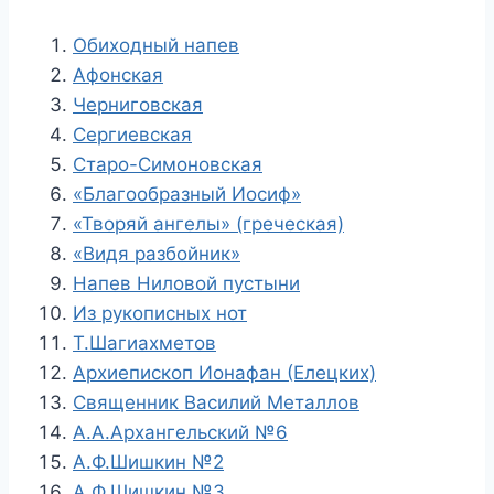
Обиходный напев
Афонская
Черниговская
Сергиевская
Старо-Симоновская
«Благообразный Иосиф»
«Творяй ангелы» (греческая)
«Видя разбойник»
Напев Ниловой пустыни
Из рукописных нот
Т.Шагиахметов
Архиепископ Ионафан (Елецких)
Священник Василий Металлов
А.А.Архангельский №6
А.Ф.Шишкин №2
А.Ф.Шишкин №3