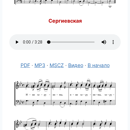
Сергиевская
PDF
·
MP3
·
MSCZ
·
Видео
·
В начало