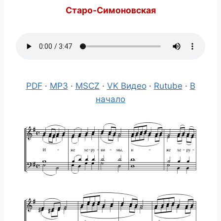
Старо-Симоновская
PDF
·
MP3
·
MSCZ
·
VK Видео
·
Rutube
·
В
начало