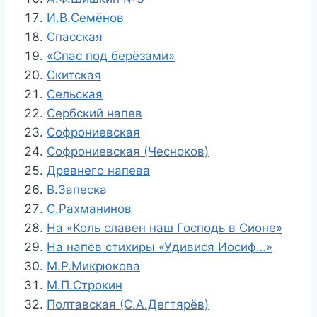
И.В.Семёнов
Спасская
«Спас под берёзами»
Скитская
Сельская
Сербский напев
Софрониевская
Софрониевская (Чесноков)
Древнего напева
В.Запеска
С.Рахманинов
На «Коль славен наш Господь в Сионе»
На напев стихиры «Удивися Иосиф…»
М.Р.Микрюкова
М.П.Строкин
Полтавская (С.А.Дегтярёв)