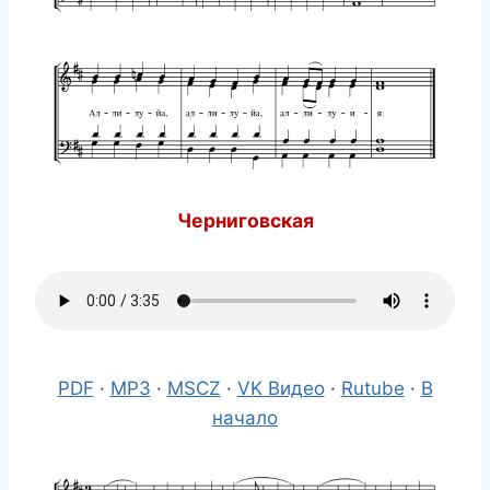
Черниговская
PDF
·
M
P
3
·
MSCZ
·
VK Видео
·
Rutube
·
В
начало