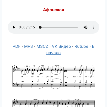
Афонская
PDF
·
M
P
3
·
MSCZ
·
VK Видео
·
Rutube
·
В
начало