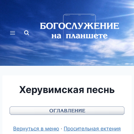
Перейти
к
содержимому
Херувимская песнь
Вернуться в меню
·
Просительная ектения