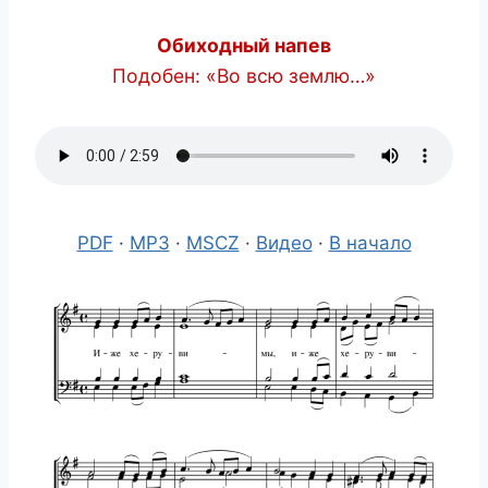
Обиходный напев
Подобен: «Во всю землю…»
PDF
·
MP3
·
MSCZ
·
Видео
·
В начало